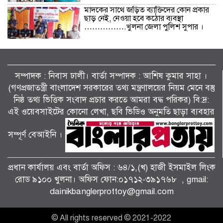
মাদকের সাথে জড়িত ব্যাক্তিদের কোন প্রকার
ছাড় নেই, নেওয়া হবে কঠোর ব্যবস্থা
…………….খুলনা জেলা পুলিশ সুপার ।
বিলাইছড়িতে বন্যাদুর্গতদের পাশে ব্র্যাক।
সম্পাদক : নিবাস ঢালী। বার্তা সম্পাদক : আশিষ কুমাৱ সাহা ।
(গণপ্রজাতন্ত্রী বাংলাদেশ সরকারের তথ্য মন্ত্রণালয়ের নিয়ম মেনে বস্তু
নিষ্ঠ তথ্য ভিত্তিক সংবাদ প্রচার করতে আমরা বদ্ধ পরিকর) বি:দ্র:
জুলাই গণঅভ্যুত্থানের দ্বিতীয় বর্ষপূর্তি উপলক্ষে
শ্যামনগরে জামায়াতের গণমিছিল ও বিক্ষোভ
এই ওয়েবসাইটের কোনো লেখা, ছবি ভিডিও অনুমতি ছাড়া ব্যবহার
সমাবেশ।
সম্পূর্ণ বেআইনি ।
পাটকেলঘাটায় বিশেষ অভিযানে ৪ পিস
ইয়াবাসহ মাদক মামলার আসামি গ্রেপ্তার।
প্রধান কার্যালয় এবং বার্তা অফিস : ৬৪/১,(খ) হাজী ইসমাইল লিংক
রোড ৯১০০ খুলনা। অফিস ফোন:০১৭১২-৩৯১৭৬৮ , gmail:
dainikbanglerprottoy@gmail.com
তালায় জামায়াতের বিশাল গণমিছিল, ‘জুলাই
সনদ’ দ্রুত বাস্তবায়নের দাবি।
© All rights reserved © 2021-2022