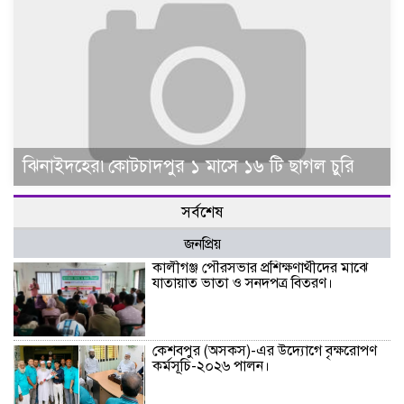
ঝিনাইদহের৷কোটচাদপুর ১ মাসে ১৬ টি ছাগল চুরি
সর্বশেষ
জনপ্রিয়
কালীগঞ্জ পৌরসভার প্রশিক্ষণার্থীদের মাঝে
যাতায়াত ভাতা ও সনদপত্র বিতরণ।
কেশবপুর (অসকস)-এর উদ্যোগে বৃক্ষরোপণ
কর্মসূচি-২০২৬ পালন।