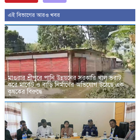
এই বিভাগের আরও খবর
মাগুরার শ্রীপুরে পানি উন্নয়নের সরকারি খাল ভরাট
করে মার্কেট ও বাড়ি নির্মাণের অভিযোগ উঠেছে এক
কৃষকের বিরুদ্ধে