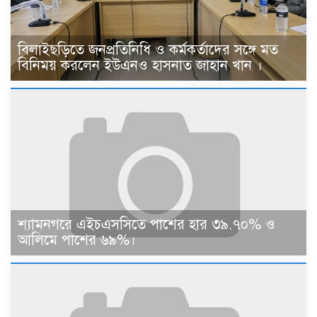
বিলাইছড়িতে জনপ্রতিনিধি ও কর্মকর্তাদের সঙ্গে মত
বিনিময় করলেন ইউএনও হাসনাত জাহান খান ।
শ্যামনগরে এইচএসসিতে পাশের হার ৩৯.৭০% ও
আলিমে পাশের ৬৯%।