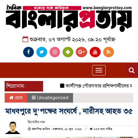
শুক্রবার, ০৭ অগাস্ট ২০২৬, ০৯:২০ পূর্বাহ্ন
Toggle
navigation
শিরোনাম:
কালীগঞ্জ পৌরসভার প্রশিক্ষণার্থীদের মাঝে
হোম
Uncategorized
মাধবপুরে দু’পক্ষের সংঘর্ষে , নারীসহ আহত ৩৫
রিপোর্টার নাম
প্রকাশিত তারিখ : মঙ্গলবার, ১১ জুন, ২০১৯
২২৩ বার পঠিত