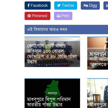
Facebook
Twitter
Digg
Pinterest
Print
এই বিভাগের আরও খবর
বেনাপোল পোর্ট থানার
অভিযান ১০০ বোতল
মাধবপুরে
ফেন্সিডিল ও ৪৮ কেজি গাঁজা
নারী আটক:
উদ্ধার
আদালতে 
মাধবপুরে বিপুল পরিমান
মাধবপুর
ভারতীয় গাঁজা উদ্ধার