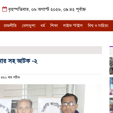
বৃহস্পতিবার, ০৬ অগাস্ট ২০২৬, ০৯:৪২ পূর্বাহ্ন
রাজনীতি
খেলাধুলা
ধর্ম
শিক্ষা
লাইফ স্টাইল
বিশ্ব ও সাহিত্য
শনার সহ আটক -২
৪২০ বার পঠিত