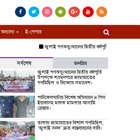
অন্যান্য
ই-পেপার
জুলাই গণঅভ্যুত্থানের দ্বিতীয় বর্ষপূর্তি উপলক্ষে শ্যামনগ
সর্বশেষ
জনপ্রিয়
জুলাই গণঅভ্যুত্থানের দ্বিতীয় বর্ষপূর্তি
উপলক্ষে শ্যামনগরে জামায়াতের
গণমিছিল ও বিক্ষোভ সমাবেশ।
পাটকেলঘাটায় বিশেষ অভিযানে ৪ পিস
ইয়াবাসহ মাদক মামলার আসামি
গ্রেপ্তার।
তালায় জামায়াতের বিশাল গণমিছিল,
‘জুলাই সনদ’ দ্রুত বাস্তবায়নের দাবি।