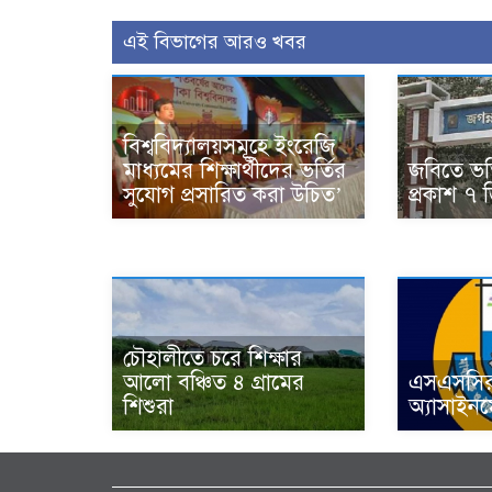
এই বিভাগের আরও খবর
বিশ্ববিদ্যালয়সমূহে ইংরেজি
মাধ্যমের শিক্ষার্থীদের ভর্তির
জবিতে ভর্
সুযোগ প্রসারিত করা উচিত’
প্রকাশ ৭ ড
চৌহালীতে চরে শিক্ষার
আলো বঞ্চিত ৪ গ্রামের
এসএসসির
শিশুরা
অ্যাসাইন