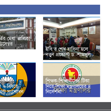
তির মেধা তালিকা
িসেম্বর
ইবি’র শেখ হাসিনা হলে
নতুন প্রভোস্ট ড. শামসুল
শিক্ষক-শিক্ষার্থীদের টিকা
 ৭ বিষয়ে
নিয়ে শিক্ষা মন্ত্রণালয়ের ৪
মেন্ট সংশোধন
নির্দেশনা