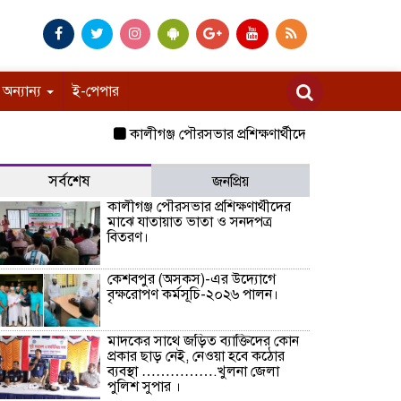
অন্যান্য
ই-পেপার
কালীগঞ্জ পৌরসভার প্রশিক্ষণার্থীদের মাঝে যাতায়াত ভাতা
সর্বশেষ
জনপ্রিয়
কালীগঞ্জ পৌরসভার প্রশিক্ষণার্থীদের
মাঝে যাতায়াত ভাতা ও সনদপত্র
বিতরণ।
কেশবপুর (অসকস)-এর উদ্যোগে
বৃক্ষরোপণ কর্মসূচি-২০২৬ পালন।
মাদকের সাথে জড়িত ব্যাক্তিদের কোন
প্রকার ছাড় নেই, নেওয়া হবে কঠোর
ব্যবস্থা …………….খুলনা জেলা
পুলিশ সুপার ।