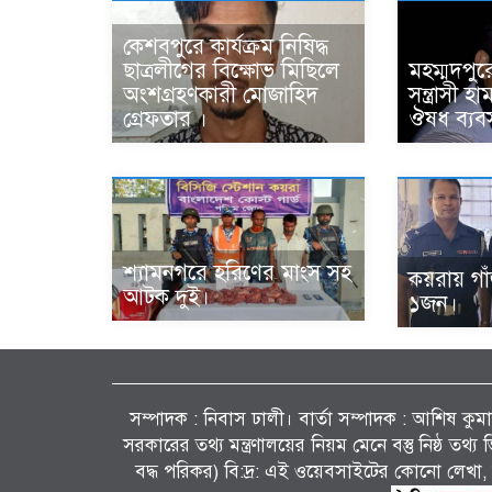
কেশবপুরে কার্যক্রম নিষিদ্ধ
ছাত্রলীগের বিক্ষোভ মিছিলে
মহম্মদপুর
অংশগ্রহণকারী মোজাহিদ
সন্ত্রাসী 
গ্রেফতার ।
ঔষধ ব্যবস
শ্যামনগরে হরিণের মাংস সহ
কয়রায় গা
আটক দুই।
১জন।
সম্পাদক : নিবাস ঢালী। বার্তা সম্পাদক : আশিষ কুমাৱ
সরকারের তথ্য মন্ত্রণালয়ের নিয়ম মেনে বস্তু নিষ্ঠ তথ
বদ্ধ পরিকর) বি:দ্র: এই ওয়েবসাইটের কোনো লেখা, 