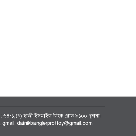
ফিস : ৬৪/১,(খ) হাজী ইসমাইল লিংক রোড ৯১০০ খুলনা।
gmail: dainikbanglerprottoy@gmail.com