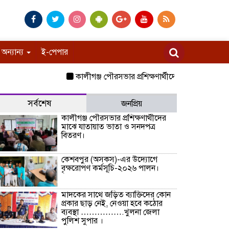
অন্যান্য
ই-পেপার
কালীগঞ্জ পৌরসভার প্রশিক্ষণার্থীদের মাঝে যাতায়াত ভাত
সর্বশেষ
জনপ্রিয়
কালীগঞ্জ পৌরসভার প্রশিক্ষণার্থীদের
মাঝে যাতায়াত ভাতা ও সনদপত্র
বিতরণ।
কেশবপুর (অসকস)-এর উদ্যোগে
বৃক্ষরোপণ কর্মসূচি-২০২৬ পালন।
মাদকের সাথে জড়িত ব্যাক্তিদের কোন
প্রকার ছাড় নেই, নেওয়া হবে কঠোর
ব্যবস্থা …………….খুলনা জেলা
পুলিশ সুপার ।