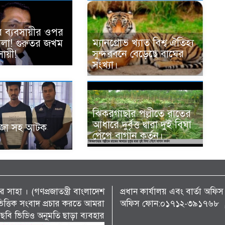
ে ব্যবসায়ীর ওপর
ম্যানগ্রোভ খ্যাত বিশ্ব ঐতিহ্য
হামলা! গুরুতর জখম
সুন্দরবনে বেড়েছে বাঘের
ায়ী!
সংখ্যা।
ঝিকরগাছার পল্লীতে রাতের
আধারে দুর্বৃত্ত দ্বারা দুই বিঘা
ঁজা সহ আটক
পেঁপে বাগান কর্তন।
 সাহা । (গণপ্রজাতন্ত্রী বাংলাদেশ
প্রধান কার্যালয় এবং বার্তা অ
্য ভিত্তিক সংবাদ প্রচার করতে আমরা
অফিস ফোন:০১৭১২-৩৯১৭৬৮ , 
ছবি ভিডিও অনুমতি ছাড়া ব্যবহার