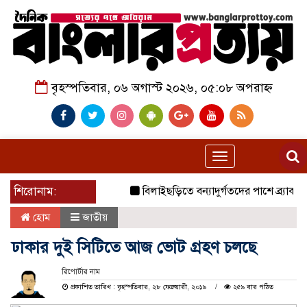
বৃহস্পতিবার, ০৬ অগাস্ট ২০২৬, ০৫:০৮ অপরাহ্ন
Toggle
navigation
শিরোনাম:
বিলাইছড়িতে বন্যাদুর্গতদের পাশে ব্র্যাক।
জু
হোম
জাতীয়
ঢাকার দুই সিটিতে আজ ভোট গ্রহণ চলছে
রিপোর্টার নাম
প্রকাশিত তারিখ : বৃহস্পতিবার, ২৮ ফেব্রুয়ারী, ২০১৯
২৫৯ বার পঠিত