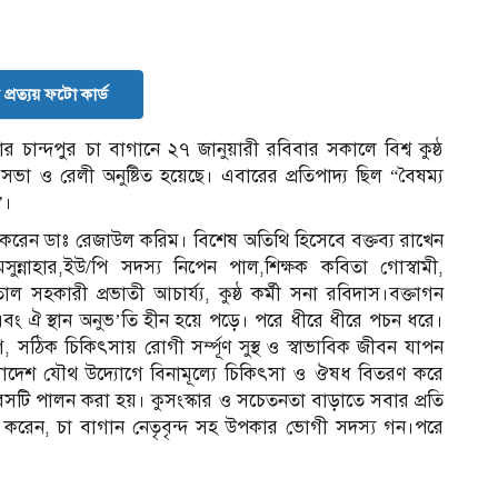
প্রত্যয় ফটো কার্ড
ার চান্দপুর চা বাগানে ২৭ জানুয়ারী রবিবার সকালে বিশ্ব কুষ্ঠ
া ও রেলী অনুষ্টিত হয়েছে। এবারের প্রতিপাদ্য ছিল “বৈষম্য
”।
রেন ডাঃ রেজাউল করিম। বিশেষ অতিথি হিসেবে বক্তব্য রাখেন
মসুন্নাহার,ইউ/পি সদস্য নিপেন পাল,শিক্ষক কবিতা গোস্বামী,
সহকারী প্রভাতী আচার্য্য, কুষ্ঠ কর্মী সনা রবিদাস।বক্তাগন
এবং ঐ স্থান অনুভ’তি হীন হয়ে পড়ে। পরে ধীরে ধীরে পচন ধরে।
সঠিক চিকিৎসায় রোগী সর্ম্পূণ সুস্থ ও স্বাভাবিক জীবন যাপন
লাদেশ যৌথ উদ্যোগে বিনামূল্যে চিকিৎসা ও ঔষধ বিতরণ করে
দিবসটি পালন করা হয়। কুসংস্কার ও সচেতনতা বাড়াতে সবার প্রতি
 করেন, চা বাগান নেতৃবৃন্দ সহ উপকার ভোগী সদস্য গন।পরে