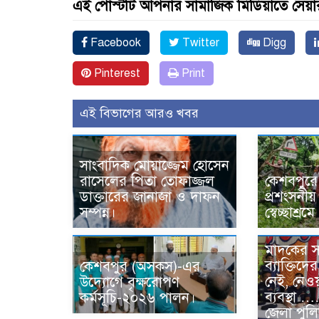
এই পোস্টটি আপনার সামাজিক মিডিয়াতে সেয়া
Facebook
Twitter
Digg
Pinterest
Print
এই বিভাগের আরও খবর
সাংবাদিক মোয়াজ্জেম হোসেন
রাসেলের পিতা তোফাজ্জল
কেশবপুর
ডাক্তারের জানাজা ও দাফন
প্রশংসনীয়
সম্পন্ন।
স্বেচ্ছাশ্র
মাদকের 
ব্যাক্তিদ
কেশবপুর (অসকস)-এর
নেই, নেও
উদ্যোগে বৃক্ষরোপণ
ব্যবস্থ
কর্মসূচি-২০২৬ পালন।
জেলা পুলি