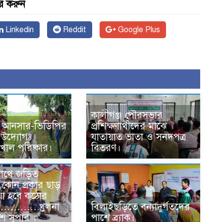
র করুন
Linkedin
Reddit
Google Plus
কালীগঞ্জ পৌরসভার
ে আনসার-ভিডিপির
প্রশিক্ষণার্থীদের মাঝে
 উদ্যোগঃ
যাতায়াত ভাতা ও সনদপত্র
মে খাল পরিষ্কার।
বিতরণ।
সাথে জড়িত
ের কোন প্রকার ছাড়
য়া হবে কঠোর
া …………….খুলনা
বিলাইছড়িতে বন্যাদুর্গতদের
শ সুপার ।
পাশে ব্র্যাক।