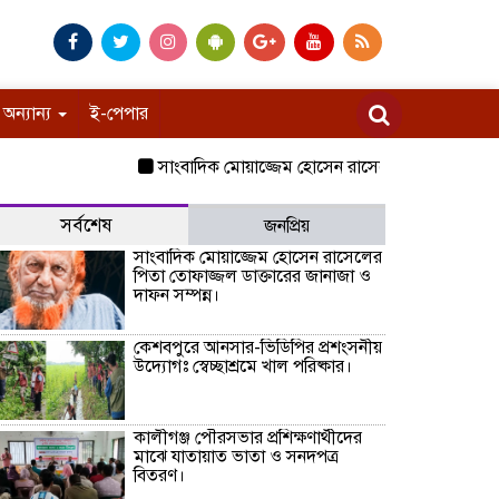
অন্যান্য
ই-পেপার
সাংবাদিক মোয়াজ্জেম হোসেন রাসেলের পিতা তোফাজ্জল ডাক্
সর্বশেষ
জনপ্রিয়
সাংবাদিক মোয়াজ্জেম হোসেন রাসেলের
পিতা তোফাজ্জল ডাক্তারের জানাজা ও
দাফন সম্পন্ন।
কেশবপুরে আনসার-ভিডিপির প্রশংসনীয়
উদ্যোগঃ স্বেচ্ছাশ্রমে খাল পরিষ্কার।
কালীগঞ্জ পৌরসভার প্রশিক্ষণার্থীদের
মাঝে যাতায়াত ভাতা ও সনদপত্র
বিতরণ।