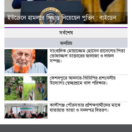
ইউক্রেনে হামলার সিদ্ধান্ত নিয়েছেন পুতিন : বাইডেন
সর্বশেষ
জনপ্রিয়
সাংবাদিক মোয়াজ্জেম হোসেন রাসেলের পিতা
তোফাজ্জল ডাক্তারের জানাজা ও দাফন
সম্পন্ন।
কেশবপুরে আনসার-ভিডিপির প্রশংসনীয়
উদ্যোগঃ স্বেচ্ছাশ্রমে খাল পরিষ্কার।
কালীগঞ্জ পৌরসভার প্রশিক্ষণার্থীদের মাঝে
যাতায়াত ভাতা ও সনদপত্র বিতরণ।