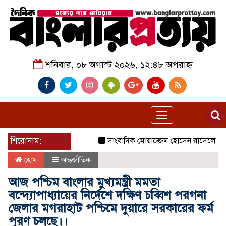
শনিবার, ০৮ অগাস্ট ২০২৬, ১২:৪৮ অপরাহ্ন
Toggle
navigation
শিরোনাম:
সাংবাদিক মোয়াজ্জেম হোসেন রাসেলের পিতা তো
হোম
আন্তর্জাতিক
আজ পশ্চিম বাংলার মুখ্যমন্ত্রী মমতা
বন্দ্যোপাধ্যায়ের নির্দেশে দক্ষিণ চব্বিশ পরগনা
জেলার মগরাহাট পশ্চিমে দুয়ারে সরকারের ফর্ম
পূরণ চলছে।।