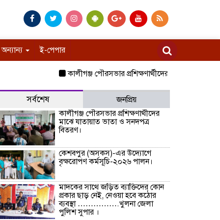
অন্যান্য
ই-পেপার
কালীগঞ্জ পৌরসভার প্রশিক্ষণার্থীদের মাঝে যাতায়াত ভাতা 
সর্বশেষ
জনপ্রিয়
কালীগঞ্জ পৌরসভার প্রশিক্ষণার্থীদের
মাঝে যাতায়াত ভাতা ও সনদপত্র
বিতরণ।
কেশবপুর (অসকস)-এর উদ্যোগে
বৃক্ষরোপণ কর্মসূচি-২০২৬ পালন।
মাদকের সাথে জড়িত ব্যাক্তিদের কোন
প্রকার ছাড় নেই, নেওয়া হবে কঠোর
ব্যবস্থা …………….খুলনা জেলা
পুলিশ সুপার ।