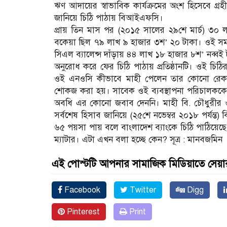
ঋণ আদায়ের স্বাভাবিক কার্যক্রমের অংশ হিসেবে গ
জানিয়ে চিঠি পাঠায় বিআইএফসি।
প্রায় তিন মাস পর (২০১৫ সালের ২৯শে মার্চ) ৩
বকেয়া ছিল ৭৯ লাখ ৯ হাজার ৩শ’ ২০ টাকা। ওই সম
সিএল ব্যালেন্স দাঁড়ায় ৪৪ লাখ ১৮ হাজার ৮শ’ নব্বই
অনুরোধ করে ফের চিঠি পাঠায় প্রতিষ্ঠানটি। ওই চিঠ
ওই এনওসি কীভাবে মাহী পেলেন তার কোনো রেকর্
শোকজ করা হয়। সাবেক ওই ব্যবস্থাপনা পরিচালককে এ
অবধি এর কোনো জবাব দেননি। মাহী বি. চৌধুরীর ও
সর্বশেষ হিসাব জানিয়ে (২৫শে নভেম্বর ২০১৮ পর্যন
৬৫ পয়সা পায় বলে বাংলাদেশ ব্যাংকে চিঠি পাঠিয়েছে
ম্যাটার। এটা এখন বলা হচ্ছে কেন? সূত্র : মানবজমিন
এই পোস্টটি আপনার সামাজিক মিডিয়াতে সেয়া
Facebook
Twitter
Digg
Pinterest
Print