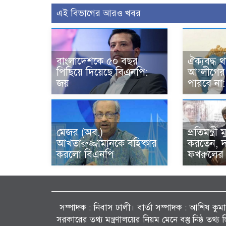
এই বিভাগের আরও খবর
বাংলাদেশকে ৫০ বছর
ঐক্যবদ্ধ 
পিছিয়ে দিয়েছে বিএনপি:
আ’লীগের 
জয়
পারবে না
মেজর (অব.)
প্রতিমন্ত্রী
আখতারুজ্জামানকে বহিষ্কার
করতেন, দা
করলো বিএনপি
ফখরুলের
সম্পাদক : নিবাস ঢালী। বার্তা সম্পাদক : আশিষ কুমাৱ
সরকারের তথ্য মন্ত্রণালয়ের নিয়ম মেনে বস্তু নিষ্ঠ তথ