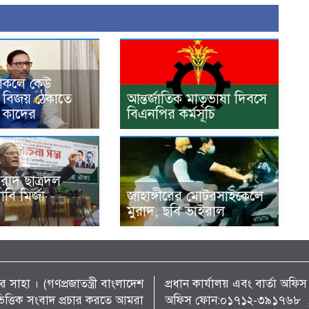
থাকলে কেউ
বিজয় ঠেকাতে
আন্তর্জাতিক মাতৃভাষা দিবসে
: কাদের
বিএনপির কর্মসূচি
 মুরাদ ছাত্রদল
বি মির্জা
জাহাঙ্গীরের মোটরসাইকেলে
মুরাদ, ছবি ভাইরাল
 সাহা । (গণপ্রজাতন্ত্রী বাংলাদেশ
প্রধান কার্যালয় এবং বার্তা অ
্য ভিত্তিক সংবাদ প্রচার করতে আমরা
অফিস ফোন:০১৭১২-৩৯১৭৬৮ , 