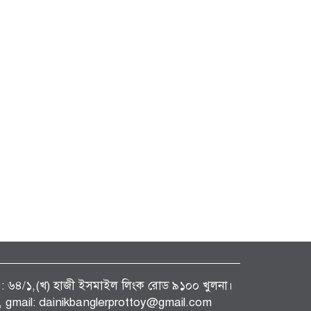
ফিস : ৬৪/১,(খ) হাজী ইসমাইল লিংক রোড ৯১০০ খুলনা।
gmail: dainikbanglerprottoy@gmail.com