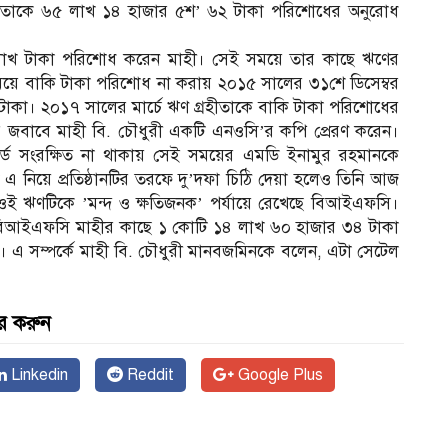
্রহীতাকে ৬৫ লাখ ১৪ হাজার ৫শ’ ৬২ টাকা পরিশোধের অনুরোধ
০ লাখ টাকা পরিশোধ করেন মাহী। সেই সময়ে তার কাছে ঋণের
য়ে বাকি টাকা পরিশোধ না করায় ২০১৫ সালের ৩১শে ডিসেম্বর
 টাকা। ২০১৭ সালের মার্চে ঋণ গ্রহীতাকে বাকি টাকা পরিশোধের
ির জবাবে মাহী বি. চৌধুরী একটি এনওসি’র কপি প্রেরণ করেন।
ড সংরক্ষিত না থাকায় সেই সময়ের এমডি ইনামুর রহমানকে
 নিয়ে প্রতিষ্ঠানটির তরফে দু’দফা চিঠি দেয়া হলেও তিনি আজ
ই ঋণটিকে ’মন্দ ও ক্ষতিজনক’ পর্যায়ে রেখেছে বিআইএফসি।
্ত) বিআইএফসি মাহীর কাছে ১ কোটি ১৪ লাখ ৬০ হাজার ৩৪ টাকা
। এ সম্পর্কে মাহী বি. চৌধুরী মানবজমিনকে বলেন, এটা সেটেল
র করুন
Linkedin
Reddit
Google Plus