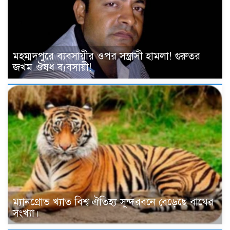
মহম্মদপুরে ব্যবসায়ীর ওপর সন্ত্রাসী হামলা! গুরুতর
জখম ঔষধ ব্যবসায়ী!
ম্যানগ্রোভ খ্যাত বিশ্ব ঐতিহ্য সুন্দরবনে বেড়েছে বাঘের
সংখ্যা।