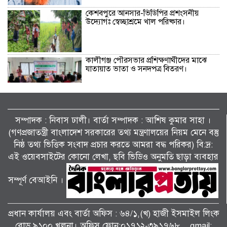
কেশবপুরে আনসার-ভিডিপির প্রশংসনীয়
উদ্যোগঃ স্বেচ্ছাশ্রমে খাল পরিষ্কার।
কালীগঞ্জ পৌরসভার প্রশিক্ষণার্থীদের মাঝে
যাতায়াত ভাতা ও সনদপত্র বিতরণ।
কেশবপুর (অসকস)-এর উদ্যোগে বৃক্ষরোপণ
কর্মসূচি-২০২৬ পালন।
সম্পাদক : নিবাস ঢালী। বার্তা সম্পাদক : আশিষ কুমাৱ সাহা ।
(গণপ্রজাতন্ত্রী বাংলাদেশ সরকারের তথ্য মন্ত্রণালয়ের নিয়ম মেনে বস্তু
নিষ্ঠ তথ্য ভিত্তিক সংবাদ প্রচার করতে আমরা বদ্ধ পরিকর) বি:দ্র:
মাদকের সাথে জড়িত ব্যাক্তিদের কোন প্রকার
ছাড় নেই, নেওয়া হবে কঠোর ব্যবস্থা
এই ওয়েবসাইটের কোনো লেখা, ছবি ভিডিও অনুমতি ছাড়া ব্যবহার
…………….খুলনা জেলা পুলিশ সুপার ।
সম্পূর্ণ বেআইনি ।
বিলাইছড়িতে বন্যাদুর্গতদের পাশে ব্র্যাক।
প্রধান কার্যালয় এবং বার্তা অফিস : ৬৪/১,(খ) হাজী ইসমাইল লিংক
রোড ৯১০০ খুলনা। অফিস ফোন:০১৭১২-৩৯১৭৬৮ , gmail: