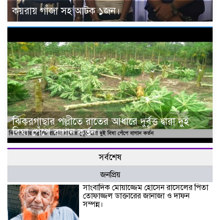
কয়রায় গাঁজা সহ আটক ১জন।
ঝিকরগাছার পল্লীতে রাতের আধারে দুর্বৃত্ত দ্বারা দুই
বিঘা পেঁপে বাগান কর্তন।
সর্বশেষ
জনপ্রিয়
সাংবাদিক মোয়াজ্জেম হোসেন রাসেলের পিতা
তোফাজ্জল ডাক্তারের জানাজা ও দাফন
সম্পন্ন।