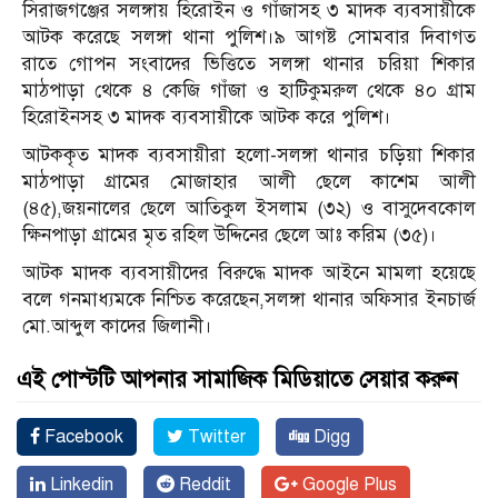
সিরাজগঞ্জের সলঙ্গায় হিরোইন ও গাঁজাসহ ৩ মাদক ব্যবসায়ীকে
আটক করেছে সলঙ্গা থানা পুলিশ।৯ আগষ্ট সোমবার দিবাগত
রাতে গোপন সংবাদের ভিত্তিতে সলঙ্গা থানার চরিয়া শিকার
মাঠপাড়া থেকে ৪ কেজি গাঁজা ও হাটিকুমরুল থেকে ৪০ গ্রাম
হিরোইনসহ ৩ মাদক ব্যবসায়ীকে আটক করে পুলিশ।
আটককৃত মাদক ব্যবসায়ীরা হলো-সলঙ্গা থানার চড়িয়া শিকার
মাঠপাড়া গ্রামের মোজাহার আলী ছেলে কাশেম আলী
(৪৫),জয়নালের ছেলে আতিকুল ইসলাম (৩২) ও বাসুদেবকোল
ক্ষিনপাড়া গ্রামের মৃত রহিল উদ্দিনের ছেলে আঃ করিম (৩৫)।
আটক মাদক ব্যবসায়ীদের বিরুদ্ধে মাদক আইনে মামলা হয়েছে
বলে গনমাধ্যমকে নিশ্চিত করেছেন,সলঙ্গা থানার অফিসার ইনচার্জ
মো.আব্দুল কাদের জিলানী।
এই পোস্টটি আপনার সামাজিক মিডিয়াতে সেয়ার করুন
Facebook
Twitter
Digg
Linkedin
Reddit
Google Plus