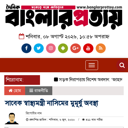
শনিবার, ০৮ অগাস্ট ২০২৬, ১০:৫৮ অপরাহ্ন
Toggle
navigation
শিরোনাম:
সড়ক নিরাপত্তায় বিশেষ অবদান: ‘জাহানারা ক
হোম
রাজনীতি
সাবেক স্বাস্থ্যমন্ত্রী নাসিমের মুমূর্ষু অবস্থা
রিপোর্টার নাম
প্রকাশিত তারিখ : শনিবার, ৬ জুন, ২০২০
৪১১ বার পঠিত