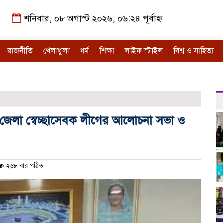
শনিবার, ০৮ অগাস্ট ২০২৬, ০৬:২৪ পূর্বাহ্ন
রাজনীতি
খেলাধুলা
ধর্ম
শিক্ষা
লাইফ স্টাইল
বিশ্ব ও সাহিত্য
েলা স্বেচ্ছা‌সেবক লী‌গের আ‌লোচনা সভা ও
২৬৮ বার পঠিত