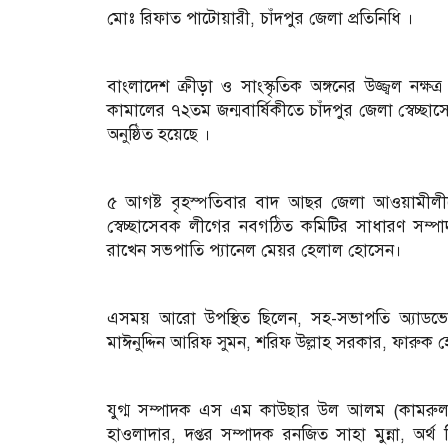
মোঃ রিফাত পাটোয়ারী, চাঁদপুর জেলা প্রতিনিধি ।
বাংলাদেশ ক্রীড়া ও সাংস্কৃতিক অঙ্গনের উজ্জ্বল নক্ষত্
কামালের ৭২তম জন্মবার্ষিকীতে চাঁদপুর জেলা স্বেচ্ছা‌স
অনুষ্ঠিত হয়েছে ।
৫ আগষ্ট বৃহস্প‌তিবার বাদ আছর জেলা আওয়ামীলী‌গের 
স্বেচ্ছা‌সেবক লী‌গের নবগ‌ঠিত ক‌মি‌টির সাধারণ সম্পা
রা‌খেন সভপা‌তি প‌্যা‌নেল মেয়র হেলাল হোসেন।
এসময় আ‌রো উপ‌স্থিত ছি‌লেন, সহ-সভাপতি অ্যা
মাঈনুদ্দিন আরিফ সুমন, শরিফ উল্লাহ সরকার, ফারুক হ
যুগ্ম সম্পাদক এস এম কাউছার উল আলম (কামরুল)
হাওলাদার, দপ্তর সম্পাদক রনজিত সাহা মুন্না, অর্থ