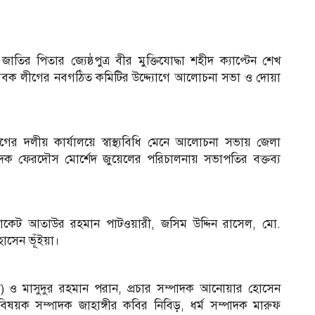
র জাতির পিতার জ্যেষ্ঠপুত্র বীর মুক্তিযোদ্ধা শহীদ ক্যাপ্টেন শেখ
েবক লী‌গের নবগ‌ঠিত ক‌মি‌টির উ‌দ্দ্যো‌গে আ‌লোচনা সভা ও দোয়া
দলীয় কার্যাল‌য়ে স্বাস্থ‌্যবি‌ধি মে‌নে আ‌লোচনা সভায় জেলা
দক ফের‌দৌস মো‌র্শেদ জু‌য়ে‌লের প‌রিচালনায় সভাপ‌তির বক্তব‌্য
ডভোকেট আতাউর রহমান পাটওয়ারী, জসিম উদ্দিন রাসেল, মো.
োসেন ভূঁইয়া।
 ও মাসুদুর রহমান পরান, প্রচার সম্পাদক আনোয়ার হোসেন
 বিষয়ক সম্পাদক জাহাঙ্গীর কবির নিবিড়, ধর্ম সম্পাদক মারুফ