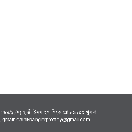
ফিস : ৬৪/১,(খ) হাজী ইসমাইল লিংক রোড ৯১০০ খুলনা।
gmail: dainikbanglerprottoy@gmail.com