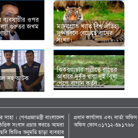
ে ব্যবসায়ীর ওপর
ম্যানগ্রোভ খ্যাত বিশ্ব ঐতিহ্য
হামলা! গুরুতর জখম
সুন্দরবনে বেড়েছে বাঘের
ায়ী!
সংখ্যা।
ঝিকরগাছার পল্লীতে রাতের
আধারে দুর্বৃত্ত দ্বারা দুই বিঘা
ঁজা সহ আটক
পেঁপে বাগান কর্তন।
 সাহা । (গণপ্রজাতন্ত্রী বাংলাদেশ
প্রধান কার্যালয় এবং বার্তা অ
্য ভিত্তিক সংবাদ প্রচার করতে আমরা
অফিস ফোন:০১৭১২-৩৯১৭৬৮ , 
ছবি ভিডিও অনুমতি ছাড়া ব্যবহার