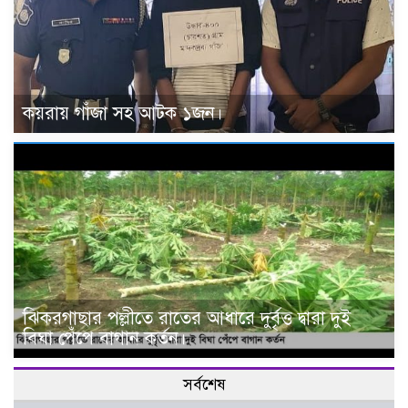
কয়রায় গাঁজা সহ আটক ১জন।
ঝিকরগাছার পল্লীতে রাতের আধারে দুর্বৃত্ত দ্বারা দুই
বিঘা পেঁপে বাগান কর্তন।
সর্বশেষ