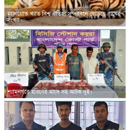
ম্যানগ্রোভ খ্যাত বিশ্ব ঐতিহ্য সুন্দরবনে বেড়েছে বাঘের
সংখ্যা।
শ্যামনগরে হরিণের মাংস সহ আটক দুই।