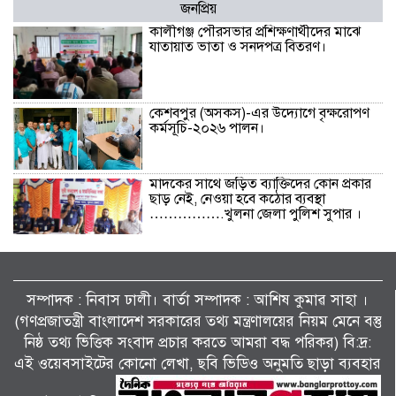
জনপ্রিয়
কালীগঞ্জ পৌরসভার প্রশিক্ষণার্থীদের মাঝে
যাতায়াত ভাতা ও সনদপত্র বিতরণ।
কেশবপুর (অসকস)-এর উদ্যোগে বৃক্ষরোপণ
কর্মসূচি-২০২৬ পালন।
মাদকের সাথে জড়িত ব্যাক্তিদের কোন প্রকার
ছাড় নেই, নেওয়া হবে কঠোর ব্যবস্থা
…………….খুলনা জেলা পুলিশ সুপার ।
বিলাইছড়িতে বন্যাদুর্গতদের পাশে ব্র্যাক।
সম্পাদক : নিবাস ঢালী। বার্তা সম্পাদক : আশিষ কুমাৱ সাহা ।
(গণপ্রজাতন্ত্রী বাংলাদেশ সরকারের তথ্য মন্ত্রণালয়ের নিয়ম মেনে বস্তু
নিষ্ঠ তথ্য ভিত্তিক সংবাদ প্রচার করতে আমরা বদ্ধ পরিকর) বি:দ্র:
জুলাই গণঅভ্যুত্থানের দ্বিতীয় বর্ষপূর্তি উপলক্ষে
শ্যামনগরে জামায়াতের গণমিছিল ও বিক্ষোভ
এই ওয়েবসাইটের কোনো লেখা, ছবি ভিডিও অনুমতি ছাড়া ব্যবহার
সমাবেশ।