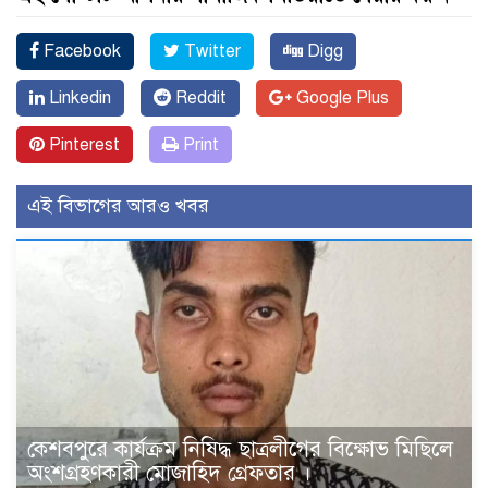
Facebook
Twitter
Digg
Linkedin
Reddit
Google Plus
Pinterest
Print
এই বিভাগের আরও খবর
কেশবপুরে কার্যক্রম নিষিদ্ধ ছাত্রলীগের বিক্ষোভ মিছিলে
অংশগ্রহণকারী মোজাহিদ গ্রেফতার ।