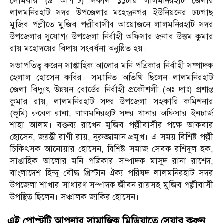
সোমবার (৯ আগস্ট) সকাল ১১টায় লালমনিরহাট জেলার
লালমনিরহাট সদর উপজেলার মহেন্দ্রনগর ইউনিয়নের ঢঢগাছ
মুজিব পল্লীতে মুজিব পল্লীবাসীর আয়োজনে লালমনিরহাট সদর
উপজেলার সুযোগ্য উপজেলা নির্বাহী অফিসার জনাব উত্তম কুমার
রায় মহোদয়ের বিদায় সংবর্ধনা অনুষ্ঠিত হয়।
সভাপতিত্ব করেন সাপ্তাহিক আলোর মনি পত্রিকার নির্বাহী সম্পাদক
হেলাল হোসেন কবির। সম্মানিত অতিথি ছিলেন লালমনিরহাট
জেলা বিদ্যুৎ উন্নয়ন বোর্ডের নির্বাহী প্রকৌশলী (অঃ দাঃ) প্রশান্ত
কুমার রায়, লালমনিরহাট সদর উপজেলা সহকারি কমিশনার
(ভূমি) রুবেল রানা, লালমনিরহাট সদর থানার অফিসার ইনচার্জ
শাহা আলম। বক্তব্য রাখেন মুজিব পল্লীবাসীর পক্ষে আকবার
হোসেন, জয়ন্তী রাণী রায়, নুরুজ্জামান প্রমুখ। এ সময় বিশিষ্ট পল্লী
চিকিৎসক আনোয়ার হোসেন, বিশিষ্ট সমাজ সেবক রশিদুল হক,
সাপ্তাহিক আলোর মনি পত্রিকার সম্পাদক মাসুদ রানা রাশেদ,
বাংলাদেশ হিন্দু বৌদ্ধ খ্রিস্টান ঐক্য পরিষদ লালমনিরহাট সদর
উপজেলা শাখার সাধারণ সম্পাদক জীবন রায়সহ মুজিব পল্লীবাসী
উপস্থিত ছিলেন। সঞ্চালক জাকির হোসেন।
এই পোস্টটি আপনার সামাজিক মিডিয়াতে সেয়ার করুন