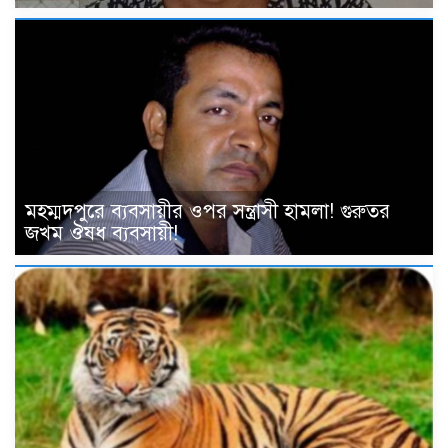
মহম্মদপুরে ব্যবসায়ীর ওপর সন্ত্রাসী হামলা! গুরুতর
জখম ঔষধ ব্যবসায়ী!