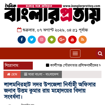
শুক্রবার, ০৭ অগাস্ট ২০২৬, ০৪:৫১ পূর্বাহ্ন
Toggle
navigation
শিরোনাম:
কালীগঞ্জ পৌরসভার প্রশিক্ষণার্থীদের মাঝে য
হোম
সারা বাংলা - বাংলাদেশ
লালমনিরহাট সদর উপজেলা নির্বাহী অফিসার
জনাব উত্তম কুমার রায় মহোদয়ের বিদায়
সংবর্ধনা।