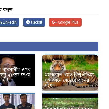
র করুন
Linkedin
Reddit
Google Plus
ে ব্যবসায়ীর ওপর
ম্যানগ্রোভ খ্যাত বিশ্ব ঐতিহ্য
হামলা! গুরুতর জখম
সুন্দরবনে বেড়েছে বাঘের
ায়ী!
সংখ্যা।