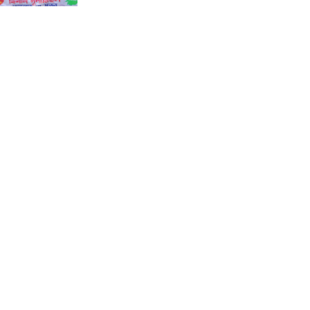
কালীগঞ্জে জুলাই গণঅভ্যুত্থান দিবসের
গণ মিছিল আলোচনা সভা ও দোয়া
মাহফিল অনুষ্ঠিত।
শ্যামনগরে ফাইটার ক্যারাতে ক্লাবের
বেল্ট প্রদান অনুষ্ঠান।
কয়রায় জুলাই গণঅভ্যুত্থান দিবস পালন
উপলক্ষ্যে সংবর্ধনা ও আলোচনা সভা ।
বিলাইছড়িতে গণঅভ্যুত্থান দিবস
পালিত ।
বিলাইছড়িতে বন্যায় ক্ষতিগ্রস্থ পরিবারের
মাঝে বীজ ধান বিতরণ ।
বিলাইছড়িতে আশিকা কর্তৃক আরও
২০৭ পরিবারের মাঝে ত্রাণ বিতরণ ।