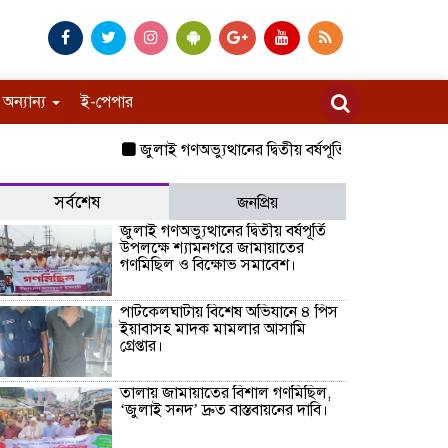
অন্যান্য
ই-পেপার
জুলাই গণঅভ্যুত্থানের দ্বিতীয় বর্ষপূর্তি উপলক্ষে শ্যামনগ
সর্বশেষ
জনপ্রিয়
জুলাই গণঅভ্যুত্থানের দ্বিতীয় বর্ষপূর্তি
উপলক্ষে শ্যামনগরে জামায়াতের
গণমিছিল ও বিক্ষোভ সমাবেশ।
পাটকেলঘাটায় বিশেষ অভিযানে ৪ পিস
ইয়াবাসহ মাদক মামলার আসামি
গ্রেপ্তার।
তালায় জামায়াতের বিশাল গণমিছিল,
‘জুলাই সনদ’ দ্রুত বাস্তবায়নের দাবি।