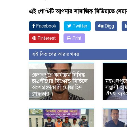
এই পোস্টটি আপনার সামাজিক মিডিয়াতে সেয়া
Facebook
Twitter
Digg
Pinterest
Print
এই বিভাগের আরও খবর
কেশবপুরে কার্যক্রম নিষিদ্ধ
ছাত্রলীগের বিক্ষোভ মিছিলে
মহম্মদপুর
অংশগ্রহণকারী মোজাহিদ
সন্ত্রাসী 
গ্রেফতার ।
ঔষধ ব্যবস