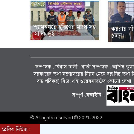
শ্যামনগরে হরিণের মাংস সহ
কয়রায় গা
আটক দুই।
১জন।
সম্পাদক : নিবাস ঢালী। বার্তা সম্পাদক : আশিষ কুমাৱ
সরকারের তথ্য মন্ত্রণালয়ের নিয়ম মেনে বস্তু নিষ্ঠ তথ
বদ্ধ পরিকর) বি:দ্র: এই ওয়েবসাইটের কোনো লেখা, 
সম্পূর্ণ বেআইনি ।
© All rights reserved © 2021-2022
ব্রেকিং নিউজ :