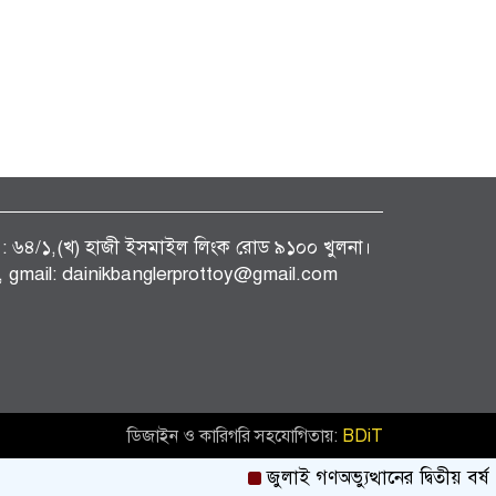
ফিস : ৬৪/১,(খ) হাজী ইসমাইল লিংক রোড ৯১০০ খুলনা।
gmail: dainikbanglerprottoy@gmail.com
ডিজাইন ও কারিগরি সহযোগিতায়:
BDiT
জুলাই গণঅভ্যুত্থানের দ্বিতীয় বর্ষপূ