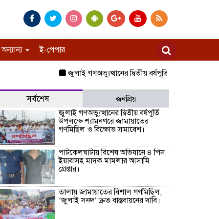
অন্যান্য
ই-পেপার
জুলাই গণঅভ্যুত্থানের দ্বিতীয় বর্ষপূর্তি উপলক্ষে শ্যামনগ
সর্বশেষ
জনপ্রিয়
জুলাই গণঅভ্যুত্থানের দ্বিতীয় বর্ষপূর্তি
উপলক্ষে শ্যামনগরে জামায়াতের
গণমিছিল ও বিক্ষোভ সমাবেশ।
পাটকেলঘাটায় বিশেষ অভিযানে ৪ পিস
ইয়াবাসহ মাদক মামলার আসামি
গ্রেপ্তার।
তালায় জামায়াতের বিশাল গণমিছিল,
‘জুলাই সনদ’ দ্রুত বাস্তবায়নের দাবি।