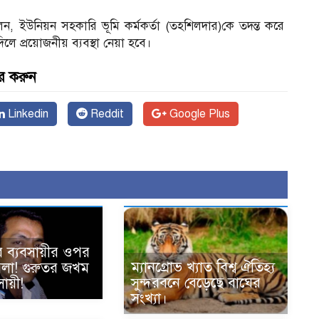
েন, ইউনিয়ন সহকারি ভূমি কর্মকর্তা (তহশিলদার)কে তদন্ত করে
িলে প্রয়োজনীয় ব্যবস্থা নেয়া হবে।
র করুন
Linkedin
Reddit
Google Plus
ে ব্যবসায়ীর ওপর
ম্যানগ্রোভ খ্যাত বিশ্ব ঐতিহ্য
হামলা! গুরুতর জখম
সুন্দরবনে বেড়েছে বাঘের
ায়ী!
সংখ্যা।