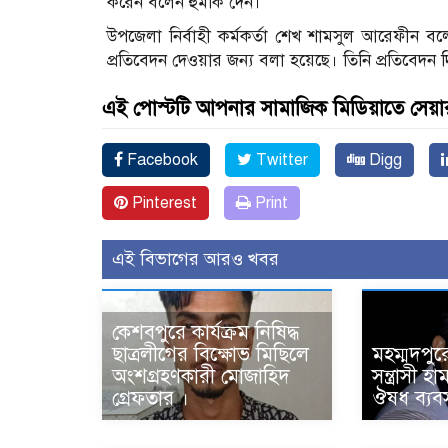
করেন বলেন হুমকি দেন।
উপজেলা নির্বাহী কর্মকর্তা শেখ শামসুল আরেফীন বল
প্রতিবেদন দেওয়ার জন্য বলা হয়েছে। তিনি প্রতিবেদন দ
এই পোস্টটি আপনার সামাজিক মিডিয়াতে সেয়া
Facebook
Twitter
Digg
Pinterest
Print
এই বিভাগের আরও খবর
কেশবপুরে কার্যক্রম নিষিদ্ধ
ছাত্রলীগের বিক্ষোভ মিছিলে
মহম্মদপুর
অংশগ্রহণকারী মোজাহিদ
সন্ত্রাসী 
গ্রেফতার ।
ঔষধ ব্যবস