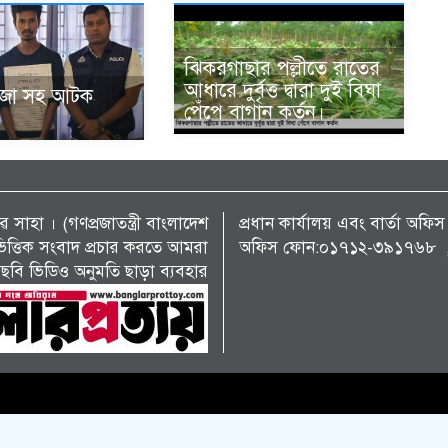
ঝিকরগাছার পল্লীতে রাতের
আধারে দুর্বৃত্ত দ্বারা দুই বিঘা
ঁজা সহ আটক
পেঁপে বাগান কর্তন।
 সাহা । (গণপ্রজাতন্ত্রী বাংলাদেশ
প্রধান কার্যালয় এবং বার্তা অ
্য ভিত্তিক সংবাদ প্রচার করতে আমরা
অফিস ফোন:০১৭১২-৩৯১৭৬৮ , 
ছবি ভিডিও অনুমতি ছাড়া ব্যবহার