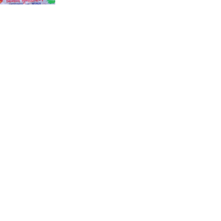
কালীগঞ্জে জুলাই গণঅভ্যুত্থান দিবসের
গণ মিছিল আলোচনা সভা ও দোয়া
মাহফিল অনুষ্ঠিত।
শ্যামনগরে ফাইটার ক্যারাতে ক্লাবের
বেল্ট প্রদান অনুষ্ঠান।
কয়রায় জুলাই গণঅভ্যুত্থান দিবস পালন
উপলক্ষ্যে সংবর্ধনা ও আলোচনা সভা ।
বিলাইছড়িতে গণঅভ্যুত্থান দিবস
পালিত ।
বিলাইছড়িতে বন্যায় ক্ষতিগ্রস্থ পরিবারের
মাঝে বীজ ধান বিতরণ ।
বিলাইছড়িতে আশিকা কর্তৃক আরও
২০৭ পরিবারের মাঝে ত্রাণ বিতরণ ।