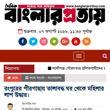
শুক্রবার, ০৭ অগাস্ট ২০২৬, ১১:৪৫ পূর্বাহ্ন
Toggle
navigation
শিরোনাম:
কালীগঞ্জ পৌরসভার প্রশিক্ষণার্থীদের মাঝে 
হোম
সারা বাংলা - বাংলাদেশ
রংপুরের পীরগাছায় তালাবদ্ধ ঘর থেকে মহিলার
লাশ উদ্ধার।
রিপোর্টার নাম
প্রকাশিত তারিখ : শনিবার, ১৪ আগস্ট, ২০২১
২০৩ বার পঠিত