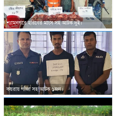
শ্যামনগরে হরিণের মাংস সহ আটক দুই।
কয়রায় গাঁজা সহ আটক ১জন।