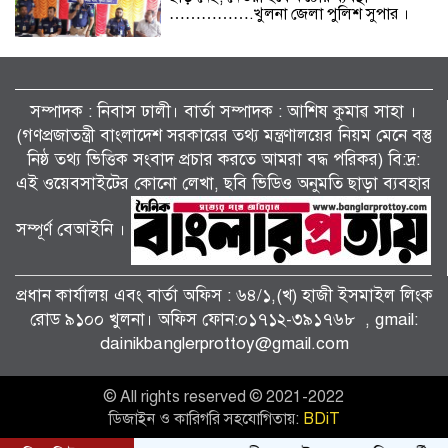
…………….খুলনা জেলা পুলিশ সুপার ।
বিলাইছড়িতে বন্যাদুর্গতদের পাশে ব্র্যাক।
সম্পাদক : নিবাস ঢালী। বার্তা সম্পাদক : আশিষ কুমাৱ সাহা ।
(গণপ্রজাতন্ত্রী বাংলাদেশ সরকারের তথ্য মন্ত্রণালয়ের নিয়ম মেনে বস্তু
নিষ্ঠ তথ্য ভিত্তিক সংবাদ প্রচার করতে আমরা বদ্ধ পরিকর) বি:দ্র:
জুলাই গণঅভ্যুত্থানের দ্বিতীয় বর্ষপূর্তি উপলক্ষে
শ্যামনগরে জামায়াতের গণমিছিল ও বিক্ষোভ
এই ওয়েবসাইটের কোনো লেখা, ছবি ভিডিও অনুমতি ছাড়া ব্যবহার
সমাবেশ।
সম্পূর্ণ বেআইনি ।
পাটকেলঘাটায় বিশেষ অভিযানে ৪ পিস
ইয়াবাসহ মাদক মামলার আসামি গ্রেপ্তার।
প্রধান কার্যালয় এবং বার্তা অফিস : ৬৪/১,(খ) হাজী ইসমাইল লিংক
রোড ৯১০০ খুলনা। অফিস ফোন:০১৭১২-৩৯১৭৬৮ , gmail:
dainikbanglerprottoy@gmail.com
তালায় জামায়াতের বিশাল গণমিছিল, ‘জুলাই
সনদ’ দ্রুত বাস্তবায়নের দাবি।
© All rights reserved © 2021-2022
ডিজাইন ও কারিগরি সহযোগিতায়:
BDiT
কালীগঞ্জে জুলাই গণঅভ্যুত্থান দিবসের গণ