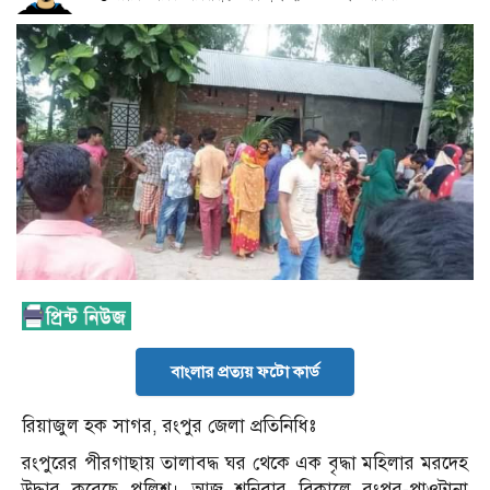
বাংলার প্রত্যয় ফটো কার্ড
রিয়াজুল হক সাগর, রংপুর জেলা প্রতিনিধিঃ
রংপুরের পীরগাছায় তালাবদ্ধ ঘর থেকে এক বৃদ্ধা মহিলার মরদেহ
উদ্ধার করেছে পুলিশ। আজ শনিবার বিকালে রংপুর-পাওটানা