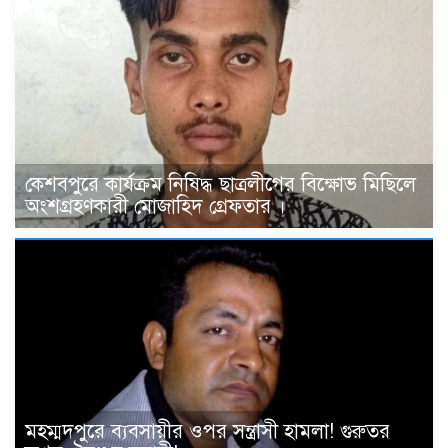
কেশবপুরে কার্যক্রম নিষিদ্ধ ছাত্রলীগের বিক্ষোভ মিছিলে
অংশগ্রহণকারী মোজাহিদ গ্রেফতার ।
মহম্মদপুরে ব্যবসায়ীর ওপর সন্ত্রাসী হামলা! গুরুতর