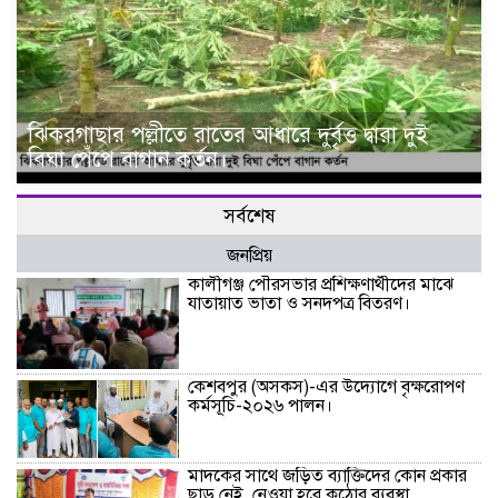
ঝিকরগাছার পল্লীতে রাতের আধারে দুর্বৃত্ত দ্বারা দুই
বিঘা পেঁপে বাগান কর্তন।
সর্বশেষ
জনপ্রিয়
কালীগঞ্জ পৌরসভার প্রশিক্ষণার্থীদের মাঝে
যাতায়াত ভাতা ও সনদপত্র বিতরণ।
কেশবপুর (অসকস)-এর উদ্যোগে বৃক্ষরোপণ
কর্মসূচি-২০২৬ পালন।
মাদকের সাথে জড়িত ব্যাক্তিদের কোন প্রকার
ছাড় নেই, নেওয়া হবে কঠোর ব্যবস্থা