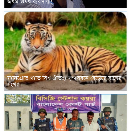
জখম ঔষধ ব্যবসায়ী!
ম্যানগ্রোভ খ্যাত বিশ্ব ঐতিহ্য সুন্দরবনে বেড়েছে বাঘের
সংখ্যা।