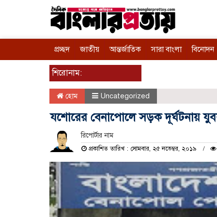
প্রচ্ছদ
জাতীয়
আন্তর্জাতিক
সারা বাংলা
বিনোদন
শিরোনাম:
হোম
Uncategorized
যশোরের বেনাপোলে সড়ক দূর্ঘটনায় যু
রিপোর্টার নাম
প্রকাশিত তারিখ : সোমবার, ২৫ নভেম্বর, ২০১৯