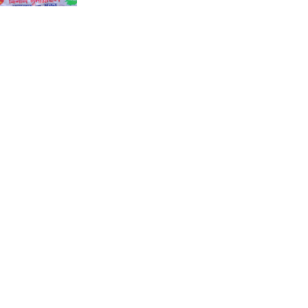
কালীগঞ্জে জুলাই গণঅভ্যুত্থান দিবসের
গণ মিছিল আলোচনা সভা ও দোয়া
মাহফিল অনুষ্ঠিত।
শ্যামনগরে ফাইটার ক্যারাতে ক্লাবের
বেল্ট প্রদান অনুষ্ঠান।
কয়রায় জুলাই গণঅভ্যুত্থান দিবস পালন
উপলক্ষ্যে সংবর্ধনা ও আলোচনা সভা ।
বিলাইছড়িতে গণঅভ্যুত্থান দিবস
পালিত ।
বিলাইছড়িতে বন্যায় ক্ষতিগ্রস্থ পরিবারের
মাঝে বীজ ধান বিতরণ ।
বিলাইছড়িতে আশিকা কর্তৃক আরও
২০৭ পরিবারের মাঝে ত্রাণ বিতরণ ।