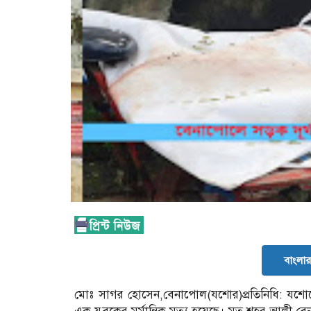
বাংলার 
মোঃ সাগর হোসেন,বেনাপোল(যশোর)প্রতিনিধি: যশো