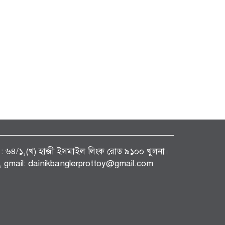
ফিস : ৬৪/১,(খ) হাজী ইসমাইল লিংক রোড ৯১০০ খুলনা।
gmail: dainikbanglerprottoy@gmail.com