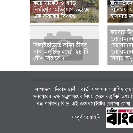
করে মার্কেট ও বাড়ি
কর্মকর্তাদ
নির্মাণের অভিযোগ উঠেছে
বিনিময় 
এক কৃষকের বিরুদ্ধে
হাসনাত জ
কয়রায় উ
চেয়ারম্যা
বিলাইছড়িতে কঠিন চীবর
চেয়ারম্য
দান অনুষ্ঠিত হচ্ছে ২৪ টি
চেয়ারম্য
বৌদ্ধ বিহারে ।
বিদায় অনু
সম্পাদক : নিবাস ঢালী। বার্তা সম্পাদক : আশিষ কুমাৱ
সরকারের তথ্য মন্ত্রণালয়ের নিয়ম মেনে বস্তু নিষ্ঠ তথ
বদ্ধ পরিকর) বি:দ্র: এই ওয়েবসাইটের কোনো লেখা, 
সম্পূর্ণ বেআইনি ।