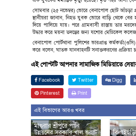
এক যুবকের মর্মান্তিক মৃত্যু হয়েছে। মৃত শহর আলী
সোমবার (২৫ নভেম্বর) ভোরে বেনাপোল ছোট আঁচড়া গ্র
স্থানীয়রা জানান, নিহত যুবক ভোরে বাড়ি থেকে বের হয়
দিয়ে পালিয়ে যায়। পরে গ্রামবাসী রাস্তায় তার মর
উদ্ধার করে ময়না তদন্তের জন্য যশোর মেডিকেল কলে
বেনাপোল পোর্টথানা পুলিশের ভারপ্রাপ্ত কর্মকর্তা(ও
করে বলেন, ঘাতক যানবাহনটি সনাক্তকরণের প্রক্রিয়া 
এই পোস্টটি আপনার সামাজিক মিডিয়াতে সেয়া
Facebook
Twitter
Digg
Pinterest
Print
এই বিভাগের আরও খবর
মাগুরার শ্রীপুরে পানি
উন্নয়নের সরকারি খাল ভরাট
বিলাইছড়ি