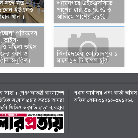
ের সঙ্গে মত
শ্যামনগরে এইচএসসিতে
করলেন ইউএনও
পাশের হার ৩৯.৭০% ও
াহান খান ।
আলিমে পাশের ৬৯%।
পজেলা পরিষদের
ন, ভাইস-
ান ও মহিলা ভাইস
ানদের বরণ ও
ঝিনাইদহের৷কোটচাদপুর ১
ষ্ঠান অনুষ্ঠিত।
মাসে ১৬ টি ছাগল চুরি
 সাহা । (গণপ্রজাতন্ত্রী বাংলাদেশ
প্রধান কার্যালয় এবং বার্তা অ
্য ভিত্তিক সংবাদ প্রচার করতে আমরা
অফিস ফোন:০১৭১২-৩৯১৭৬৮ , 
ছবি ভিডিও অনুমতি ছাড়া ব্যবহার