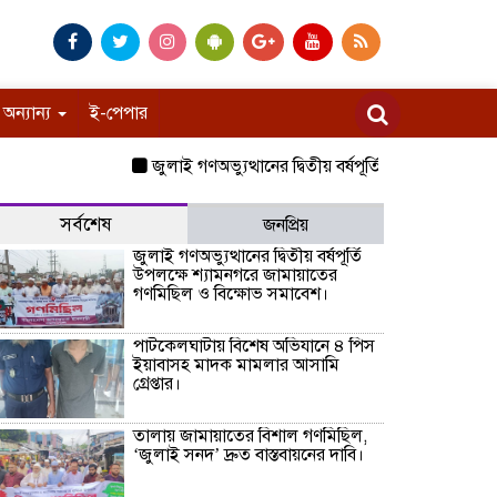
অন্যান্য
ই-পেপার
জুলাই গণঅভ্যুত্থানের দ্বিতীয় বর্ষপূর্তি উপলক্ষে শ্যামনগ
সর্বশেষ
জনপ্রিয়
জুলাই গণঅভ্যুত্থানের দ্বিতীয় বর্ষপূর্তি
উপলক্ষে শ্যামনগরে জামায়াতের
গণমিছিল ও বিক্ষোভ সমাবেশ।
পাটকেলঘাটায় বিশেষ অভিযানে ৪ পিস
ইয়াবাসহ মাদক মামলার আসামি
গ্রেপ্তার।
তালায় জামায়াতের বিশাল গণমিছিল,
‘জুলাই সনদ’ দ্রুত বাস্তবায়নের দাবি।