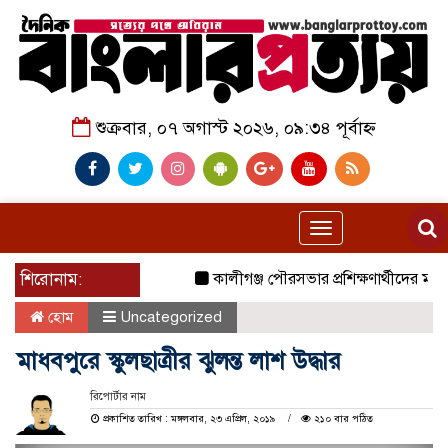
শুক্রবার, ০৭ অগাস্ট ২০২৬, ০৯:৩৪ পূর্বাহ্ন
Toggle
navigation
শিরোনাম:
কালীগঞ্জ পৌরসভার প্রশিক্ষণার্থীদের মাঝে
হোম
Uncategorized
মাধবপুরে স্কুলছাত্রীর ঝুলন্ত লাশ উদ্ধার
রিপোর্টার নাম
প্রকাশিত তারিখ : মঙ্গলবার, ২৩ এপ্রিল, ২০১৯
২১০ বার পঠিত