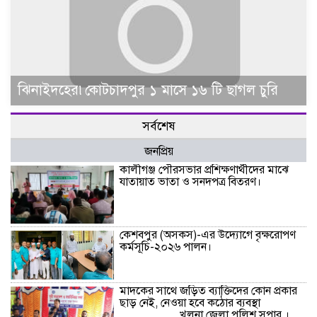
ঝিনাইদহের৷কোটচাদপুর ১ মাসে ১৬ টি ছাগল চুরি
সর্বশেষ
জনপ্রিয়
কালীগঞ্জ পৌরসভার প্রশিক্ষণার্থীদের মাঝে
যাতায়াত ভাতা ও সনদপত্র বিতরণ।
কেশবপুর (অসকস)-এর উদ্যোগে বৃক্ষরোপণ
কর্মসূচি-২০২৬ পালন।
মাদকের সাথে জড়িত ব্যাক্তিদের কোন প্রকার
ছাড় নেই, নেওয়া হবে কঠোর ব্যবস্থা
…………….খুলনা জেলা পুলিশ সুপার ।