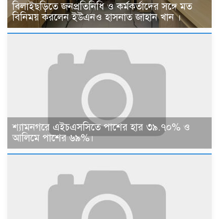
বিলাইছড়িতে জনপ্রতিনিধি ও কর্মকর্তাদের সঙ্গে মত
বিনিময় করলেন ইউএনও হাসনাত জাহান খান ।
শ্যামনগরে এইচএসসিতে পাশের হার ৩৯.৭০% ও
আলিমে পাশের ৬৯%।