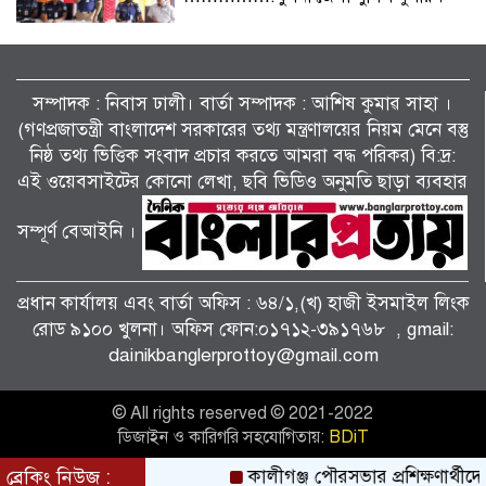
বিলাইছড়িতে বন্যাদুর্গতদের পাশে ব্র্যাক।
সম্পাদক : নিবাস ঢালী। বার্তা সম্পাদক : আশিষ কুমাৱ সাহা ।
(গণপ্রজাতন্ত্রী বাংলাদেশ সরকারের তথ্য মন্ত্রণালয়ের নিয়ম মেনে বস্তু
নিষ্ঠ তথ্য ভিত্তিক সংবাদ প্রচার করতে আমরা বদ্ধ পরিকর) বি:দ্র:
জুলাই গণঅভ্যুত্থানের দ্বিতীয় বর্ষপূর্তি উপলক্ষে
শ্যামনগরে জামায়াতের গণমিছিল ও বিক্ষোভ
এই ওয়েবসাইটের কোনো লেখা, ছবি ভিডিও অনুমতি ছাড়া ব্যবহার
সমাবেশ।
সম্পূর্ণ বেআইনি ।
পাটকেলঘাটায় বিশেষ অভিযানে ৪ পিস
ইয়াবাসহ মাদক মামলার আসামি গ্রেপ্তার।
প্রধান কার্যালয় এবং বার্তা অফিস : ৬৪/১,(খ) হাজী ইসমাইল লিংক
রোড ৯১০০ খুলনা। অফিস ফোন:০১৭১২-৩৯১৭৬৮ , gmail:
dainikbanglerprottoy@gmail.com
তালায় জামায়াতের বিশাল গণমিছিল, ‘জুলাই
সনদ’ দ্রুত বাস্তবায়নের দাবি।
© All rights reserved © 2021-2022
ডিজাইন ও কারিগরি সহযোগিতায়:
BDiT
কালীগঞ্জে জুলাই গণঅভ্যুত্থান দিবসের গণ
ব্রেকিং নিউজ :
কালীগঞ্জ পৌরসভার প্রশিক্ষণার্থীদে
মিছিল আলোচনা সভা ও দোয়া মাহফিল