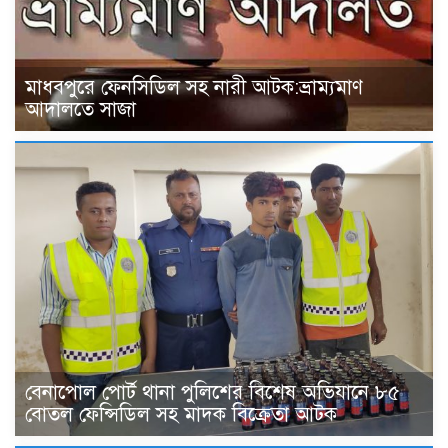
মাধবপুরে ফেনসিডিল সহ নারী আটক:ভ্রাম্যমাণ
আদালতে সাজা
বেনাপোল পোর্ট থানা পুলিশের বিশেষ অভিযানে ৮৫
বোতল ফেন্সিডিল সহ মাদক বিক্রেতা আটক