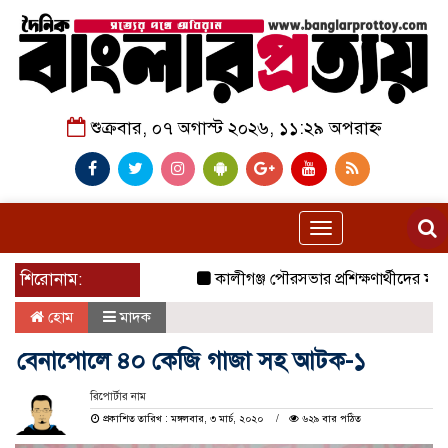
শুক্রবার, ০৭ অগাস্ট ২০২৬, ১১:২৯ অপরাহ্ন
Toggle
navigation
শিরোনাম:
কালীগঞ্জ পৌরসভার প্রশিক্ষণার্থীদের মাঝে য
হোম
মাদক
বেনাপোলে ৪০ কেজি গাজা সহ আটক-১
রিপোর্টার নাম
প্রকাশিত তারিখ : মঙ্গলবার, ৩ মার্চ, ২০২০
৬২৯ বার পঠিত