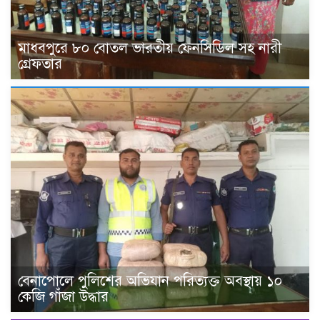
মাধবপুরে ৮০ বোতল ভারতীয় ফেনসিডিল সহ নারী
গ্রেফতার
বেনাপোলে পুলিশের অভিযান পরিত্যক্ত অবস্থায় ১০
কেজি গাঁজা উদ্ধার