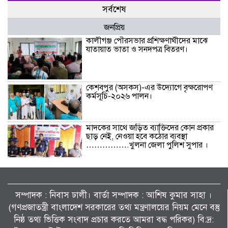
সর্বশেষ
জনপ্রিয়
কালীগঞ্জ পৌরসভার প্রশিক্ষণার্থীদের মাঝে
যাতায়াত ভাতা ও সনদপত্র বিতরণ।
কেশবপুর (অসকস)-এর উদ্যোগে বৃক্ষরোপণ
কর্মসূচি-২০২৬ পালন।
মাদকের সাথে জড়িত ব্যাক্তিদের কোন প্রকার
ছাড় নেই, নেওয়া হবে কঠোর ব্যবস্থা
…………….খুলনা জেলা পুলিশ সুপার ।
বিলাইছড়িতে বন্যাদুর্গতদের পাশে ব্র্যাক।
সম্পাদক : নিবাস ঢালী। বার্তা সম্পাদক : আশিষ কুমাৱ সাহা ।
(গণপ্রজাতন্ত্রী বাংলাদেশ সরকারের তথ্য মন্ত্রণালয়ের নিয়ম মেনে বস্তু
নিষ্ঠ তথ্য ভিত্তিক সংবাদ প্রচার করতে আমরা বদ্ধ পরিকর) বি:দ্র:
জুলাই গণঅভ্যুত্থানের দ্বিতীয় বর্ষপূর্তি উপলক্ষে