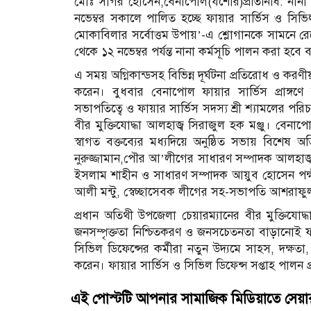
মোঃ সাগর হোসেন,বেনাপোল(যশোর)প্রতিনিধি: নানা কর্
নভেম্বর সকালে পালিত হচ্ছে ফায়ার সার্ভিস ও সিভিল ডি
মোকাবিলার সর্বোত্তম উপায়’-এ শ্লোগানকে সামনে 
থেকে ১২ নভেম্বর পর্যন্ত নানা কর্মসূচি পালন করা হবে ব
এ সময় অগ্নিকান্ডসহ বিভিন্ন দূর্ঘটনা প্রতিরোধ ও করণী
করেন। বুধবার বেনাপোল ফায়ার সার্ভিস প্রাঙ্গণে
সভাপতিত্বে ও ফায়ার সার্ভিস সদস্য শ্রী শ্যামলের পর
বীর মুক্তিযোদ্ধা আলহাজ্ব সিরাজুল হক মঞ্জু। বেনাপ
স্বাগত বক্তব্যের মধ্যদিয়ে অনুষ্ঠিত সভায় বিশেষ 
নুরুজ্জামান,পৌর আ’লীগের সাধারণ সম্পাদক আলহাজ্ব 
ইসলাম শাহীন ও সাধারণ সম্পাদক আয়ুব হোসেন পক্ষ
আলী মন্টু, স্বেচ্ছাসেবক লীগের সহ-সভাপতি আশরাফুল আ
প্রধান অতিথী উপজেলা চেয়ারম্যানের বীর মুক্তিযোদ্ধ
জনসম্পৃক্ততা নিশ্চিতকরণ ও জনসচেতনতা বাড়ানোই ফায়
সিভিল ডিফেন্সের কর্মীরা নতুন উদ্যমে সাহস, দক্ষত
করেন। ফায়ার সার্ভিস ও সিভিল ডিফেন্স সপ্তাহ পালন 
এই পোস্টটি আপনার সামাজিক মিডিয়াতে সেয়া