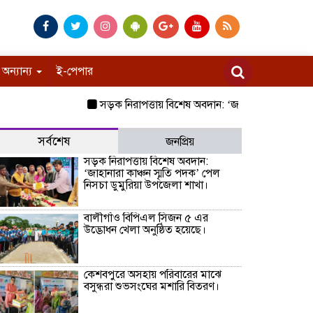
অন্যান্য
ই-পেপার
সড়ক নিরাপত্তায় বিশেষ অবদান: ‘জাহানারা কাঞ্চন স্মৃতি 
সর্বশেষ
জনপ্রিয়
সড়ক নিরাপত্তায় বিশেষ অবদান:
‘জাহানারা কাঞ্চন স্মৃতি পদক’ পেল
নিসচা ডুমুরিয়া উপজেলা শাখা।
বালীগাঁও বিপিএল সিজন ৫ এর
উদ্ভোধন খেলা অনুষ্ঠিত হয়েছে।
কেশবপুরে অসহায় পরিবারের মাঝে
বসুন্ধরা শুভসংঘের মশারি বিতরণ।