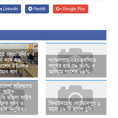
Linkedin
Reddit
Google Plus
তে জনপ্রতিনিধি ও
ের সঙ্গে মত
শ্যামনগরে এইচএসসিতে
করলেন ইউএনও
পাশের হার ৩৯.৭০% ও
াহান খান ।
আলিমে পাশের ৬৯%।
পজেলা পরিষদের
ন, ভাইস-
ান ও মহিলা ভাইস
ানদের বরণ ও
ঝিনাইদহের৷কোটচাদপুর ১
ষ্ঠান অনুষ্ঠিত।
মাসে ১৬ টি ছাগল চুরি