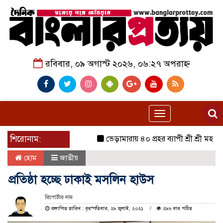
রবিবার, ০৯ অগাস্ট ২০২৬, ০৬:২৭ অপরাহ্ন
Toggle
navigation
শিরোনাম:
ভেড়ামারায় ৪০ প্রহর ব্যাপী শ্রী শ্রী মহানামযজ্ঞা
হোম
জাতীয়
প্রতিষ্ঠা হচ্ছে ঢাকাই মসলিন হাউস
রিপোর্টার নাম
প্রকাশিত তারিখ : বৃহস্পতিবার, ২৯ জুলাই, ২০২১
২৯৬ বার পঠিত