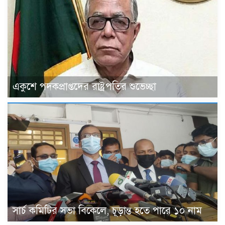
একুশে পদকপ্রাপ্তদের রাষ্ট্রপতির শুভেচ্ছা
সার্চ কমিটির সভা বিকেলে, চূড়ান্ত হতে পারে ১০ নাম