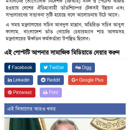
মসলিনের ভৌগোলিক নির্দেশক (জিআই) সনদ ও পেটেন্ট অর্জিত
হওয়ায় দেশের ঐতিহ্যবাহী তাঁতশিল্পের টেকসই উন্নয়ন এবং
সম্প্রসারণের সম্ভাবনা সৃষ্টি হয়েছে বলে আলোচনায় উঠে আসে।
এ সময় মন্ত্রণালয়ের সচিব আবদুল মান্নান, অতিরিক্ত সচিব আবুল
কালাম, বাংলাদেশ তাঁত বোর্ডের চেয়ারম্যান শাহ আলমসহ
মন্ত্রণালয়ের ঊর্ধ্বতন কর্মকর্তারা উপস্থিত ছিলেন।
এই পোস্টটি আপনার সামাজিক মিডিয়াতে সেয়ার করুন
Facebook
Twitter
Digg
Linkedin
Reddit
Google Plus
Pinterest
Print
এই বিভাগের আরও খবর