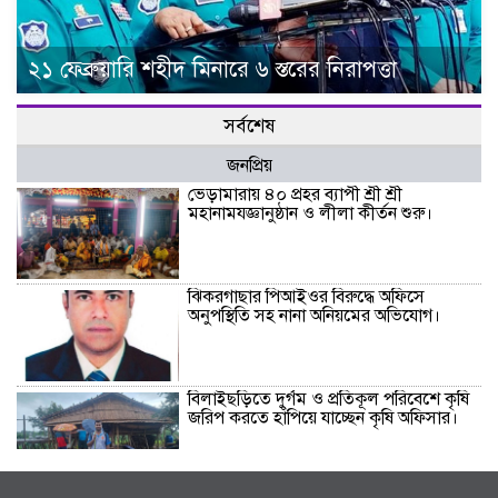
২১ ফেব্রুয়ারি শহীদ মিনারে ৬ স্তরের নিরাপত্তা
সর্বশেষ
জনপ্রিয়
ভেড়ামারায় ৪০ প্রহর ব্যাপী শ্রী শ্রী
মহানামযজ্ঞানুষ্ঠান ও লীলা কীর্তন শুরু।
ঝিকরগাছার পিআইওর বিরুদ্ধে অফিসে
অনুপস্থিতি সহ নানা অনিয়মের অভিযোগ।
বিলাইছড়িতে দুর্গম ও প্রতিকূল পরিবেশে কৃষি
জরিপ করতে হাঁপিয়ে যাচ্ছেন কৃষি অফিসার।