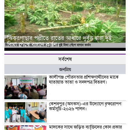
ঝিকরগাছার পল্লীতে রাতের আধারে দুর্বৃত্ত দ্বারা দুই
বিঘা পেঁপে বাগান কর্তন।
সর্বশেষ
জনপ্রিয়
কালীগঞ্জ পৌরসভার প্রশিক্ষণার্থীদের মাঝে
যাতায়াত ভাতা ও সনদপত্র বিতরণ।
কেশবপুর (অসকস)-এর উদ্যোগে বৃক্ষরোপণ
কর্মসূচি-২০২৬ পালন।
মাদকের সাথে জড়িত ব্যাক্তিদের কোন প্রকার