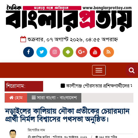
শুক্রবার, ০৭ অগাস্ট ২০২৬, ০৪:৫৫ অপরাহ্ন
Toggle
navigation
শিরোনাম:
কালীগঞ্জ পৌরসভার প্রশিক্ষণার্থীদের মাঝে য
হোম
সারা বাংলা - বাংলাদেশ
নড়াইলের কালিয়ায় নৌকা প্রতীকের চেয়ারম্যান
প্রার্থী নির্মল বিশ্বাসের পথসভা অনুষ্ঠিত।
রিপোর্টার নাম
প্রকাশিত তারিখ : শনিবার, ৩০ অক্টোবর, ২০২১
১৯২ বার পঠিত