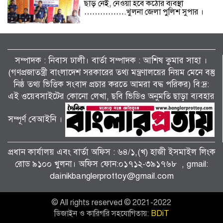
ছাড় নেই, নেওয়া হবে কঠোর ব্যবস্থা
…………….খুলনা জেলা পুলিশ সুপার ।
বিলাইছড়িতে বন্যাদুর্গতদের পাশে ব্র্যাক।
সম্পাদক : নিবাস ঢালী। বার্তা সম্পাদক : আশিষ কুমাৱ সাহা ।
(গণপ্রজাতন্ত্রী বাংলাদেশ সরকারের তথ্য মন্ত্রণালয়ের নিয়ম মেনে বস্তু
নিষ্ঠ তথ্য ভিত্তিক সংবাদ প্রচার করতে আমরা বদ্ধ পরিকর) বি:দ্র:
জুলাই গণঅভ্যুত্থানের দ্বিতীয় বর্ষপূর্তি উপলক্ষে
শ্যামনগরে জামায়াতের গণমিছিল ও বিক্ষোভ
এই ওয়েবসাইটের কোনো লেখা, ছবি ভিডিও অনুমতি ছাড়া ব্যবহার
সমাবেশ।
সম্পূর্ণ বেআইনি ।
পাটকেলঘাটায় বিশেষ অভিযানে ৪ পিস
ইয়াবাসহ মাদক মামলার আসামি গ্রেপ্তার।
প্রধান কার্যালয় এবং বার্তা অফিস : ৬৪/১,(খ) হাজী ইসমাইল লিংক
রোড ৯১০০ খুলনা। অফিস ফোন:০১৭১২-৩৯১৭৬৮ , gmail:
dainikbanglerprottoy@gmail.com
তালায় জামায়াতের বিশাল গণমিছিল, ‘জুলাই
সনদ’ দ্রুত বাস্তবায়নের দাবি।
© All rights reserved © 2021-2022
ডিজাইন ও কারিগরি সহযোগিতায়:
BDiT