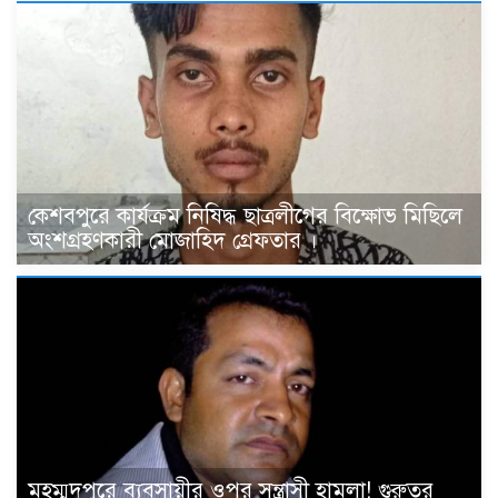
কেশবপুরে কার্যক্রম নিষিদ্ধ ছাত্রলীগের বিক্ষোভ মিছিলে
অংশগ্রহণকারী মোজাহিদ গ্রেফতার ।
মহম্মদপুরে ব্যবসায়ীর ওপর সন্ত্রাসী হামলা! গুরুতর