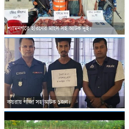
শ্যামনগরে হরিণের মাংস সহ আটক দুই।
কয়রায় গাঁজা সহ আটক ১জন।