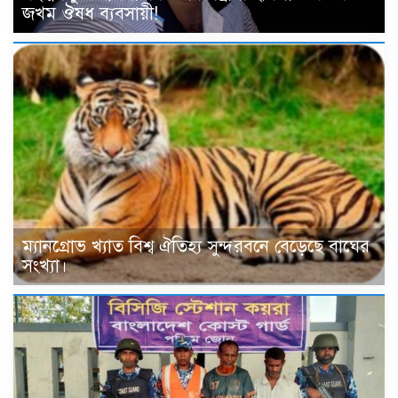
জখম ঔষধ ব্যবসায়ী!
ম্যানগ্রোভ খ্যাত বিশ্ব ঐতিহ্য সুন্দরবনে বেড়েছে বাঘের
সংখ্যা।