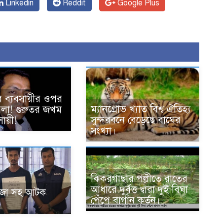
Linkedin
Reddit
Google Plus
ে ব্যবসায়ীর ওপর
ম্যানগ্রোভ খ্যাত বিশ্ব ঐতিহ্য
হামলা! গুরুতর জখম
সুন্দরবনে বেড়েছে বাঘের
ায়ী!
সংখ্যা।
ঝিকরগাছার পল্লীতে রাতের
আধারে দুর্বৃত্ত দ্বারা দুই বিঘা
ঁজা সহ আটক
পেঁপে বাগান কর্তন।