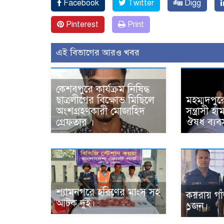
Facebook
Twitter
Digg
Pinterest
Print
এই বিভাগের আরও খবর
কেশবপুরে কার্যক্রম নিষিদ্ধ
ছাত্রলীগের বিক্ষোভ মিছিলে
মহম্মদপুর
অংশগ্রহণকারী মোজাহিদ
সন্ত্রাসী 
গ্রেফতার ।
ঔষধ ব্যবস
শ্যামনগরে হরিণের মাংস সহ
কয়রায় গা
আটক দুই।
১জন।