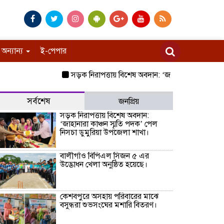
অন্যান্য
ই-পেপার
সড়ক নিরাপত্তায় বিশেষ অবদান: ‘জাহানারা কাঞ্চন স্মৃতি
সর্বশেষ
জনপ্রিয়
সড়ক নিরাপত্তায় বিশেষ অবদান:
‘জাহানারা কাঞ্চন স্মৃতি পদক’ পেল
নিসচা ডুমুরিয়া উপজেলা শাখা।
বালীগাঁও বিপিএল সিজন ৫ এর
উদ্ভোধন খেলা অনুষ্ঠিত হয়েছে।
কেশবপুরে অসহায় পরিবারের মাঝে
বসুন্ধরা শুভসংঘের মশারি বিতরণ।