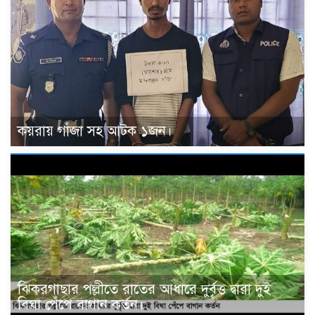
কয়রায় গাঁজা সহ আটক ১জন।
ঝিকরগাছার পল্লীতে রাতের আধারে দুর্বৃত্ত দ্বারা দুই
বিঘা পেঁপে বাগান কর্তন।