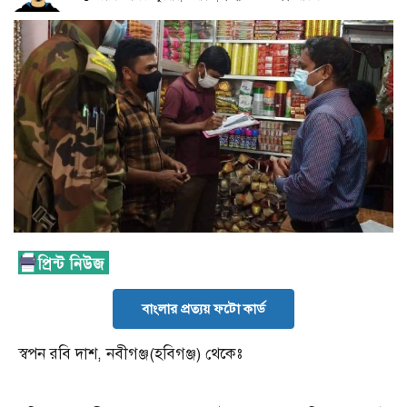
বাংলার প্রত্যয় ফটো কার্ড
স্বপন রবি দাশ, নবীগঞ্জ(হবিগঞ্জ) থেকেঃ