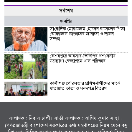
সর্বশেষ
জনপ্রিয়
সাংবাদিক মোয়াজ্জেম হোসেন রাসেলের পিতা
তোফাজ্জল ডাক্তারের জানাজা ও দাফন
সম্পন্ন।
কেশবপুরে আনসার-ভিডিপির প্রশংসনীয়
উদ্যোগঃ স্বেচ্ছাশ্রমে খাল পরিষ্কার।
কালীগঞ্জ পৌরসভার প্রশিক্ষণার্থীদের মাঝে
যাতায়াত ভাতা ও সনদপত্র বিতরণ।
কেশবপুর (অসকস)-এর উদ্যোগে বৃক্ষরোপণ
কর্মসূচি-২০২৬ পালন।
সম্পাদক : নিবাস ঢালী। বার্তা সম্পাদক : আশিষ কুমাৱ সাহা ।
(গণপ্রজাতন্ত্রী বাংলাদেশ সরকারের তথ্য মন্ত্রণালয়ের নিয়ম মেনে বস্তু