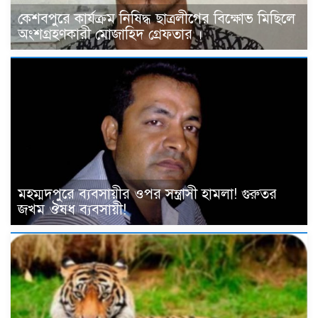
কেশবপুরে কার্যক্রম নিষিদ্ধ ছাত্রলীগের বিক্ষোভ মিছিলে
অংশগ্রহণকারী মোজাহিদ গ্রেফতার ।
মহম্মদপুরে ব্যবসায়ীর ওপর সন্ত্রাসী হামলা! গুরুতর
জখম ঔষধ ব্যবসায়ী!