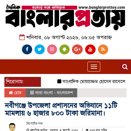
শনিবার, ০৮ অগাস্ট ২০২৬, ০৬:০৫ অপরাহ্ন
Toggle
navigation
শিরোনাম:
সাংবাদিক মোয়াজ্জেম হোসেন রাসেলের পিতা তো
হোম
সারা বাংলা - বাংলাদেশ
নবীগঞ্জে উপজেলা প্রশাসনের অভিযানে ১১টি
মামলায় ৬ হাজার ৮০০ টাকা জরিমানা।
রিপোর্টার নাম
প্রকাশিত তারিখ : বুধবার, ৪ আগস্ট, ২০২১
২২৩ বার পঠিত