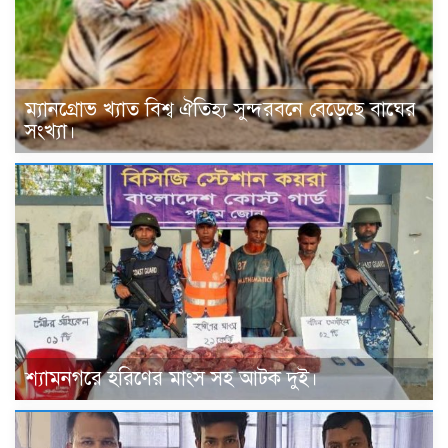
ম্যানগ্রোভ খ্যাত বিশ্ব ঐতিহ্য সুন্দরবনে বেড়েছে বাঘের
সংখ্যা।
শ্যামনগরে হরিণের মাংস সহ আটক দুই।