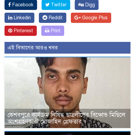
Facebook
Twitter
Digg
Linkedin
Reddit
Google Plus
Pinterest
Print
এই বিভাগের আরও খবর
কেশবপুরে কার্যক্রম নিষিদ্ধ ছাত্রলীগের বিক্ষোভ মিছিলে
অংশগ্রহণকারী মোজাহিদ গ্রেফতার ।