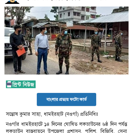
বাংলার প্রত্যয় ফটো কার্ড
সন্তোষ কুমার সাহা, ধামইরহাট (নওগাঁ) প্রতিনিধিঃ
নওগাঁর ধামইরহাটে ১৪ দিনের ঘোষিত লকডাউনের ৬ষ্ঠ দিন পর্যন্ত
লকডাউন বাস্তবায়নে উপজেলা প্রশাসন, পুলিশ, বিজিবি, সেনা