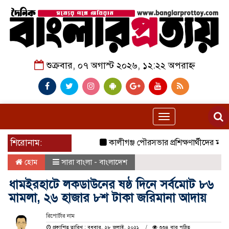
শুক্রবার, ০৭ অগাস্ট ২০২৬, ১২:২২ অপরাহ্ন
Toggle
navigation
শিরোনাম:
কালীগঞ্জ পৌরসভার প্রশিক্ষণার্থীদের মাঝে য
হোম
সারা বাংলা - বাংলাদেশ
ধামইরহাটে লকডাউনের ষষ্ঠ দিনে সর্বমোট ৮৬
মামলা, ২৬ হাজার ৮শ টাকা জরিমানা আদায়
রিপোর্টার নাম
প্রকাশিত তারিখ : বুধবার, ২৮ জুলাই, ২০২১
৩৩৪ বার পঠিত