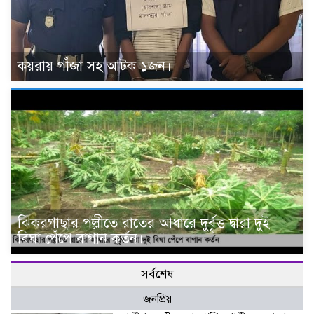
কয়রায় গাঁজা সহ আটক ১জন।
ঝিকরগাছার পল্লীতে রাতের আধারে দুর্বৃত্ত দ্বারা দুই
বিঘা পেঁপে বাগান কর্তন।
সর্বশেষ
জনপ্রিয়