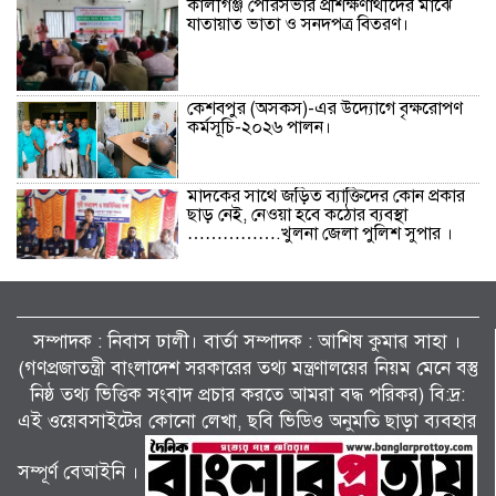
কালীগঞ্জ পৌরসভার প্রশিক্ষণার্থীদের মাঝে
যাতায়াত ভাতা ও সনদপত্র বিতরণ।
কেশবপুর (অসকস)-এর উদ্যোগে বৃক্ষরোপণ
কর্মসূচি-২০২৬ পালন।
মাদকের সাথে জড়িত ব্যাক্তিদের কোন প্রকার
ছাড় নেই, নেওয়া হবে কঠোর ব্যবস্থা
…………….খুলনা জেলা পুলিশ সুপার ।
বিলাইছড়িতে বন্যাদুর্গতদের পাশে ব্র্যাক।
সম্পাদক : নিবাস ঢালী। বার্তা সম্পাদক : আশিষ কুমাৱ সাহা ।
(গণপ্রজাতন্ত্রী বাংলাদেশ সরকারের তথ্য মন্ত্রণালয়ের নিয়ম মেনে বস্তু
নিষ্ঠ তথ্য ভিত্তিক সংবাদ প্রচার করতে আমরা বদ্ধ পরিকর) বি:দ্র:
জুলাই গণঅভ্যুত্থানের দ্বিতীয় বর্ষপূর্তি উপলক্ষে
শ্যামনগরে জামায়াতের গণমিছিল ও বিক্ষোভ
এই ওয়েবসাইটের কোনো লেখা, ছবি ভিডিও অনুমতি ছাড়া ব্যবহার
সমাবেশ।
সম্পূর্ণ বেআইনি ।