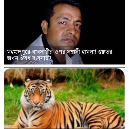
মহম্মদপুরে ব্যবসায়ীর ওপর সন্ত্রাসী হামলা! গুরুতর
জখম ঔষধ ব্যবসায়ী!