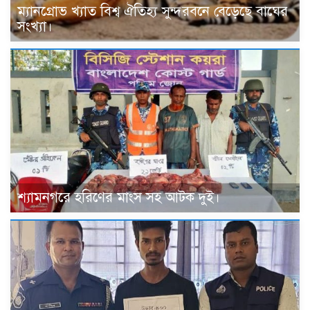
ম্যানগ্রোভ খ্যাত বিশ্ব ঐতিহ্য সুন্দরবনে বেড়েছে বাঘের
সংখ্যা।
শ্যামনগরে হরিণের মাংস সহ আটক দুই।