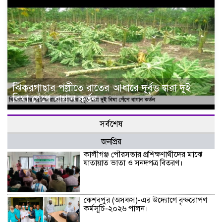
ঝিকরগাছার পল্লীতে রাতের আধারে দুর্বৃত্ত দ্বারা দুই
বিঘা পেঁপে বাগান কর্তন।
সর্বশেষ
জনপ্রিয়
কালীগঞ্জ পৌরসভার প্রশিক্ষণার্থীদের মাঝে
যাতায়াত ভাতা ও সনদপত্র বিতরণ।
কেশবপুর (অসকস)-এর উদ্যোগে বৃক্ষরোপণ
কর্মসূচি-২০২৬ পালন।