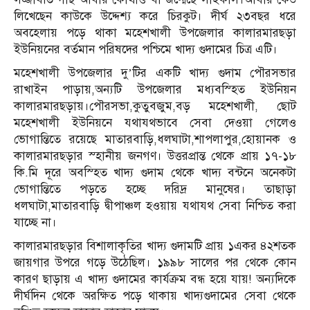
লিখেছেন কাউকে উদ্দেশ্য করে চিরকুট। দীর্ঘ ২৩বছর ধরে
অবহেলায় পড়ে থাকা মহেশখালী উপজেলার কালারমারছড়া
ইউনিয়নের বর্তমান পরিষদের পশ্চিমে খাদ্য গুদামের চিত্র এটি।
মহেশখালী উপজেলার দু’টির একটি খাদ্য গুদাম পৌরসভার
রাখাইন পাড়ায়,অন্যটি উপজেলার মধ্যবস্হিত ইউনিয়ন
কালারমারছড়ায়।পৌরসভা,কুতুবজুম,বড় মহেশখালী, ছোট
মহেশখালী ইউনিয়নে যথাযথভাবে সেবা দেওয়া গেলেও
ভোগান্তিতে রয়েছে মাতারবাড়ি,ধলঘাটা,শাপলাপুর,হোয়ানক ও
কালারমারছড়ার স্হানীয় জনগণ। উত্তরপ্রান্ত থেকে প্রায় ১৭-১৮
কি.মি দূরে অবস্হিত খাদ্য গুদাম থেকে খাদ্য বন্টনে অনেকটা
ভোগান্তিতে পড়তে হচ্ছে দরিদ্র মানুষের। তাছাড়া
ধলঘাটা,মাতারবাড়ি দ্বীপাঞ্চল হওয়ায় যথাযথ সেবা নিশ্চিত করা
যাচ্ছে না।
কালারমারছড়ার বিশালাকৃতির খাদ্য গুদামটি প্রায় ১একর ৪২শতক
জায়গার উপরে গড়ে উঠেছিল। ১৯৯৮ সালের পর থেকে কোন
কারণ ছাড়ায় এ খাদ্য গুদামের কার্যক্রম বন্ধ হয়ে যায়! অন্যদিকে
দীর্ঘদিন থেকে অরক্ষিত পড়ে থাকায় খাদ্যগুদামের সেবা থেকে