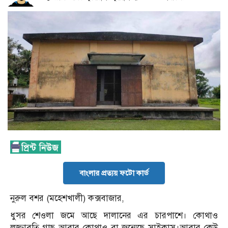
বাংলার প্রত্যয় ফটো কার্ড
নুরুল বশর (মহেশখালী) কক্সবাজার,
ধুসর শেওলা জমে আছে দালানের এর চারপাশে। কোথাও
লজ্জাবতি গাছ আবার কোথাও বা জন্মেছে সাইকাস।আবার কেউ