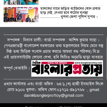
মাদকের সাথে জড়িত ব্যাক্তিদের কোন প্রকার
ছাড় নেই, নেওয়া হবে কঠোর ব্যবস্থা
…………….খুলনা জেলা পুলিশ সুপার ।
বিলাইছড়িতে বন্যাদুর্গতদের পাশে ব্র্যাক।
সম্পাদক : নিবাস ঢালী। বার্তা সম্পাদক : আশিষ কুমাৱ সাহা ।
(গণপ্রজাতন্ত্রী বাংলাদেশ সরকারের তথ্য মন্ত্রণালয়ের নিয়ম মেনে বস্তু
নিষ্ঠ তথ্য ভিত্তিক সংবাদ প্রচার করতে আমরা বদ্ধ পরিকর) বি:দ্র:
জুলাই গণঅভ্যুত্থানের দ্বিতীয় বর্ষপূর্তি উপলক্ষে
শ্যামনগরে জামায়াতের গণমিছিল ও বিক্ষোভ
এই ওয়েবসাইটের কোনো লেখা, ছবি ভিডিও অনুমতি ছাড়া ব্যবহার
সমাবেশ।
সম্পূর্ণ বেআইনি ।
পাটকেলঘাটায় বিশেষ অভিযানে ৪ পিস
ইয়াবাসহ মাদক মামলার আসামি গ্রেপ্তার।
প্রধান কার্যালয় এবং বার্তা অফিস : ৬৪/১,(খ) হাজী ইসমাইল লিংক
রোড ৯১০০ খুলনা। অফিস ফোন:০১৭১২-৩৯১৭৬৮ , gmail:
dainikbanglerprottoy@gmail.com
তালায় জামায়াতের বিশাল গণমিছিল, ‘জুলাই
সনদ’ দ্রুত বাস্তবায়নের দাবি।