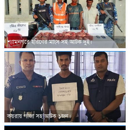
শ্যামনগরে হরিণের মাংস সহ আটক দুই।
কয়রায় গাঁজা সহ আটক ১জন।