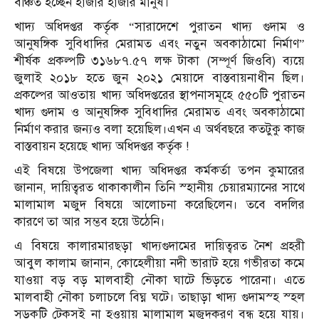
বঞ্চিত হচ্ছেন হাজার হাজার মানুষ।
খাদ্য অধিদপ্তর কর্তৃক “সারাদেশে পুরাতন খাদ্য গুদাম ও
আনুষঙ্গিক সুবিধাদির মেরামত এবং নতুন অবকাঠামো নির্মাণ”
শীর্ষক প্রকল্পটি ৩১৬৮৭.৫৭ লক্ষ টাকা (সম্পূর্ণ জিওবি) ব্যয়ে
জুলাই ২০১৮ হতে জুন ২০২১ মেয়াদে বাস্তবায়নাধীন ছিল।
প্রকল্পের আওতায় খাদ্য অধিদপ্তরের স্থাপনাসমূহে ৫৫০টি পুরাতন
খাদ্য গুদাম ও আনুষঙ্গিক সুবিধাদির মেরামত এবং অবকাঠামো
নির্মাণ করার জন্যও বলা হয়েছিল।এখন এ অর্থবছরে কতটুকু কাজ
বাস্তবায়ন হয়েছে খাদ্য অধিদপ্তর কর্তৃক !
এই বিষয়ে উপজেলা খাদ্য অধিদপ্তর কর্মকর্তা তপন কুমারের
জানান, দায়িত্বরত থাকাকালীন তিনি স্হানীয় চেয়ারম্যানের সাথে
মালামাল মজুদ বিষয়ে আলোচনা করেছিলেন। তবে বদলির
কারণে তা আর সম্ভব হয়ে উঠেনি।
এ বিষয়ে কালারমারছড়া খাদ্যগুদামের দায়িত্বরত নৈশ প্রহরী
আবুল কালাম জানান, কোহেলীয়া নদী ভারাট হয়ে গভীরতা কমে
যাওয়া বড় বড় মালবাহী নৌকা ঘাটে ভিড়তে পারেনা। এতে
মালবাহী নৌকা চলাচলে বিঘ্ন ঘটে। তাছাড়া খাদ্য গুদামস্হ স্হল
সড়কটি টেকসই না হওয়ায় মালামাল মজুদকরণ বন্ধ হয়ে যায়।