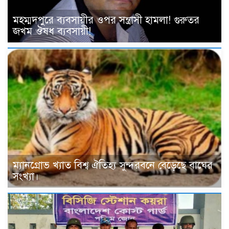
মহম্মদপুরে ব্যবসায়ীর ওপর সন্ত্রাসী হামলা! গুরুতর
জখম ঔষধ ব্যবসায়ী!
ম্যানগ্রোভ খ্যাত বিশ্ব ঐতিহ্য সুন্দরবনে বেড়েছে বাঘের
সংখ্যা।