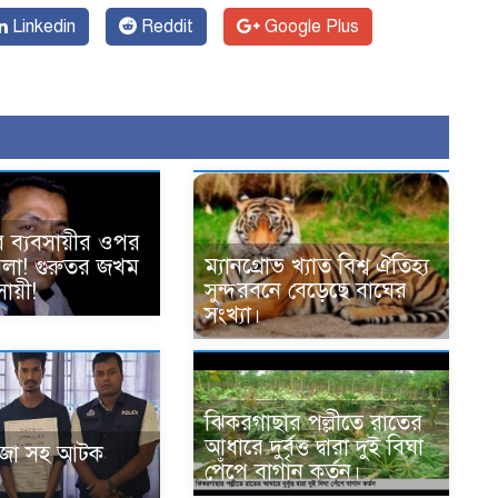
Linkedin
Reddit
Google Plus
ে ব্যবসায়ীর ওপর
ম্যানগ্রোভ খ্যাত বিশ্ব ঐতিহ্য
হামলা! গুরুতর জখম
সুন্দরবনে বেড়েছে বাঘের
ায়ী!
সংখ্যা।
ঝিকরগাছার পল্লীতে রাতের
আধারে দুর্বৃত্ত দ্বারা দুই বিঘা
ঁজা সহ আটক
পেঁপে বাগান কর্তন।