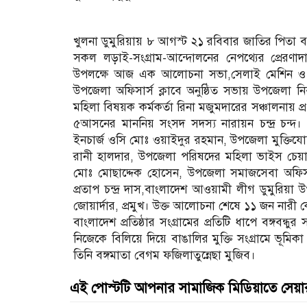
খুলনা ডুমুরিয়ায়‌ ৮ আগস্ট ২১ রবিবার জাতির পিতা বঙ
সকল লড়াই-সংগ্রাম-আন্দোলনের নেপথ্যের প্রেরণাদাত
উপলক্ষে আজ এক আলোচনা সভা,সেলাই মেশিন ও আর
উপজেলা অফিসার্স ক্লাবে অনুষ্ঠিত সভায় উপজেলা 
মহিলা বিষয়ক কর্মকর্তা রিনা মজুমদারের সঞ্চালনায় প
৫আসনের মাননিয় সংসদ সদস্য নারায়ন চন্দ্র চন্দ। 
ইনচার্জ ওসি মোঃ ওয়াইদুর রহমান, উপজেলা মুক্তিযো
রানী হালদার, উপজেলা পরিষদের মহিলা ভাইস চেয়া
মোঃ মোছাদ্দেক হোসেন, উপজেলা সমাজসেবা অফিসার 
প্রতাপ চন্দ্র দাস,বাংলাদেশ আওয়ামী লীগ ডুমুরিয়
জোয়ার্দার, প্রমুখ। উক্ত আলোচনা শেষে ১১ জন নারী
বাংলাদেশ প্রতিষ্ঠার সংগ্রামের প্রতিটি ধাপে বঙ্গবন
নিজেকে বিলিয়ে দিয়ে বাঙালির মুক্তি সংগ্রামে ভূম
তিনি বঙ্গমাতা বেগম ফজিলাতুন্নেছা মুজিব।
এই পোস্টটি আপনার সামাজিক মিডিয়াতে সেয়া