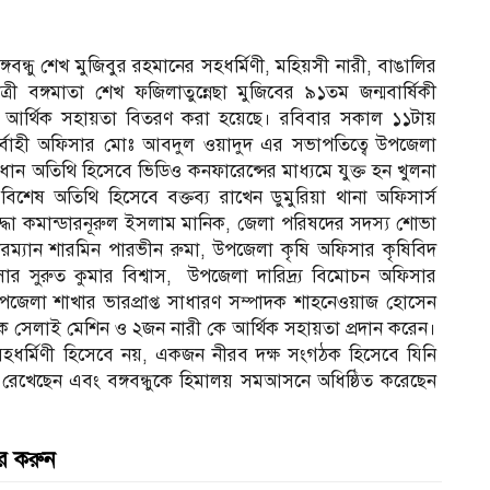
্গবন্ধু শেখ মুজিবুর রহমানের সহধর্মিণী, মহিয়সী নারী, বাঙালির
্রী বঙ্গমাতা শেখ ফজিলাতুন্নেছা মুজিবের ৯১তম জন্মবার্ষিকী
্থিক সহায়তা বিতরণ করা হয়েছে। রবিবার সকাল ১১টায়
নির্বাহী অফিসার মোঃ আবদুল ওয়াদুদ এর সভাপতিত্বে উপজেলা
্রধান অতিথি হিসেবে ভিডিও কনফারেন্সের মাধ্যমে যুক্ত হন খুলনা
বিশেষ অতিথি হিসেবে বক্তব্য রাখেন ডুমুরিয়া থানা অফিসার্স
দ্ধা কমান্ডারনূরুল ইসলাম মানিক, জেলা পরিষদের সদস্য শোভা
রম্যান শারমিন পারভীন রুমা, উপজেলা কৃষি অফিসার কৃষিবিদ
সুরুত কুমার বিশ্বাস, ‌ উপজেলা দারিদ্র্য বিমোচন অফিসার
া উপজেলা শাখার ভারপ্রাপ্ত সাধারণ সম্পাদক শাহনেওয়াজ হোসেন
 কে সেলাই মেশিন ও ২জন নারী কে আর্থিক সহায়তা প্রদান করেন।
্ধুর সহধর্মিণী হিসেবে নয়, একজন নীরব দক্ষ সংগঠক হিসেবে যিনি
িকা রেখেছেন এবং বঙ্গবন্ধুকে হিমালয় সমআসনে অধিষ্ঠিত করেছেন
র করুন