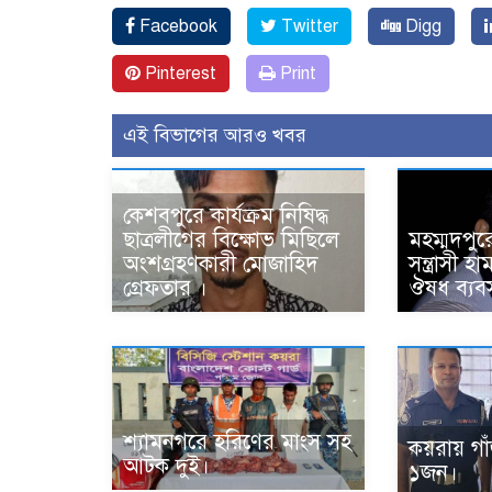
Facebook
Twitter
Digg
Pinterest
Print
এই বিভাগের আরও খবর
কেশবপুরে কার্যক্রম নিষিদ্ধ
ছাত্রলীগের বিক্ষোভ মিছিলে
মহম্মদপুর
অংশগ্রহণকারী মোজাহিদ
সন্ত্রাসী 
গ্রেফতার ।
ঔষধ ব্যবস
শ্যামনগরে হরিণের মাংস সহ
কয়রায় গা
আটক দুই।
১জন।