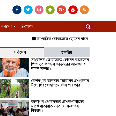
অন্যান্য
ই-পেপার
সাংবাদিক মোয়াজ্জেম হোসেন রাসেলের পিতা তোফাজ্জল ডাক্
সর্বশেষ
জনপ্রিয়
সাংবাদিক মোয়াজ্জেম হোসেন রাসেলের
পিতা তোফাজ্জল ডাক্তারের জানাজা ও
দাফন সম্পন্ন।
কেশবপুরে আনসার-ভিডিপির প্রশংসনীয়
উদ্যোগঃ স্বেচ্ছাশ্রমে খাল পরিষ্কার।
কালীগঞ্জ পৌরসভার প্রশিক্ষণার্থীদের
মাঝে যাতায়াত ভাতা ও সনদপত্র
বিতরণ।