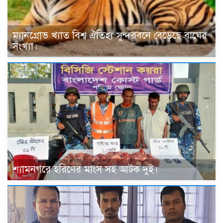
ম্যানগ্রোভ খ্যাত বিশ্ব ঐতিহ্য সুন্দরবনে বেড়েছে বাঘের
সংখ্যা।
শ্যামনগরে হরিণের মাংস সহ আটক দুই।