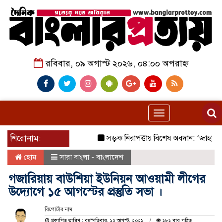
রবিবার, ০৯ অগাস্ট ২০২৬, ০৪:০০ অপরাহ্ন
Toggle
navigation
শিরোনাম:
সড়ক নিরাপত্তায় বিশেষ অবদান: ‘জাহানারা কা
হোম
সারা বাংলা - বাংলাদেশ
গজারিয়ায় বাউশিয়া ইউনিয়ন আওয়ামী লীগের
উদ্যোগে ১৫ আগস্টের প্রস্তুতি সভা ।
রিপোর্টার নাম
প্রকাশিত তারিখ : বৃহস্পতিবার, ১২ আগস্ট, ২০২১
১৮১ বার পঠিত