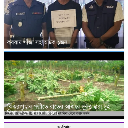
কয়রায় গাঁজা সহ আটক ১জন।
ঝিকরগাছার পল্লীতে রাতের আধারে দুর্বৃত্ত দ্বারা দুই
বিঘা পেঁপে বাগান কর্তন।
সর্বশেষ