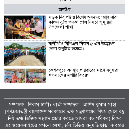
জনপ্রিয়
সড়ক নিরাপত্তায় বিশেষ অবদান: ‘জাহানারা
কাঞ্চন স্মৃতি পদক’ পেল নিসচা ডুমুরিয়া
উপজেলা শাখা।
বালীগাঁও বিপিএল সিজন ৫ এর উদ্ভোধন
খেলা অনুষ্ঠিত হয়েছে।
কেশবপুরে অসহায় পরিবারের মাঝে বসুন্ধরা
শুভসংঘের মশারি বিতরণ।
কেশবপুরে কৃষকের ধানের চারা রোপণ করে
দিলেন আনসার-ভিডিপির সদস্যরা।
সম্পাদক : নিবাস ঢালী। বার্তা সম্পাদক : আশিষ কুমাৱ সাহা ।
(গণপ্রজাতন্ত্রী বাংলাদেশ সরকারের তথ্য মন্ত্রণালয়ের নিয়ম মেনে বস্তু
সাংবাদিক মোয়াজ্জেম হোসেন রাসেলের পিতা
নিষ্ঠ তথ্য ভিত্তিক সংবাদ প্রচার করতে আমরা বদ্ধ পরিকর) বি:দ্র:
তোফাজ্জল ডাক্তারের জানাজা ও দাফন
এই ওয়েবসাইটের কোনো লেখা, ছবি ভিডিও অনুমতি ছাড়া ব্যবহার
সম্পন্ন।