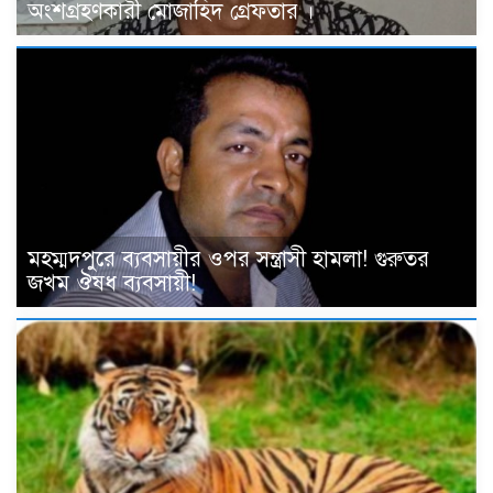
অংশগ্রহণকারী মোজাহিদ গ্রেফতার ।
মহম্মদপুরে ব্যবসায়ীর ওপর সন্ত্রাসী হামলা! গুরুতর
জখম ঔষধ ব্যবসায়ী!