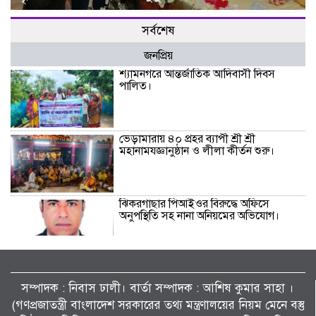
সর্বশেষ
জনপ্রিয়
শ্যামনগরে আন্তর্জাতিক আদিবাসী দিবস
পালিত।
ভেড়ামারায় ৪০ প্রহর ব্যাপী শ্রী শ্রী
মহানামযজ্ঞানুষ্ঠান ও লীলা কীর্তন শুরু।
ঝিকরগাছার পিআইওর বিরুদ্ধে অফিসে
অনুপস্থিতি সহ নানা অনিয়মের অভিযোগ।
বিলাইছড়িতে দুর্গম ও প্রতিকূল পরিবেশে কৃষি
জরিপ করতে হাঁপিয়ে যাচ্ছেন কৃষি অফিসার।
সম্পাদক : নিবাস ঢালী। বার্তা সম্পাদক : আশিষ কুমাৱ সাহা ।
(গণপ্রজাতন্ত্রী বাংলাদেশ সরকারের তথ্য মন্ত্রণালয়ের নিয়ম মেনে বস্তু