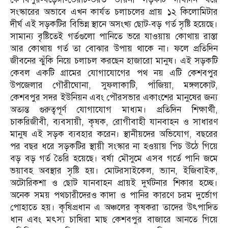
সংস্কারের অভাবে এখন কার্যত চলাচলের প্রায় ১২ কিলোমিটার
দীর্ঘ এই সড়কটির বিভিন্ন স্থানে অসংখ্য ছোট-বড় গর্ত সৃষ্টি হয়েছে।
সামান্য বৃষ্টিতেই গর্তগুলো পানিতে ভরে যাওয়ায় কোথায় রাস্তা
আর কোথায় গর্ত তা বোঝার উপায় থাকে না। ফলে প্রতিদিন
জীবনের ঝুঁকি নিয়ে চলাচল করছেন হাজারো মানুষ। এই সড়কটি
কেবল একটি গ্রামের যোগাযোগের পথ নয় এটি কেশবপুর
উপজেলার গৌরীঘোনা, সুফলাকাটি, পাঁজিয়া, মঙ্গলকোট,
কেশবপুর সদর ইউনিয়ন এবং পৌরসভার একাংশের মানুষের জন্য
অত্যন্ত গুরুত্বপূর্ণ যোগাযোগ মাধ্যম। প্রতিদিন শিক্ষার্থী,
চাকরিজীবী, ব্যবসায়ী, কৃষক, রোগীবাহী যানবাহন ও সাধারণ
মানুষ এই সড়ক ব্যবহার করেন। স্থানীয়দের অভিযোগ, বছরের
পর বছর ধরে সড়কটির স্থায়ী সংস্কার না হওয়ায় পিচ উঠে গিয়ে
বড় বড় গর্ত তৈরি হয়েছে। বর্ষা মৌসুমে এসব গর্তে পানি জমে
ভয়াবহ অবস্থার সৃষ্টি হয়। মোটরসাইকেল, ভ্যান, ইজিবাইক,
অটোরিকশা ও ছোট যানবাহন প্রায়ই দুর্ঘটনার শিকার হচ্ছে।
অনেক সময় পথচারীদেরও কাদা ও পানির কারণে চরম দুর্ভোগ
পোহাতে হয়। কৃষিপ্রধান এ অঞ্চলের কৃষকরা তাদের উৎপাদিত
ধান এবং মৎস্য চাষিরা মাছ কেশবপুর বাজারে আনতে গিয়ে