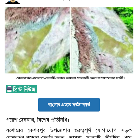
বাংলার প্রত্যয় ফটো কার্ড
পরেশ দেবনাথ, বিশেষ প্রতিনিধি।
যশোরের কেশবপুর উপজেলার গুরুত্বপূর্ণ যোগাযোগ সড়ক
কেশবপুর-বড়েঙ্গা-ভেরচি-ভরত ভায়না সড়কটি দীর্ঘদিন ধরে