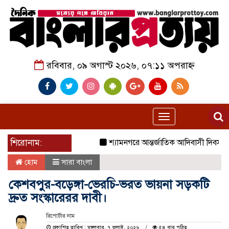
রবিবার, ০৯ অগাস্ট ২০২৬, ০৭:১১ অপরাহ্ন
Toggle
navigation
শিরোনাম:
শ্যামনগরে আন্তর্জাতিক আদিবাসী দিবস পালিত
হোম
সারা বাংলা
কেশবপুর-বড়েঙ্গা-ভেরচি-ভরত ভায়না সড়কটি
দ্রুত সংস্কারেরর দাবী।
রিপোর্টার নাম
প্রকাশিত তারিখ : মঙ্গলবার, ৭ জুলাই, ২০২৬
৫৪ বার পঠিত