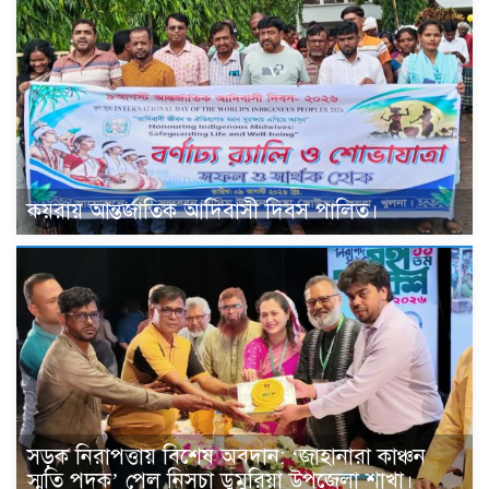
কয়রায় আন্তর্জাতিক আদিবাসী দিবস পালিত।
সড়ক নিরাপত্তায় বিশেষ অবদান: ‘জাহানারা কাঞ্চন
স্মৃতি পদক’ পেল নিসচা ডুমুরিয়া উপজেলা শাখা।