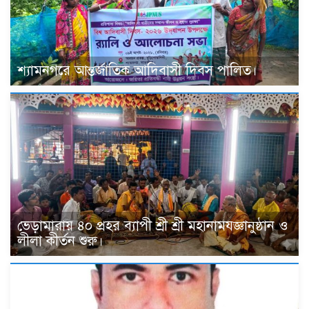
শ্যামনগরে আন্তর্জাতিক আদিবাসী দিবস পালিত।
ভেড়ামারায় ৪০ প্রহর ব্যাপী শ্রী শ্রী মহানামযজ্ঞানুষ্ঠান ও
লীলা কীর্তন শুরু।