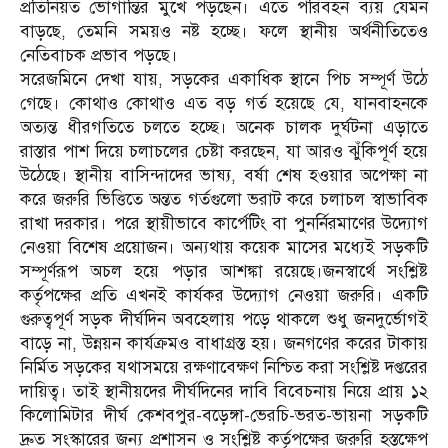
প্রতিনিয়ত ভোগান্তির মুখে পড়ছেন। এতে পরিবহন ব্যয় যেমন
বাড়ছে, তেমনি সময়ও নষ্ট হচ্ছে। ফলে স্থানীয় অর্থনীতিতেও
নেতিবাচক প্রভাব পড়ছে।
সরেজমিনে দেখা যায়, সড়কের একাধিক স্থানে পিচ সম্পূর্ণ উঠে
গেছে। কোথাও কোথাও এত বড় গর্ত হয়েছে যে, যানবাহনকে
অত্যন্ত ধীরগতিতে চলতে হচ্ছে। অনেক চালক দুর্ঘটনা এড়াতে
রাস্তার পাশ দিয়ে চলাচলের চেষ্টা করছেন, যা আরও ঝুঁকিপূর্ণ হয়ে
উঠেছে। স্থানীয় বাসিন্দাদের ভাষ্য, বর্ষা শেষ হওয়ার অপেক্ষা না
করে জরুরি ভিত্তিতে অন্তত গর্তগুলো ভরাট করে চলাচল স্বাভাবিক
রাখা দরকার। পরে স্থায়ীভাবে কার্পেটিং বা পুনর্নিরমাণের উদ্যোগ
নেওয়া বিশেষ প্রয়োজন। অন্যথায় কয়েক মাসের মধ্যেই সড়কটি
সম্পূর্ণরূপ অচল হয়ে পড়ার আশঙ্কা রয়েছে।জনস্বার্থে সংশ্লিষ্ট
কর্তৃপক্ষের প্রতি এখনই কার্যকর উদ্যোগ নেওয়া জরুরি। একটি
গুরুত্বপূর্ণ সড়ক দীর্ঘদিন অবহেলায় পড়ে থাকলে শুধু জনদুর্ভোগই
বাড়ে না, উন্নয়ন কার্যক্রমও বাধাগ্রস্ত হয়। জনগণের করের টাকায়
নির্মিত সড়কের যথাসময়ে রক্ষণাবেক্ষণ নিশ্চিত করা সংশ্লিষ্ট দপ্তরের
দায়িত্ব। তাই স্থানীয়দের দীর্ঘদিনের দাবি বিবেচনায় নিয়ে প্রায় ১২
কিলোমিটার দীর্ঘ কেশবপুর-বড়েঙ্গা-ভেরচি-ভরত-ভায়না সড়কটি
দ্রুত সংস্কারের জন্য প্রশাসন ও সংশ্লিষ্ট কর্তৃপক্ষের জরুরি হস্তক্ষেপ