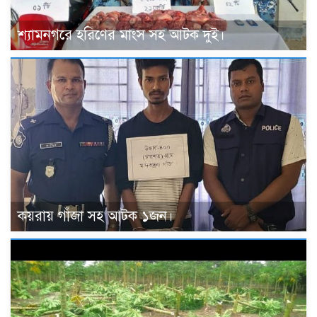
শ্যামনগরে হরিণের মাংস সহ আটক দুই।
কয়রায় গাঁজা সহ আটক ১জন।