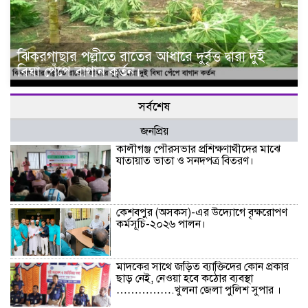
ঝিকরগাছার পল্লীতে রাতের আধারে দুর্বৃত্ত দ্বারা দুই
বিঘা পেঁপে বাগান কর্তন।
সর্বশেষ
জনপ্রিয়
কালীগঞ্জ পৌরসভার প্রশিক্ষণার্থীদের মাঝে
যাতায়াত ভাতা ও সনদপত্র বিতরণ।
কেশবপুর (অসকস)-এর উদ্যোগে বৃক্ষরোপণ
কর্মসূচি-২০২৬ পালন।
মাদকের সাথে জড়িত ব্যাক্তিদের কোন প্রকার
ছাড় নেই, নেওয়া হবে কঠোর ব্যবস্থা
…………….খুলনা জেলা পুলিশ সুপার ।