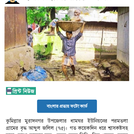
বাংলার প্রত্যয় ফটো কার্ড
কুমিল্লার মুরাদনগর উপজেলার ধামঘর ইউনিয়নের পরমতলা
গ্রামের বৃদ্ধ আব্দুল জলিল (৭৫)। গত কয়েকদিন ধরে শ্বাসকষ্টসহ