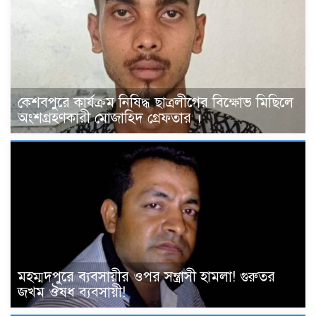
কেশবপুরে কার্যক্রম নিষিদ্ধ ছাত্রলীগের বিক্ষোভ মিছিলে
অংশগ্রহণকারী মোজাহিদ গ্রেফতার ।
মহম্মদপুরে ব্যবসায়ীর ওপর সন্ত্রাসী হামলা! গুরুতর
জখম ঔষধ ব্যবসায়ী!