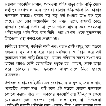
জয়নাল আবেদীন জানান, পরমতলা পশ্চিমপাড়া হাজি বাড়ি থেকে
লক্ষ্মীপুর চরখখোলা হয়ে দারোরা বাজার পর্যন্ত আগে তিন চাকার
যানবাহন চলতো। রাস্তায় বড় বড় গর্ত হওয়ায় তাও বন্ধ হয়ে
গেছে। তার চাচা কয়েকদিন ধরে অসুস্থ। হঠাৎ শ্বাসকষ্ট বেড়ে
যাওয়ায় কোনো উপায় না পেয়ে তাকে মাথায় করে পরমতলা
পশ্চিমপাড়া পর্যন্ত নিয়ে যান তিনি। পরে সেখান থেকে মুরাদনগর
উপজেলা স্বাস্থ্য কমপ্লেক্সে নেওয়া হয়।
স্থানীয়রা জানান, গর্ভবতী নারী এবং বয়স্ক কেউ অসুস্থ হয়ে পড়লে
স্বজনদের ঘুম হারাম হয়ে যায়। মসজিদের খাটিয়ায় করে এই
দুর্ভোগের রাস্তা পাড়ি দিতে হয়। যাদের পরিবারে সদস্য সংখ্যা কম
তাদের আরও বেশি ভোগান্তিতে পড়তে হয়। কারণ, লোক ভাড়া
করে চিকিৎসার জন্য স্বজনদের হাসপাতালে নিতে হয়েছে
অনেককে।
উপজেলার ধামঘর ইউনিয়নের চেয়ারম্যান আবুল হাসেম জানান,
‘রাস্তাটির বেহাল দশা। বৃষ্টি হলে এই সড়কে কোনো যানবাহন
চলাচল করতে পারে না। সকলের সহযোগিতায় ইট-সুরকি ফেলে
মেরামতের চেষ্টা করলেও কোন লাভ হচ্ছে না। উপজেলা
প্রকৌশলী রাস্তাটি পরিদর্শন করে গেছেন। কিন্তু এখনো কাজের কাজ