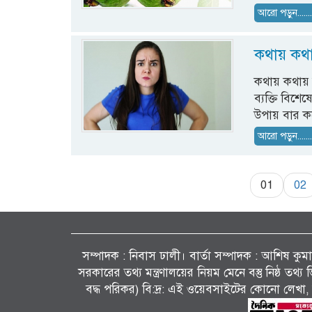
আরো পড়ুন......
কথায় কথা
কথায় কথায় 
ব্যক্তি বিশ
উপায় বার কর
আরো পড়ুন......
01
02
সম্পাদক : নিবাস ঢালী। বার্তা সম্পাদক : আশিষ কুমাৱ
সরকারের তথ্য মন্ত্রণালয়ের নিয়ম মেনে বস্তু নিষ্ঠ তথ
বদ্ধ পরিকর) বি:দ্র: এই ওয়েবসাইটের কোনো লেখা, 