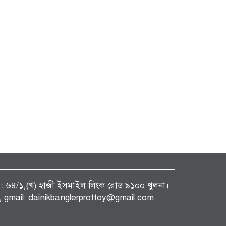
ফিস : ৬৪/১,(খ) হাজী ইসমাইল লিংক রোড ৯১০০ খুলনা।
gmail: dainikbanglerprottoy@gmail.com