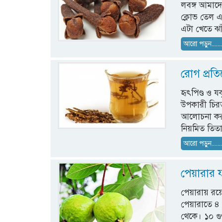
লবঙ্গ আমাদ
ক্লোভ তেল 
এটা খেতে ঝ
আরো পড়ুন......
রোগ প্রত
হৃৎপিণ্ড ও 
উপকারী চিরত
আলোচনা করা
নিয়মিত তিত
আরো পড়ুন......
পেয়ারার 
পেয়ারায় রয়ে
পেয়ারাতে ৪ 
থেকে। ১০ গু