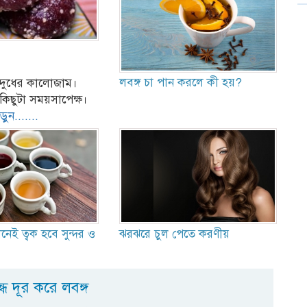
লবঙ্গ চা পান করলে কী হয়?
া দুধের কালোজাম।
কিছুটা সময়সাপেক্ষ।
ন.......
নেই ত্বক হবে সুন্দর ও
ঝরঝরে চুল পেতে করণীয়
গন্ধ দূর করে লবঙ্গ