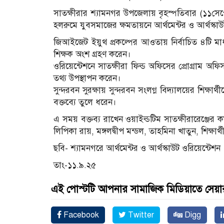
সাতক্ষীরার শ্যামনগর উপজেলায় বৃহস্পতিবার (১১সেপ্ট
হলরুমে যুবসমাজের ক্ষমতায়নে আর্থমেন্টর ও আর্থস্
জিআইজেট ইয়ুথ প্রকল্পের আওতায় নির্বাচিত ৪টি মাধ্
শিক্ষক অংশ গ্রহণ করেন।
ওরিয়েন্টেশনে সাতক্ষীরা ফিল্ড অফিসের প্রোগ্রাম অফি
তথ্য উপস্থাপন করেন।
সুন্দরবন সুরক্ষায় সুন্দরবন সংলগ্ন বিদ্যালয়ের শিক্ষার্থী
বক্তব্যে তুলে ধরেন।
এ সময় বক্তব্য রাখেন ওয়াইল্ডটিম সাতক্ষীরারেঞ্জের কর
লিপিকা রায়, মঙ্গলদ্বীপ মন্ডল, তাহমিনা খাতুন, শিক্ষার্থীব
ছবি- শ্যামনগরে আর্থমেন্টর ও আর্থস্কাউট ওরিয়েন্টেশন 
তাং-১১.৯.২৫
এই পোস্টটি আপনার সামাজিক মিডিয়াতে সেয়া
Facebook
Twitter
Digg