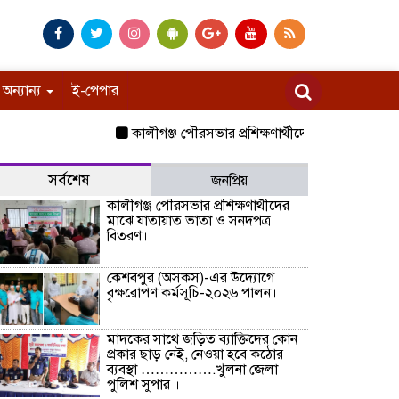
অন্যান্য
ই-পেপার
কালীগঞ্জ পৌরসভার প্রশিক্ষণার্থীদের মাঝে যাতায়াত ভাত
সর্বশেষ
জনপ্রিয়
কালীগঞ্জ পৌরসভার প্রশিক্ষণার্থীদের
মাঝে যাতায়াত ভাতা ও সনদপত্র
বিতরণ।
কেশবপুর (অসকস)-এর উদ্যোগে
বৃক্ষরোপণ কর্মসূচি-২০২৬ পালন।
মাদকের সাথে জড়িত ব্যাক্তিদের কোন
প্রকার ছাড় নেই, নেওয়া হবে কঠোর
ব্যবস্থা …………….খুলনা জেলা
পুলিশ সুপার ।