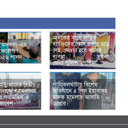
মাদকের সাথে জড়িত
ব্যাক্তিদের কোন প্রকার ছাড়
 (অসকস)-এর
নেই, নেওয়া হবে কঠোর
ৃক্ষরোপণ
ব্যবস্থা …………….খুলনা
-২০২৬ পালন।
জেলা পুলিশ সুপার ।
্যুত্থানের দ্বিতীয়
পাটকেলঘাটায় বিশেষ
 উপলক্ষে শ্যামনগরে
অভিযানে ৪ পিস ইয়াবাসহ
ের গণমিছিল ও
মাদক মামলার আসামি
সমাবেশ।
গ্রেপ্তার।