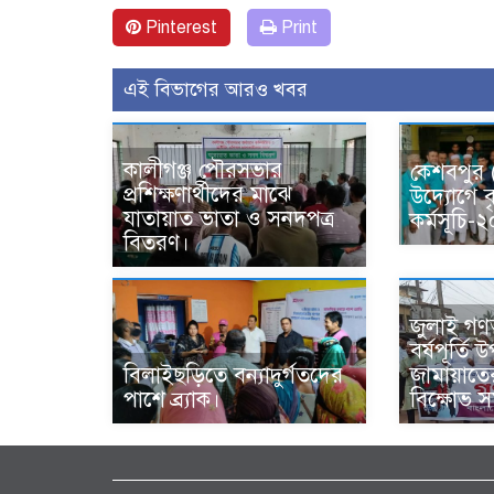
Pinterest
Print
এই বিভাগের আরও খবর
কালীগঞ্জ পৌরসভার
কেশবপুর
প্রশিক্ষণার্থীদের মাঝে
উদ্যোগে ব
যাতায়াত ভাতা ও সনদপত্র
কর্মসূচি
বিতরণ।
জুলাই গণঅভ
বর্ষপূর্তি
বিলাইছড়িতে বন্যাদুর্গতদের
জামায়াত
পাশে ব্র্যাক।
বিক্ষোভ 