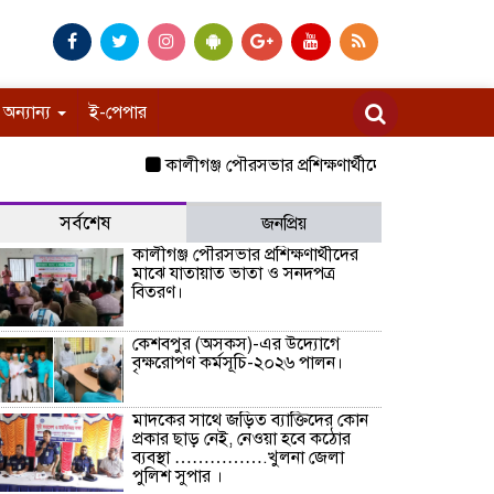
অন্যান্য
ই-পেপার
কালীগঞ্জ পৌরসভার প্রশিক্ষণার্থীদের মাঝে যাতায়াত 
সর্বশেষ
জনপ্রিয়
কালীগঞ্জ পৌরসভার প্রশিক্ষণার্থীদের
মাঝে যাতায়াত ভাতা ও সনদপত্র
বিতরণ।
কেশবপুর (অসকস)-এর উদ্যোগে
বৃক্ষরোপণ কর্মসূচি-২০২৬ পালন।
মাদকের সাথে জড়িত ব্যাক্তিদের কোন
প্রকার ছাড় নেই, নেওয়া হবে কঠোর
ব্যবস্থা …………….খুলনা জেলা
পুলিশ সুপার ।