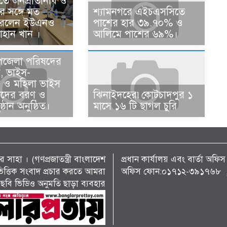
তে জনপ্রতিনিধি ও
ের সঙ্গে মত
শ্যামনগরে এইচএসসিতে
করলেন ইউএনও
পাশের হার ৩৯.৭০% ও
াহান খান ।
আলিমে পাশের ৬৯%।
পজেলা পরিষদের
ন, ভাইস-
ান ও মহিলা ভাইস
ানদের বরণ ও
ঝিনাইদহের৷কোটচাদপুর ১
ষ্ঠান অনুষ্ঠিত।
মাসে ১৬ টি ছাগল চুরি
 সাহা । (গণপ্রজাতন্ত্রী বাংলাদেশ
প্রধান কার্যালয় এবং বার্তা অ
্য ভিত্তিক সংবাদ প্রচার করতে আমরা
অফিস ফোন:০১৭১২-৩৯১৭৬৮ , 
ছবি ভিডিও অনুমতি ছাড়া ব্যবহার