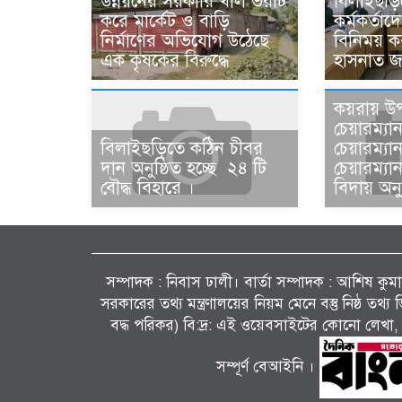
উন্নয়নের সরকারি খাল ভরাট
বিলাইছড়ি
করে মার্কেট ও বাড়ি
কর্মকর্তাদ
নির্মাণের অভিযোগ উঠেছে
বিনিময় 
এক কৃষকের বিরুদ্ধে
হাসনাত জ
কয়রায় উ
চেয়ারম্যা
বিলাইছড়িতে কঠিন চীবর
চেয়ারম্য
দান অনুষ্ঠিত হচ্ছে ২৪ টি
চেয়ারম্য
বৌদ্ধ বিহারে ।
বিদায় অনু
সম্পাদক : নিবাস ঢালী। বার্তা সম্পাদক : আশিষ কুমাৱ
সরকারের তথ্য মন্ত্রণালয়ের নিয়ম মেনে বস্তু নিষ্ঠ তথ
বদ্ধ পরিকর) বি:দ্র: এই ওয়েবসাইটের কোনো লেখা, 
সম্পূর্ণ বেআইনি ।