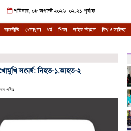
শনিবার, ০৮ অগাস্ট ২০২৬, ০২:২১ পূর্বাহ্ন
রাজনীতি
খেলাধুলা
ধর্ম
শিক্ষা
লাইফ স্টাইল
বিশ্ব ও সাহিত্য
ুখোমুখি সংঘর্ষ: নিহত-১,আহত-২
বার পঠিত