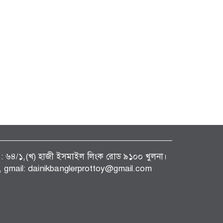
ফিস : ৬৪/১,(খ) হাজী ইসমাইল লিংক রোড ৯১০০ খুলনা।
gmail: dainikbanglerprottoy@gmail.com