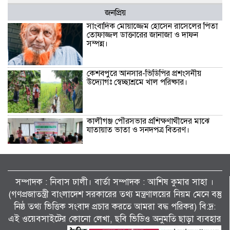
জনপ্রিয়
সাংবাদিক মোয়াজ্জেম হোসেন রাসেলের পিতা
তোফাজ্জল ডাক্তারের জানাজা ও দাফন
সম্পন্ন।
কেশবপুরে আনসার-ভিডিপির প্রশংসনীয়
উদ্যোগঃ স্বেচ্ছাশ্রমে খাল পরিষ্কার।
কালীগঞ্জ পৌরসভার প্রশিক্ষণার্থীদের মাঝে
যাতায়াত ভাতা ও সনদপত্র বিতরণ।
কেশবপুর (অসকস)-এর উদ্যোগে বৃক্ষরোপণ
কর্মসূচি-২০২৬ পালন।
সম্পাদক : নিবাস ঢালী। বার্তা সম্পাদক : আশিষ কুমাৱ সাহা ।
(গণপ্রজাতন্ত্রী বাংলাদেশ সরকারের তথ্য মন্ত্রণালয়ের নিয়ম মেনে বস্তু
নিষ্ঠ তথ্য ভিত্তিক সংবাদ প্রচার করতে আমরা বদ্ধ পরিকর) বি:দ্র:
মাদকের সাথে জড়িত ব্যাক্তিদের কোন প্রকার
ছাড় নেই, নেওয়া হবে কঠোর ব্যবস্থা
এই ওয়েবসাইটের কোনো লেখা, ছবি ভিডিও অনুমতি ছাড়া ব্যবহার
…………….খুলনা জেলা পুলিশ সুপার ।