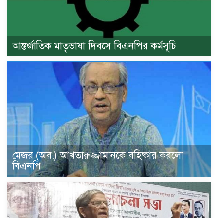
আন্তর্জাতিক মাতৃভাষা দিবসে বিএনপির কর্মসূচি
মেজর (অব.) আখতারুজ্জামানকে বহিষ্কার করলো
বিএনপি