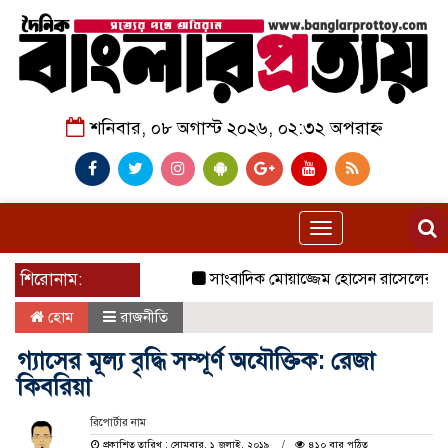
শনিবার, ০৮ অগাস্ট ২০২৬, ০২:৩২ অপরাহ্ন
Toggle
navigation
শিরোনাম:
সাংবাদিক মোয়াজ্জেম হোসেন রাসেলের পিতা তো
হোম
রাজনীতি
গ্যাসের মূল্য বৃদ্ধি সম্পূর্ণ অযৌক্তিক: রেজা
কিবরিয়া
রিপোর্টার নাম
প্রকাশিত তারিখ : সোমবার, ১ জুলাই, ২০১৯
৪১০ বার পঠিত