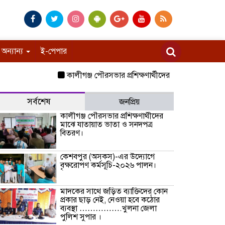
অন্যান্য
ই-পেপার
কালীগঞ্জ পৌরসভার প্রশিক্ষণার্থীদের মাঝে যাতায়াত ভাতা ও
সর্বশেষ
জনপ্রিয়
কালীগঞ্জ পৌরসভার প্রশিক্ষণার্থীদের
মাঝে যাতায়াত ভাতা ও সনদপত্র
বিতরণ।
কেশবপুর (অসকস)-এর উদ্যোগে
বৃক্ষরোপণ কর্মসূচি-২০২৬ পালন।
মাদকের সাথে জড়িত ব্যাক্তিদের কোন
প্রকার ছাড় নেই, নেওয়া হবে কঠোর
ব্যবস্থা …………….খুলনা জেলা
পুলিশ সুপার ।