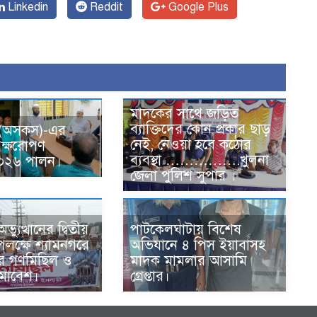
Linkedin
Reddit
Google Plus
মাদকের সাথে জড়িত
ব্যাক্তিদের কোন প্রকার ছাড়
 (অসকস)-এর
নেই, নেওয়া হবে কঠোর
ৃক্ষরোপণ
ব্যবস্থা …………….খুলনা
-২০২৬ পালন।
জেলা পুলিশ সুপার ।
্যুত্থানের দ্বিতীয়
পাটকেলঘাটায় বিশেষ
 উপলক্ষে শ্যামনগরে
অভিযানে ৪ পিস ইয়াবাসহ
ের গণমিছিল ও
মাদক মামলার আসামি
সমাবেশ।
গ্রেপ্তার।