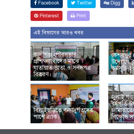
Facebook
Twitter
Digg
Pinterest
Print
এই বিভাগের আরও খবর
কালীগঞ্জ পৌরসভার
কেশবপুর
প্রশিক্ষণার্থীদের মাঝে
উদ্যোগে ব
যাতায়াত ভাতা ও সনদপত্র
কর্মসূচি
বিতরণ।
জুলাই গণঅভ
বর্ষপূর্তি
বিলাইছড়িতে বন্যাদুর্গতদের
জামায়াত
পাশে ব্র্যাক।
বিক্ষোভ 