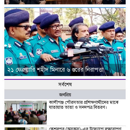
২১ ফেব্রুয়ারি শহীদ মিনারে ৬ স্তরের নিরাপত্তা
সর্বশেষ
জনপ্রিয়
কালীগঞ্জ পৌরসভার প্রশিক্ষণার্থীদের মাঝে
যাতায়াত ভাতা ও সনদপত্র বিতরণ।
কেশবপুর (অসকস)-এর উদ্যোগে বৃক্ষরোপণ