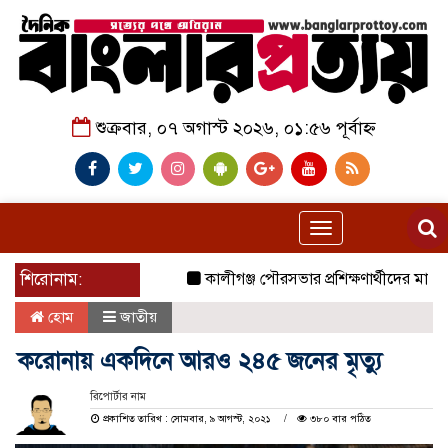
শুক্রবার, ০৭ অগাস্ট ২০২৬, ০১:৫৬ পূর্বাহ্ন
Toggle
navigation
শিরোনাম:
কালীগঞ্জ পৌরসভার প্রশিক্ষণার্থীদের মাঝে যাত
হোম
জাতীয়
করোনায় একদিনে আরও ২৪৫ জনের মৃত্যু
রিপোর্টার নাম
প্রকাশিত তারিখ : সোমবার, ৯ আগস্ট, ২০২১
৩৮০ বার পঠিত