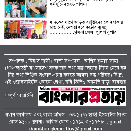
কর্মসূচি-২০২৬ পালন।
মাদকের সাথে জড়িত ব্যাক্তিদের কোন প্রকার
ছাড় নেই, নেওয়া হবে কঠোর ব্যবস্থা
…………….খুলনা জেলা পুলিশ সুপার ।
বিলাইছড়িতে বন্যাদুর্গতদের পাশে ব্র্যাক।
সম্পাদক : নিবাস ঢালী। বার্তা সম্পাদক : আশিষ কুমাৱ সাহা ।
(গণপ্রজাতন্ত্রী বাংলাদেশ সরকারের তথ্য মন্ত্রণালয়ের নিয়ম মেনে বস্তু
নিষ্ঠ তথ্য ভিত্তিক সংবাদ প্রচার করতে আমরা বদ্ধ পরিকর) বি:দ্র:
জুলাই গণঅভ্যুত্থানের দ্বিতীয় বর্ষপূর্তি উপলক্ষে
শ্যামনগরে জামায়াতের গণমিছিল ও বিক্ষোভ
এই ওয়েবসাইটের কোনো লেখা, ছবি ভিডিও অনুমতি ছাড়া ব্যবহার
সমাবেশ।
সম্পূর্ণ বেআইনি ।
পাটকেলঘাটায় বিশেষ অভিযানে ৪ পিস
ইয়াবাসহ মাদক মামলার আসামি গ্রেপ্তার।
প্রধান কার্যালয় এবং বার্তা অফিস : ৬৪/১,(খ) হাজী ইসমাইল লিংক
রোড ৯১০০ খুলনা। অফিস ফোন:০১৭১২-৩৯১৭৬৮ , gmail:
dainikbanglerprottoy@gmail.com
তালায় জামায়াতের বিশাল গণমিছিল, ‘জুলাই