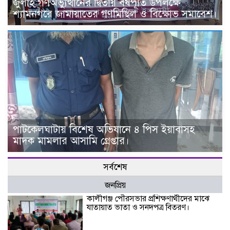
জুলাই গণঅভ্যুত্থানের দ্বিতীয় বর্ষপূর্তি উপলক্ষে
শ্যামনগরে জামায়াতের গণমিছিল ও বিক্ষোভ সমাবেশ।
পাটকেলঘাটায় বিশেষ অভিযানে ৪ পিস ইয়াবাসহ
মাদক মামলার আসামি গ্রেপ্তার।
সর্বশেষ
জনপ্রিয়
কালীগঞ্জ পৌরসভার প্রশিক্ষণার্থীদের মাঝে
যাতায়াত ভাতা ও সনদপত্র বিতরণ।