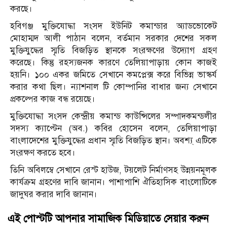
করছে।
হবিগঞ্জ মুক্তিযোদ্ধা সংসদ ইউনিট কমান্ডার অ্যাডভোকেট
মোহাম্মদ আলী পাঠান বলেন, বর্তমান সরকার দেশের সকল
মুক্তিযুদ্ধের স্মৃতি বিজড়িত স্থানকে সংরক্ষণের উদ্যোগ গ্রহণ
করেছে। কিন্তু রহস্যজনক কারণে তেলিয়াপাড়ায় কোন কাজই
হয়নি। ১০০ একর জমিতে সেখানে কমপ্লেক্স করে বিভিন্ন ভাস্কর্য
করার কথা ছিল। ন্যাশনাল টি কোম্পানির বাধার জন্য সেখানে
প্রকল্পের কাজ বন্ধ রয়েছে।
মুক্তিযোদ্ধা সংসদ কেন্দ্রীয় কমান্ড কাউন্সিলের সম্পাদকমন্ডলীর
সদস্য ক্যাপ্টেন (অব.) কবির হোসেন বলেন, তেলিয়াপাড়া
বাংলাদেশের মুক্তিযুদ্ধের প্রধান স্মৃতি বিজড়িত স্থান। অবশ্য্ এটিকে
সংরক্ষণ করতে হবে।
তিনি অবিলম্বে সেখানে রেস্ট হাউজ, টয়লেট নির্মাণসহ উন্নয়নমূলক
কার্যক্রম গ্রহণের দাবি জানান। পাশাপাশি ঐতিহাসিক বাংলোটিকে
জাদুঘর করার দাবি জানান।
এই পোস্টটি আপনার সামাজিক মিডিয়াতে সেয়ার করুন