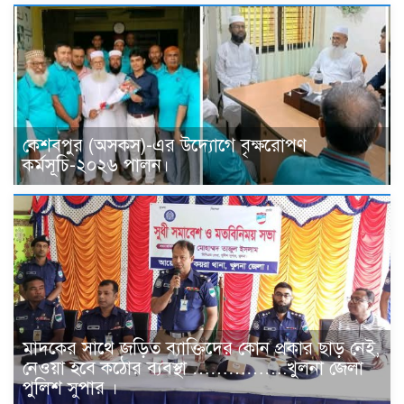
কেশবপুর (অসকস)-এর উদ্যোগে বৃক্ষরোপণ
কর্মসূচি-২০২৬ পালন।
মাদকের সাথে জড়িত ব্যাক্তিদের কোন প্রকার ছাড় নেই,
নেওয়া হবে কঠোর ব্যবস্থা …………….খুলনা জেলা
পুলিশ সুপার ।