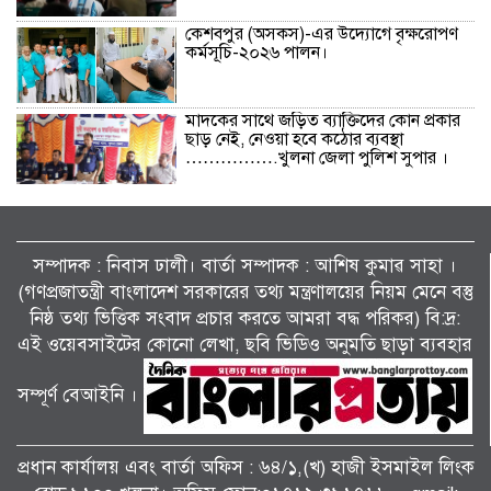
কেশবপুর (অসকস)-এর উদ্যোগে বৃক্ষরোপণ
কর্মসূচি-২০২৬ পালন।
মাদকের সাথে জড়িত ব্যাক্তিদের কোন প্রকার
ছাড় নেই, নেওয়া হবে কঠোর ব্যবস্থা
…………….খুলনা জেলা পুলিশ সুপার ।
বিলাইছড়িতে বন্যাদুর্গতদের পাশে ব্র্যাক।
সম্পাদক : নিবাস ঢালী। বার্তা সম্পাদক : আশিষ কুমাৱ সাহা ।
(গণপ্রজাতন্ত্রী বাংলাদেশ সরকারের তথ্য মন্ত্রণালয়ের নিয়ম মেনে বস্তু
নিষ্ঠ তথ্য ভিত্তিক সংবাদ প্রচার করতে আমরা বদ্ধ পরিকর) বি:দ্র:
জুলাই গণঅভ্যুত্থানের দ্বিতীয় বর্ষপূর্তি উপলক্ষে
শ্যামনগরে জামায়াতের গণমিছিল ও বিক্ষোভ
এই ওয়েবসাইটের কোনো লেখা, ছবি ভিডিও অনুমতি ছাড়া ব্যবহার
সমাবেশ।
সম্পূর্ণ বেআইনি ।
পাটকেলঘাটায় বিশেষ অভিযানে ৪ পিস
ইয়াবাসহ মাদক মামলার আসামি গ্রেপ্তার।
প্রধান কার্যালয় এবং বার্তা অফিস : ৬৪/১,(খ) হাজী ইসমাইল লিংক