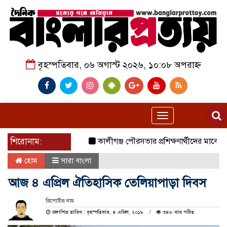
বৃহস্পতিবার, ০৬ অগাস্ট ২০২৬, ১০:০৮ অপরাহ্ন
Toggle
navigation
শিরোনাম:
কালীগঞ্জ পৌরসভার প্রশিক্ষণার্থীদের মাঝে যাতায়া
হোম
সারা বাংলা
আজ ৪ এপ্রিল ঐতিহাসিক তেলিয়াপাড়া দিবস
রিপোর্টার নাম
প্রকাশিত তারিখ : বৃহস্পতিবার, ৪ এপ্রিল, ২০১৯
৩৪৮ বার পঠিত