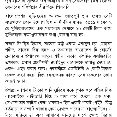
জুন মাসে এ স্মৃতিসৌধের উদ্বোধন করেন সেনাপ্রধান (অব.) মেজর
জেনারেল শফিউল্লাহ বীর উত্তম পিএসসি।
বাংলাদেশের মুক্তিযুদ্ধের অন্যতম গুরুত্বপূর্ণ স্থান হলেও সেটি
সংরক্ষণের কোন উদ্যোগ ছিল না দীর্ঘদিন যাবত। ২০১১ সালের ৭
মে মুক্তিযোদ্ধাদের এক সমাবেশে সেখানে ১০ কোটি টাকা ব্যয়ে
মুক্তিযোদ্ধা কমপ্লেক্স করার কথা ঘোষণা করা হয়।
সভায় উপস্থিত ছিলেন, সাবেক মন্ত্রী প্রয়াত এনামুল হক মোস্তফা
শহীদ, সাবেক চিফ হুইপ ও তখনকার বাংলাদেশ টি বোর্ডের
চেয়ারম্যান উপাধ্যক্ষ আব্দুস শহীদ। সভায় উপস্থিত এলজিইডির
তখনকার প্রধান প্রকৌশলী ওয়াহিদুর রহমানকে দায়িত্ব দেয়া হয়
প্রকল্প গ্রহণ করার জন্য। পরবর্তীতে এলজিইডি ৩ কোটি টাকার
প্রকল্প গ্রহণ করে। কিন্তু রহস্যজনক কারণে সেই প্রকল্পের কোন
কাজই হয়নি।
উপরন্তু ন্যাশনাল টি কোম্পানি স্মৃতিসৌধকে পৃথক করে ঐতিহাসিক
বাংলোটিকে বাউন্ডারি দিয়ে আলাদা করে ফেলে। এক সময়
সেখানে তার কাটার বেড়া থাকলেও ছিল একটি পকেট গেইট। কিন্তু
বর্তমানে বাউন্ডারি থাকায় কেউ দেখতে পারেন না বাংলোটিকে। এ
নিয়ে মুক্তিযোদ্ধা এবং সাধারণ মানুষের মাঝে ক্ষোভ বিরাজ