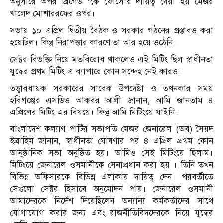
অনুসারে অপর ব্রিগেড ‘কে ফোর্সে’র দায়িত্ব দেয়া হয় মেজর
খালেদ মোশাররফের ওপর।
সভায় ১০ এপ্রিল দ্বিতীয় বৈঠক ও সরকার গঠনের প্রস্তাবও করা
হয়েছিল। কিন্তু নিরাপত্তার কারণে তা আর হয়ে ওঠেনি।
সেক্টর বিভক্তি নিয়ে মতবিরোধ থাকলেও এই মিটিং ছিল স্বাধীনতা
যুদ্ধের প্রথম মিটিং এ ব্যাপারে কোন সন্দেহ নেই কারও।
তত্ত্বাবধায়ক সরকারের সাবেক উপদেষ্টা ও তখনকার সময়
হবিগঞ্জের এসডিও আকবর আলী জানান, আমি জানতাম ৪
এপ্রিলের মিটিং এর বিষয়ে। কিন্তু আমি মিটিংয়ে যাইনি।
বাংলাদেশ কল্যাণ পার্টির সভাপতি মেজর জেনারেল (অব) সৈয়দ
ইব্রাহিম জানান, স্বাধীনতা ঘোষণার পর ৪ এপ্রিল প্রথম কোন
আনুষ্ঠানিক সভা অনুষ্ঠিত হয়। আমিও সেই মিটিংয়ে ছিলাম।
মিটিংয়ে জেনারেল ওসমানীকে সেনাপ্রধান করা হয় । তিনি তখন
বিভিন্ন অফিসারকে বিভিন্ন এলাকায় দায়িত্ব দেন। পরবর্তীতে
সেগুলো সেক্টর হিসাবে অনুমোদন পায়। জেনারেল ওসমানী
আমাদেরকে নির্দেশ দিয়েছিলেন অন্যান্য কর্মকর্তাদের সাথে
যোগাযোগ করার জন্য এবং রাজনীতিবিদদেরকে নিয়ে যুদ্ধের