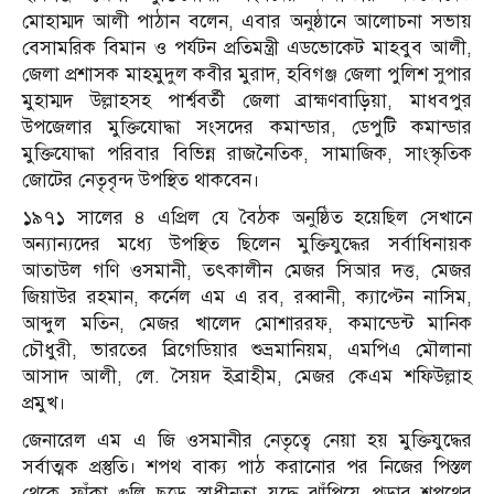
মোহাম্মদ আলী পাঠান বলেন, এবার অনুষ্ঠানে আলোচনা সভায়
বেসামরিক বিমান ও পর্যটন প্রতিমন্ত্রী এডভোকেট মাহবুব আলী,
জেলা প্রশাসক মাহমুদুল কবীর মুরাদ, হবিগঞ্জ জেলা পুলিশ সুপার
মুহাম্মদ উল্লাহসহ পার্শ্ববর্তী জেলা ব্রাহ্মণবাড়িয়া, মাধবপুর
উপজেলার মুক্তিযোদ্ধা সংসদের কমান্ডার, ডেপুটি কমান্ডার
মুক্তিযোদ্ধা পরিবার বিভিন্ন রাজনৈতিক, সামাজিক, সাংস্কৃতিক
জোটের নেতৃবৃন্দ উপস্থিত থাকবেন।
১৯৭১ সালের ৪ এপ্রিল যে বৈঠক অনুষ্ঠিত হয়েছিল সেখানে
অন্যান্যদের মধ্যে উপস্থিত ছিলেন মুক্তিযুদ্ধের সর্বাধিনায়ক
আতাউল গণি ওসমানী, তৎকালীন মেজর সিআর দত্ত, মেজর
জিয়াউর রহমান, কর্নেল এম এ রব, রব্বানী, ক্যাপ্টেন নাসিম,
আব্দুল মতিন, মেজর খালেদ মোশাররফ, কমান্ডেন্ট মানিক
চৌধুরী, ভারতের ব্রিগেডিয়ার শুভ্রমানিয়ম, এমপিএ মৌলানা
আসাদ আলী, লে. সৈয়দ ইব্রাহীম, মেজর কেএম শফিউল্লাহ
প্রমুখ।
জেনারেল এম এ জি ওসমানীর নেতৃত্বে নেয়া হয় মুক্তিযুদ্ধের
সর্বাত্মক প্রস্তুতি। শপথ বাক্য পাঠ করানোর পর নিজের পিস্তল
থেকে ফাঁকা গুলি ছুড়ে স্বাধীনতা যুদ্ধে ঝাঁপিয়ে পড়ার শপথের