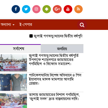
অন্যান্য
ই-পেপার
জুলাই গণঅভ্যুত্থানের দ্বিতীয় বর্ষপূর্তি উপলক্ষে শ্যামনগ
সর্বশেষ
জনপ্রিয়
জুলাই গণঅভ্যুত্থানের দ্বিতীয় বর্ষপূর্তি
উপলক্ষে শ্যামনগরে জামায়াতের
গণমিছিল ও বিক্ষোভ সমাবেশ।
পাটকেলঘাটায় বিশেষ অভিযানে ৪ পিস
ইয়াবাসহ মাদক মামলার আসামি
গ্রেপ্তার।
তালায় জামায়াতের বিশাল গণমিছিল,
‘জুলাই সনদ’ দ্রুত বাস্তবায়নের দাবি।