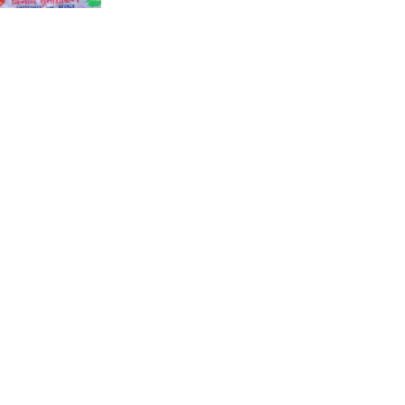
কালীগঞ্জে জুলাই গণঅভ্যুত্থান দিবসের
গণ মিছিল আলোচনা সভা ও দোয়া
মাহফিল অনুষ্ঠিত।
শ্যামনগরে ফাইটার ক্যারাতে ক্লাবের
বেল্ট প্রদান অনুষ্ঠান।
কয়রায় জুলাই গণঅভ্যুত্থান দিবস পালন
উপলক্ষ্যে সংবর্ধনা ও আলোচনা সভা ।
বিলাইছড়িতে গণঅভ্যুত্থান দিবস
পালিত ।
বিলাইছড়িতে বন্যায় ক্ষতিগ্রস্থ পরিবারের
মাঝে বীজ ধান বিতরণ ।
বিলাইছড়িতে আশিকা কর্তৃক আরও
২০৭ পরিবারের মাঝে ত্রাণ বিতরণ ।