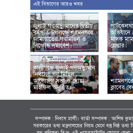
এই বিভাগের আরও খবর
জুলাই গণঅভ্যুত্থানের দ্বিতীয়
পাটকেলঘা
বর্ষপূর্তি উপলক্ষে শ্যামনগরে
অভিযানে 
জামায়াতের গণমিছিল ও
মাদক মা
বিক্ষোভ সমাবেশ।
গ্রেপ্তার।
কালীগঞ্জে জুলাই গণঅভ্যুত্থান
দিবসের গণ মিছিল
আলোচনা সভা ও দোয়া
শ্যামনগরে
মাহফিল অনুষ্ঠিত।
ক্লাবের বেল
সম্পাদক : নিবাস ঢালী। বার্তা সম্পাদক : আশিষ কুমাৱ
সরকারের তথ্য মন্ত্রণালয়ের নিয়ম মেনে বস্তু নিষ্ঠ তথ
বদ্ধ পরিকর) বি:দ্র: এই ওয়েবসাইটের কোনো লেখা, 