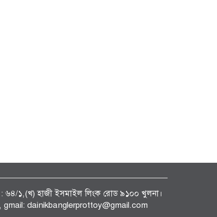
ফিস : ৬৪/১,(খ) হাজী ইসমাইল লিংক রোড ৯১০০ খুলনা।
gmail: dainikbanglerprottoy@gmail.com