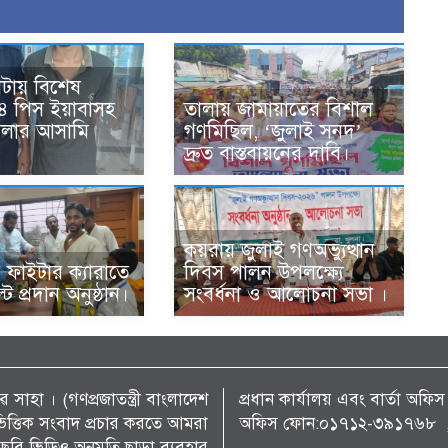
টায় বিশেষ
৪ পিস ইয়াবাসহ
তালায় জামায়াতের বিশাল
মলার আসামি
গণমিছিল, ‘জুলাই সনদ’
দ্রুত বাস্তবায়নের দাবি।
কয়রায় জুলাই গণঅভ্যুত্থান
 ফাইটার ক্যারাতে
দিবস পালন উপলক্ষ্যে
্ট প্রদান অনুষ্ঠান।
সংবর্ধনা ও আলোচনা সভা ।
 সাহা । (গণপ্রজাতন্ত্রী বাংলাদেশ
প্রধান কার্যালয় এবং বার্তা অ
্য ভিত্তিক সংবাদ প্রচার করতে আমরা
অফিস ফোন:০১৭১২-৩৯১৭৬৮ , 
ছবি ভিডিও অনুমতি ছাড়া ব্যবহার