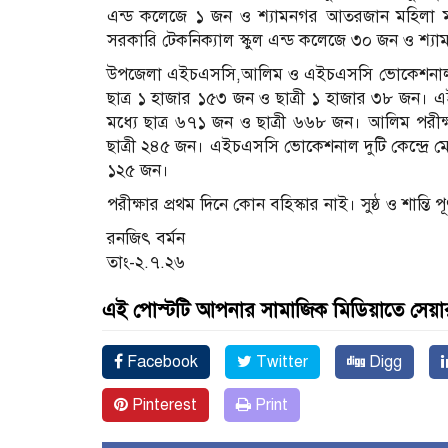
এন্ড কলেজে ১ জন ও শ্যামনগর আতরজান মহিলা মহাবিদ্
সরকারি টেকনিক্যাল স্কুল এন্ড কলেজে ৩০ জন ও শ্য
উপজেলা এইচএসসি,আলিম ও এইচএসসি ভোকেশনাল সর্ব
ছাত্র ১ হাজার ১৫৩ জন ও ছাত্রী ১ হাজার ৩৮ জন। এইচ
মধ্যে ছাত্র ৬৭১ জন ও ছাত্রী ৬৬৮ জন। আলিম পরীক্ষা
ছাত্রী ২৪৫ জন। এইচএসসি ভোকেশনাল দুটি কেন্দ্রে মোট
১২৫ জন।
পরীক্ষার প্রথম দিনে কোন বহিস্কার নাই। সুষ্ঠ ও শান্তি প
রনজিৎ বর্মন
তাং-২.৭.২৬
এই পোস্টটি আপনার সামাজিক মিডিয়াতে সেয়া
Facebook
Twitter
Digg
Pinterest
Print