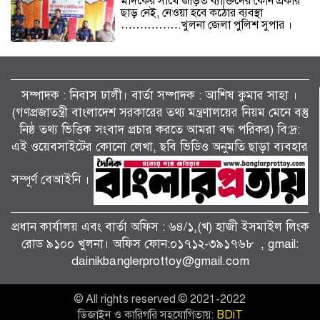
মাদকের সাথে জড়িত ব্যাক্তিদের কোন প্রকার
ছাড় নেই, নেওয়া হবে কঠোর ব্যবস্থা
…………….খুলনা জেলা পুলিশ সুপার ।
বিলাইছড়িতে বন্যাদুর্গতদের পাশে ব্র্যাক।
সম্পাদক : নিবাস ঢালী। বার্তা সম্পাদক : আশিষ কুমাৱ সাহা ।
(গণপ্রজাতন্ত্রী বাংলাদেশ সরকারের তথ্য মন্ত্রণালয়ের নিয়ম মেনে বস্তু
নিষ্ঠ তথ্য ভিত্তিক সংবাদ প্রচার করতে আমরা বদ্ধ পরিকর) বি:দ্র:
জুলাই গণঅভ্যুত্থানের দ্বিতীয় বর্ষপূর্তি উপলক্ষে
শ্যামনগরে জামায়াতের গণমিছিল ও বিক্ষোভ
এই ওয়েবসাইটের কোনো লেখা, ছবি ভিডিও অনুমতি ছাড়া ব্যবহার
সমাবেশ।
সম্পূর্ণ বেআইনি ।
পাটকেলঘাটায় বিশেষ অভিযানে ৪ পিস
ইয়াবাসহ মাদক মামলার আসামি গ্রেপ্তার।
প্রধান কার্যালয় এবং বার্তা অফিস : ৬৪/১,(খ) হাজী ইসমাইল লিংক
রোড ৯১০০ খুলনা। অফিস ফোন:০১৭১২-৩৯১৭৬৮ , gmail:
dainikbanglerprottoy@gmail.com
তালায় জামায়াতের বিশাল গণমিছিল, ‘জুলাই
সনদ’ দ্রুত বাস্তবায়নের দাবি।
© All rights reserved © 2021-2022
ডিজাইন ও কারিগরি সহযোগিতায়:
BDiT