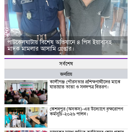
পাটকেলঘাটায় বিশেষ অভিযানে ৪ পিস ইয়াবাসহ
মাদক মামলার আসামি গ্রেপ্তার।
সর্বশেষ
জনপ্রিয়
কালীগঞ্জ পৌরসভার প্রশিক্ষণার্থীদের মাঝে
যাতায়াত ভাতা ও সনদপত্র বিতরণ।
কেশবপুর (অসকস)-এর উদ্যোগে বৃক্ষরোপণ
কর্মসূচি-২০২৬ পালন।