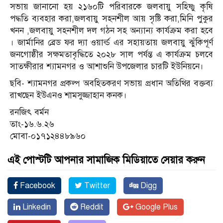
সভায় জানানো হয় ২১৬০টি পরিবারকে জলবায়ু সহিষ্ণু কৃষি
পদ্ধতি ব্যবহার করা,জলবায়ু সহনশীল আয় সৃষ্টি করা,মিনি পুকুর
খনন ,জলবায়ু সহনশীল দল গঠন সহ অন্যান্য কার্যক্রম করা হবে
। জার্মানির ব্রেড ফর দ্যা ওয়ার্ল্ড এর সহায়তায় জলবায়ু ঝুঁকিপূর্ণ
জনগোষ্ঠীর সক্ষমতাবৃদ্ধিতে ২০২৮ সাল পর্যন্ত এ কার্যক্রম চলবে
সাতক্ষীরার শ্যামনগর ও আশাশুনি উপজেলার চারটি ইউনিয়নে।
ছবি- শ্যামনগর প্রকল্প অবহিতকরণ সভায় প্রধান অতিথির বক্তব্য
রাখছেন ইউএনও শামসুজ্জাহান কনক।
রনজিৎ বর্মন
তাং-১৬.৬.২৬
মোবা-০১৭১২৪৪৮৯৬০
এই পোস্টটি আপনার সামাজিক মিডিয়াতে সেয়ার করুন
Facebook
Twitter
Digg
Linkedin
Reddit
Google Plus