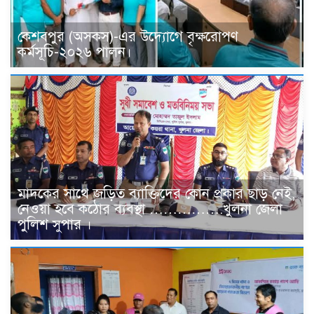
কেশবপুর (অসকস)-এর উদ্যোগে বৃক্ষরোপণ
কর্মসূচি-২০২৬ পালন।
মাদকের সাথে জড়িত ব্যাক্তিদের কোন প্রকার ছাড় নেই,
নেওয়া হবে কঠোর ব্যবস্থা …………….খুলনা জেলা
পুলিশ সুপার ।