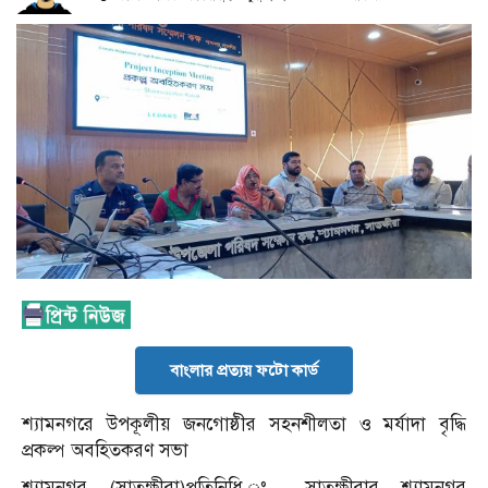
বাংলার প্রত্যয় ফটো কার্ড
শ্যামনগরে উপকূলীয় জনগোষ্ঠীর সহনশীলতা ও মর্যাদা বৃদ্ধি
প্রকল্প অবহিতকরণ সভা
শ্যামনগর (সাতক্ষীরা)প্রতিনিধি ঃ সাতক্ষীরার শ্যামনগর