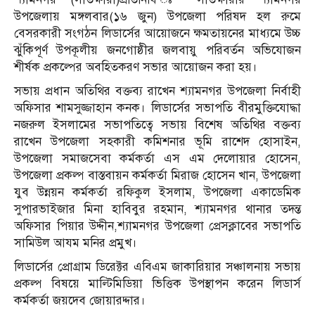
উপজেলায় মঙ্গলবার(১৬ জুন) উপজেলা পরিষদ হল রুমে
বেসরকারী সংগঠন লিডার্সের আয়োজনে ক্ষমতায়নের মাধ্যমে উচ্চ
ঝুঁকিপূর্ণ উপকূলীয় জনগোষ্ঠীর জলবায়ু পরিবর্তন অভিযোজন
শীর্ষক প্রকল্পের অবহিতকরণ সভার আয়োজন করা হয়।
সভায় প্রধান অতিথির বক্তব্য রাখেন শ্যামনগর উপজেলা নির্বাহী
অফিসার শামসুজ্জাহান কনক। লিডার্সের সভাপতি বীরমুক্তিযোদ্ধা
নজরুল ইসলামের সভাপতিত্বে সভায় বিশেষ অতিথির বক্তব্য
রাখেন উপজেলা সহকারী কমিশনার ভূমি রাশেদ হোসাইন,
উপজেলা সমাজসেবা কর্মকর্তা এস এম দেলোয়ার হোসেন,
উপজেলা প্রকল্প বাস্তবায়ন কর্মকর্তা মিরাজ হোসেন খান, উপজেলা
যুব উন্নয়ন কর্মকর্তা রফিকুল ইসলাম, উপজেলা একাডেমিক
সুপারভাইজার মিনা হাবিবুর রহমান, শ্যামনগর থানার তদন্ত
অফিসার পিয়ার উদ্দীন,শ্যামনগর উপজেলা প্রেসক্লাবের সভাপতি
সামিউল আযম মনির প্রমুখ।
লিডার্সের প্রোগ্রাম ডিরেক্টর এবিএম জাকারিয়ার সঞ্চালনায় সভায়
প্রকল্প বিষয়ে মাল্টিমিডিয়া ভিত্তিক উপস্থাপন করেন লিডার্স
কর্মকর্তা জয়দেব জোয়ারদ্দার।