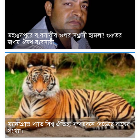
মহম্মদপুরে ব্যবসায়ীর ওপর সন্ত্রাসী হামলা! গুরুতর
জখম ঔষধ ব্যবসায়ী!
ম্যানগ্রোভ খ্যাত বিশ্ব ঐতিহ্য সুন্দরবনে বেড়েছে বাঘের
সংখ্যা।