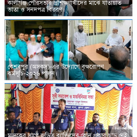
কালীগঞ্জ পৌরসভার প্রশিক্ষণার্থীদের মাঝে যাতায়াত
ভাতা ও সনদপত্র বিতরণ।
কেশবপুর (অসকস)-এর উদ্যোগে বৃক্ষরোপণ
কর্মসূচি-২০২৬ পালন।
মাদকের সাথে জড়িত ব্যাক্তিদের কোন প্রকার ছাড় নেই,