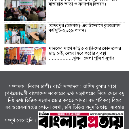
যাতায়াত ভাতা ও সনদপত্র বিতরণ।
কেশবপুর (অসকস)-এর উদ্যোগে বৃক্ষরোপণ
কর্মসূচি-২০২৬ পালন।
মাদকের সাথে জড়িত ব্যাক্তিদের কোন প্রকার
ছাড় নেই, নেওয়া হবে কঠোর ব্যবস্থা
…………….খুলনা জেলা পুলিশ সুপার ।
বিলাইছড়িতে বন্যাদুর্গতদের পাশে ব্র্যাক।
সম্পাদক : নিবাস ঢালী। বার্তা সম্পাদক : আশিষ কুমাৱ সাহা ।
(গণপ্রজাতন্ত্রী বাংলাদেশ সরকারের তথ্য মন্ত্রণালয়ের নিয়ম মেনে বস্তু
নিষ্ঠ তথ্য ভিত্তিক সংবাদ প্রচার করতে আমরা বদ্ধ পরিকর) বি:দ্র:
জুলাই গণঅভ্যুত্থানের দ্বিতীয় বর্ষপূর্তি উপলক্ষে
শ্যামনগরে জামায়াতের গণমিছিল ও বিক্ষোভ
এই ওয়েবসাইটের কোনো লেখা, ছবি ভিডিও অনুমতি ছাড়া ব্যবহার
সমাবেশ।
সম্পূর্ণ বেআইনি ।
পাটকেলঘাটায় বিশেষ অভিযানে ৪ পিস