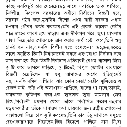
কাছে সবকিছুই হার মেনেছে।৯১ সালে সবাইকে তাক লাগিয়ে,
নির্দলীয়, নিরপেক্ষ সরকারের অধীনে নির্বাচনে বিজয়ী হয়ে,
সরকার গঠন করে,মুসলিম বিশ্বের প্রথম নারী সরকার প্রধান
হওয়ার গৌরব অর্জন করলেন।তাঁর এই রেকর্ড, আরেক নেত্রীর
গাত্র দাহের কারণ হয়ে দাড়ায় এবং দীর্ঘকাল পরে, ভুয়া মামলায়
সাজা দিয়ে,তাঁর গৌরবকে ম্লান করার ব্যর্থ চেষ্টা করে,তিনি শুধু
ম্লানই হন নাই,এমনকি বিলীন হতে চলেছেন।’ ৯১,৯৬,২০০১
সালে অনুষ্ঠিত তিনটি নির্বাচনকেই সবচে গ্রহণযোগ্য নির্বাচন বলে
মনে করা হয়।উক্ত তিনটি নির্বাচনে প্রতিবারই বেগম খালেদা জিয়া
৫ টি করে আসনে দাড়িয়ে, ৫ টিতেই বিপুল ভোটের ব্যবধানে
বিজয়ী হয়েছিলেন যা শুধু আমাদের দেশের ইতিহাসেই
নয়,এমনকি দক্ষিণ এশিয়ায় আর কোন নেতা/ নেত্রীর ঝুলিতেও এ
রেকর্ড নাই। তাঁর এই অসাধারণ প্রাপ্তিতে, যাদের গা জ্বলে,তারাই,
ক্ষমতাকে কুক্ষিগত করে,এক হাস্যকর ভুয়া মামলায় জেল
দিয়ে,নির্বাচনী ময়দান থেকে তাঁকে নির্বাসিত করেন।বহুবার
ষড়যন্ত্রকারীরা তাঁকে সাধারণ ক্ষমা চাওয়ার জন্য,রাষ্ট্রীয় গোয়েন্দা
সংস্থাগুলো দিয়ে চাপ সৃষ্টি করলেও,তিনি তার উঁচু মাথাকে সমুন্নত
রেখে,কারাগারে গিয়েছেন,কিন্তু বিদেশে পালিয়ে যান নি,বা