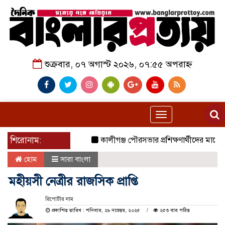
শুক্রবার, ০৭ অগাস্ট ২০২৬, ০৭:৫৫ অপরাহ্ন
Toggle
navigation
শিরোনাম:
কালীগঞ্জ পৌরসভার প্রশিক্ষণার্থীদের মাঝে যাতা
হোম
সারা বাংলা
মহীয়সী নেত্রীর রাজসিক প্রাপ্তি
রিপোর্টার নাম
প্রকাশিত তারিখ : শনিবার, ২৯ নভেম্বর, ২০২৫
২৫৩ বার পঠিত