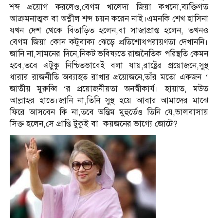
শব্দ প্রয়োগ করলেও,বেগম খালেদা জিয়া কখনো,ব্যক্তিগত
আক্রমনাত্মক বা অশ্লীল শব্দ চয়ন করেন নাই।এমনকি শেখ হাসিনা
যখন দেশ থেকে বিতাড়িত হলেন,বা সাজাপ্রাপ্ত হলেন, তখনও
বেগম জিয়া কোন কটুবাক্য ঝেড়ে প্রতিশোধপরায়ণতা দেখাননি।
জানি না,সামনের দিনে,নিকট ভবিষ্যতে রাজনৈতিক পরিস্থতি কেমন
হবে,তবে এটুকু নিশ্চিতভাবেই বলা যায়,রাষ্ট্রের প্রয়োজনে,সুস্থ
ধারার রাজনীতি অব্যাহত রাখার প্রয়োজনে,তাঁর মতো একজন ‘
জাতীয় মুরুব্বি ‘র প্রয়োজনীয়তা অনস্বীকার্য। হায়াত, মউত
আল্লাহর হাতে।জানি না,তিনি সুস্থ হয়ে আবার আমাদের মাঝে
ফিরে আসবেন কি না,তবে অন্তিম মুহুর্তেও তিনি যে,ভালবাসায়
সিক্ত হলেন,সে প্রাপ্তি টুকুই বা কয়জনের ভাগ্যে জোটে?