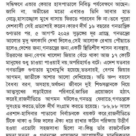
সন্ধিক্ষণে এভার কেয়ার হাসপাতালে নিবিড় পর্যবেক্ষণে আছেন।
জানি না, অতীতের মতো এবারও তিনি আবার হাত
নেড়ে,হাস্যজ্জ্বোল মুখে বাসায় ফিরতে পারবেন কি না।তবে পুরো
দেশবাসী সেই প্রত্যাশাই করেন।কারণ দীর্ঘ ১৬ বছরের গনতান্ত্রিক
শুণ্যতার পর, ৫ আগস্ট ২০২৪ সুড়ঙ্গের দূর প্রান্তে, গনতন্ত্রের
আলোর মৃদু ঝলকানি দেখা দিলেও,সেই আলোক রেখায় পৌছাতে
হলেও,দেশের জন্য,গনতন্ত্রের জন্য,একটি স্থিতিশীল শাসন ব্যবস্থায়,
উত্তরণের জন্য,বেগম খালেদা জিয়ার বেঁচে থাকা আজ ১৭ কোটি
মানুষের শুধু চাওয়া পাওয়াই নয়,অপরিহার্যও বটে। এদেশ যতবার
গণতান্ত্রিক শুণ্যতার মুখোমুখি হয়েছে,ততবারই, বেগম জিয়ার
আগমন, জাতীকে আশার আলো দেখিয়েছে। অতি অল্প বয়সে
বৈধব্য বরণ, অসহায়,অর্থশুন্য জীবনে দুই শিশুসন্তানকে নিয়ে
আত্মসুখের লড়াইয়ের পরিবর্তে,জাতির প্রয়োজনে হঠাৎ
করেই,রাজনীতিতে আগমন ঘটলেও,গনতন্ত্র ফেরাতে,গণতন্ত্রকে
সুসংহত করতে,তাঁকে দীর্ঘ সংগ্রাম করতে হয়েছে। ‘৮৬,৮৮ সালে
এরশাদ-হাসিনার পাতানো নির্বাচনকে বয়কট করে,রাজনীতিতে
টিকে থাকা ও নিজ দলের ঐক্য ধরে রাখার কঠিন পরিক্ষায় উত্তীর্ণ
হওয়া এতোটা সহজসাধ্য ছিলো না।কিন্তু তাঁর রাজনৈতিক
দৃঢ়তা,সততা ও গণতন্ত্রের প্রয়োজনে আপোষহীন মানসিকতার