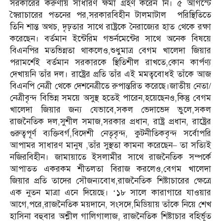
সরকারের করুণায় সাধারণ ক্ষমা গ্রহণ করেন নি। ৫ আগস্টে
স্বৈরাচারের পতনের পর,সরকারবিহীন টালমাটাল পরিস্থিতিতে
তিনি শান্ত অথচ, দৃঢ়তার সাথে রাষ্ট্রকে নৈরাজ্যের হাত থেকে রক্ষা
করেছেন। বর্তমান ইন্টেরিম গভর্নমেন্টের সাথে অনেক বিষয়ে
বিএনপির মতভিন্নতা থাকলেও,শুধুমাত্র বেগম খালেদা জিয়ার
পরামর্শেই বর্তমান সরকারকে স্থিতিশীল রাখতে,কোন কার্পণ্য
দেখায়নি তাঁর দল। রাষ্ট্রের প্রতি তাঁর এই মমত্ববোধই তাঁকে আজ
বিএনপি নেত্রী থেকে দেশনেত্রীতে রুপান্তরিত করেছে।জাতীয় নেতা/
নেত্রীবৃন্দ বিভিন্ন সময়ে অসুস্থ হতেই পারেন,হয়েছেনও,কিন্তু বেগম
খালেদা জিয়ার জন্য যেভাবে,সকল ভেদাভেদ ভুলে,সকল
রাজনৈতিক দল,সুশীল সমাজ,সরকার প্রধান, রাষ্ট্র প্রধান, রাষ্ট্রের
গুরুত্বপূর্ণ ব্যক্তিবর্গ,বিদেশী নেতৃবৃন্দ, কুটনীতিকবৃন্দ সর্বোপরি
আপামর সাধারণ মানুষ ,তাঁর সুস্থতা কামনা করেছেন– তা সত্যিই
নজিরবিহীন। জামায়াতে ইসলামীর সাথে রাজনৈতিক সম্পর্কে
আপাতত একরকম শীতলতা বিরাজ করলেও,বেগম খালেদা
জিয়ার প্রতি তাদের সৌজন্যবোধ,রাজনৈতিক শিষ্টাচারের ক্ষেত্রে
এক নুতন মাত্রা এনে দিয়েছে। ‘১৮ সালে কারাগারে যাওয়ার
আগে,পরে,রাজনৈতিক ময়দানে, সংসদে,মিডিয়ায় তাঁকে নিয়ে শেখ
হাসিনা বহুবার অশ্লীল গালিগালাজ, রাজনৈতিক শিষ্টাচার বহির্ভূত