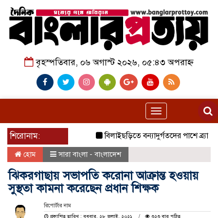
বৃহস্পতিবার, ০৬ অগাস্ট ২০২৬, ০৫:৪৩ অপরাহ্ন
Toggle
navigation
শিরোনাম:
বিলাইছড়িতে বন্যাদুর্গতদের পাশে ব্র্যাক।
জ
হোম
সারা বাংলা - বাংলাদেশ
ঝিকরগাছায় সভাপতি করোনা আক্রান্ত হওয়ায়
সুস্থতা কামনা করেছেন প্রধান শিক্ষক
রিপোর্টার নাম
প্রকাশিত তারিখ : বুধবার, ২৮ জুলাই, ২০২১
৩২৩ বার পঠিত