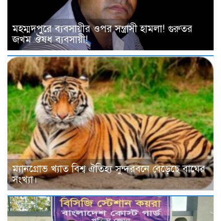
মহম্মদপুরে ব্যবসায়ীর ওপর সন্ত্রাসী হামলা! গুরুতর
জখম ঔষধ ব্যবসায়ী!
ম্যানগ্রোভ খ্যাত বিশ্ব ঐতিহ্য সুন্দরবনে বেড়েছে বাঘের
সংখ্যা।