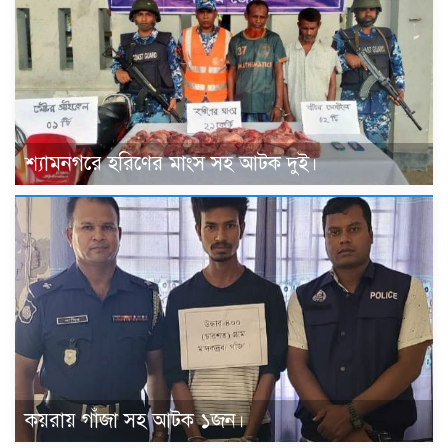
শ্যামনগরে হরিণের মাংস সহ আটক দুই।
কয়রায় গাঁজা সহ আটক ১জন।