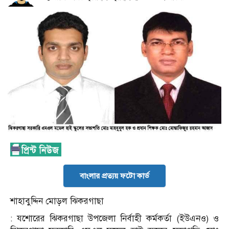
বাংলার প্রত্যয় ফটো কার্ড
শাহাবুদ্দিন মোড়ল ঝিকরগাছা
: যশোরের ঝিকরগাছা উপজেলা নির্বাহী কর্মকর্তা (ইউএনও) ও