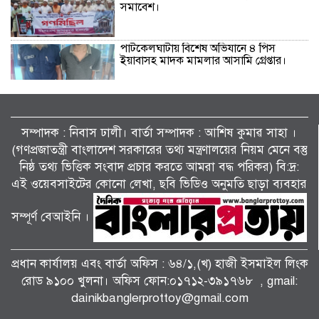
সমাবেশ।
পাটকেলঘাটায় বিশেষ অভিযানে ৪ পিস
ইয়াবাসহ মাদক মামলার আসামি গ্রেপ্তার।
তালায় জামায়াতের বিশাল গণমিছিল, ‘জুলাই
সনদ’ দ্রুত বাস্তবায়নের দাবি।
সম্পাদক : নিবাস ঢালী। বার্তা সম্পাদক : আশিষ কুমাৱ সাহা ।
(গণপ্রজাতন্ত্রী বাংলাদেশ সরকারের তথ্য মন্ত্রণালয়ের নিয়ম মেনে বস্তু
নিষ্ঠ তথ্য ভিত্তিক সংবাদ প্রচার করতে আমরা বদ্ধ পরিকর) বি:দ্র:
কালীগঞ্জে জুলাই গণঅভ্যুত্থান দিবসের গণ
এই ওয়েবসাইটের কোনো লেখা, ছবি ভিডিও অনুমতি ছাড়া ব্যবহার
মিছিল আলোচনা সভা ও দোয়া মাহফিল
অনুষ্ঠিত।
সম্পূর্ণ বেআইনি ।
শ্যামনগরে ফাইটার ক্যারাতে ক্লাবের বেল্ট
প্রদান অনুষ্ঠান।
প্রধান কার্যালয় এবং বার্তা অফিস : ৬৪/১,(খ) হাজী ইসমাইল লিংক
রোড ৯১০০ খুলনা। অফিস ফোন:০১৭১২-৩৯১৭৬৮ , gmail:
dainikbanglerprottoy@gmail.com
কয়রায় জুলাই গণঅভ্যুত্থান দিবস পালন