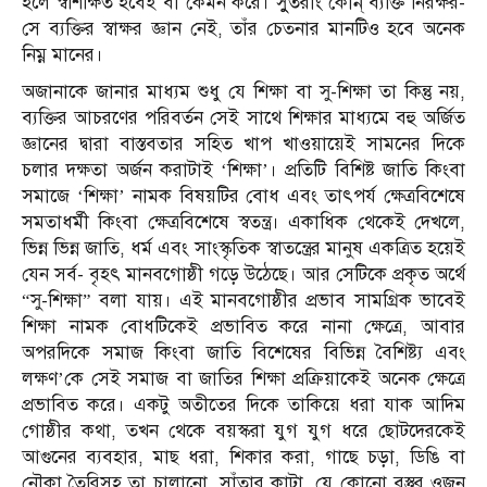
হলে স্বশিক্ষিত হবেই বা কেমন করে। সুুতরাং কোন্ ব্যক্তি নিরক্ষর-
সে ব্যক্তির স্বাক্ষর জ্ঞান নেই, তাঁর চেতনার মানটিও হবে অনেক
নিম্ন মানের।
অজানাকে জানার মাধ্যম শুধু যে শিক্ষা বা সু-শিক্ষা তা কিন্তু নয়,
ব্যক্তির আচরণের পরিবর্তন সেই সাথে শিক্ষার মাধ্যমে বহু অর্জিত
জ্ঞানের দ্বারা বাস্তবতার সহিত খাপ খাওয়ায়েই সামনের দিকে
চলার দক্ষতা অর্জন করাটাই ‘শিক্ষা’। প্রতিটি বিশিষ্ট জাতি কিংবা
সমাজে ‘শিক্ষা’ নামক বিষয়টির বোধ এবং তাৎপর্য ক্ষেত্রবিশেষে
সমতাধর্মী কিংবা ক্ষেত্রবিশেষে স্বতন্ত্র। একাধিক থেকেই দেখলে,
ভিন্ন ভিন্ন জাতি, ধর্ম এবং সাংস্কৃতিক স্বাতন্ত্রের মানুষ একত্রিত হয়েই
যেন সর্ব- বৃহৎ মানবগোষ্ঠী গড়ে উঠেছে। আর সেটিকে প্রকৃত অর্থে
“সু-শিক্ষা” বলা যায়। এই মানবগোষ্ঠীর প্রভাব সামগ্রিক ভাবেই
শিক্ষা নামক বোধটিকেই প্রভাবিত করে নানা ক্ষেত্রে, আবার
অপরদিকে সমাজ কিংবা জাতি বিশেষের বিভিন্ন বৈশিষ্ট্য এবং
লক্ষণ’কে সেই সমাজ বা জাতির শিক্ষা প্রক্রিয়াকেই অনেক ক্ষেত্রে
প্রভাবিত করে। একটু অতীতের দিকে তাকিয়ে ধরা যাক আদিম
গোষ্ঠীর কথা, তখন থেকে বয়স্করা যুগ যুগ ধরে ছোটদেরকেই
আগুনের ব্যবহার, মাছ ধরা, শিকার করা, গাছে চড়া, ডিঙি বা
নৌকা তৈরিসহ তা চালানো, সাঁতার কাটা, যে কোনো বস্তুর ওজন