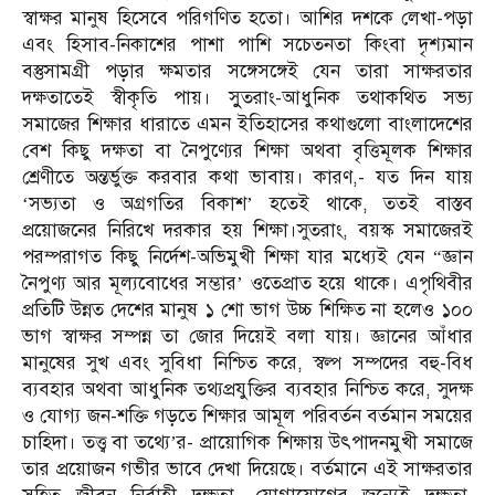
স্বাক্ষর মানুষ হিসেবে পরিগণিত হতো। আশির দশকে লেখা-পড়া
এবং হিসাব-নিকাশের পাশা পাশি সচেতনতা কিংবা দৃশ্যমান
বস্তুসামগ্রী পড়ার ক্ষমতার সঙ্গেসঙ্গেই যেন তারা সাক্ষরতার
দক্ষতাতেই স্বীকৃতি পায়। সুুতরাং-আধুনিক তথাকথিত সভ্য
সমাজের শিক্ষার ধারাতে এমন ইতিহাসের কথাগুলো বাংলাদেশের
বেশ কিছু দক্ষতা বা নৈপুণ্যের শিক্ষা অথবা বৃত্তিমূলক শিক্ষার
শ্রেণীতে অন্তর্ভুক্ত করবার কথা ভাবায়। কারণ,- যত দিন যায়
‘সভ্যতা ও অগ্রগতির বিকাশ’ হতেই থাকে, ততই বাস্তব
প্রয়োজনের নিরিখে দরকার হয় শিক্ষা।সুতরাং, বয়স্ক সমাজেরই
পরম্পরাগত কিছু নির্দেশ-অভিমুখী শিক্ষা যার মধ্যেই যেন “জ্ঞান
নৈপুণ্য আর মূল্যবোধের সম্ভার’ ওতেপ্রাত হয়ে থাকে। এপৃথিবীর
প্রতিটি উন্নত দেশের মানুষ ১ শো ভাগ উচ্চ শিক্ষিত না হলেও ১০০
ভাগ স্বাক্ষর সম্পন্ন তা জোর দিয়েই বলা যায়। জ্ঞানের আঁধার
মানুষের সুখ এবং সুবিধা নিশ্চিত করে, স্বল্প সম্পদের বহু-বিধ
ব্যবহার অথবা আধুনিক তথ্যপ্রযুক্তির ব্যবহার নিশ্চিত করে, সুদক্ষ
ও যোগ্য জন-শক্তি গড়তে শিক্ষার আমূল পরিবর্তন বর্তমান সময়ের
চাহিদা। তত্ত্ব বা তথ্যে’র- প্রায়োগিক শিক্ষায় উৎপাদনমুখী সমাজে
তার প্রয়োজন গভীর ভাবে দেখা দিয়েছে। বর্তমানে এই সাক্ষরতার