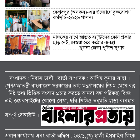
কেশবপুর (অসকস)-এর উদ্যোগে বৃক্ষরোপণ
কর্মসূচি-২০২৬ পালন।
মাদকের সাথে জড়িত ব্যাক্তিদের কোন প্রকার
ছাড় নেই, নেওয়া হবে কঠোর ব্যবস্থা
…………….খুলনা জেলা পুলিশ সুপার ।
বিলাইছড়িতে বন্যাদুর্গতদের পাশে ব্র্যাক।
সম্পাদক : নিবাস ঢালী। বার্তা সম্পাদক : আশিষ কুমাৱ সাহা ।
(গণপ্রজাতন্ত্রী বাংলাদেশ সরকারের তথ্য মন্ত্রণালয়ের নিয়ম মেনে বস্তু
নিষ্ঠ তথ্য ভিত্তিক সংবাদ প্রচার করতে আমরা বদ্ধ পরিকর) বি:দ্র:
জুলাই গণঅভ্যুত্থানের দ্বিতীয় বর্ষপূর্তি উপলক্ষে
শ্যামনগরে জামায়াতের গণমিছিল ও বিক্ষোভ
এই ওয়েবসাইটের কোনো লেখা, ছবি ভিডিও অনুমতি ছাড়া ব্যবহার
সমাবেশ।
সম্পূর্ণ বেআইনি ।
পাটকেলঘাটায় বিশেষ অভিযানে ৪ পিস
ইয়াবাসহ মাদক মামলার আসামি গ্রেপ্তার।
প্রধান কার্যালয় এবং বার্তা অফিস : ৬৪/১,(খ) হাজী ইসমাইল লিংক