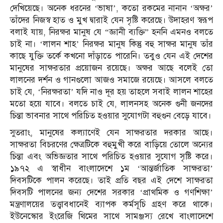
দেখিয়েছে। অনেক ধরনের ‘ভাষা’, কতো রকমের নানান ‘অক্ষর’
তাঁদের নিজস্ব হাত ও মুখ দ্বারাই যেন সৃষ্টি করেছে। উদাহরণ স্বরূপ
বলাই যায়, নিরক্ষর মানুষ যে “জ্ঞানী ব্যক্তি” হননি এমনও বলতে
চাই না। ‘লালন শাহ’ নিরক্ষর মানুষ কিন্তু বহু সাক্ষর মানুষ তাঁর
কাছে যুক্তি তর্কে কখনো দাঁড়াতে পারেনি। তবুও যেন এই দেশের
মানুষের সাক্ষরতার প্রয়োজন রয়েছে। অক্ষর আছে বলেই তো
লালনের দর্শন ও গানগুলো আজও সমাজে রয়েছে। আসলে বলতে
চাই যে, ‘নিরক্ষরতা’ যদি নাও দূর হয় তাহলে সবাই লালন শাহের
মতো হয়ে যাবে। বলতে চাই যে, লালনসহ অনেক গুনী জনদের
চিন্তা ভাবনার সাথে পরিচিত হওয়ার সুযোগটা বহুগুন বেড়ে যাবে।
সুতরাং, মানুষের কল্যাণেই যেন সাক্ষরতার দরকার আছে।
সাক্ষরতা বিচরণের ক্ষেত্রটিকে বহুমুখী করে বাড়িয়ে তোলে অন্যের
চিন্তা এবং অভিজ্ঞতার সাথে পরিচিত হওয়ার সুযোগ সৃষ্টি করে।
১৯৭২ এ স্বাধীন বাংলাদেশে ১ম ‘আন্তর্জাতিক সাক্ষরতা’
দিবসটিকে পালন করেছে। তাই প্রতি বছর এই দেশে সাক্ষরতা
দিবসটি পালনের জন্য দেশের সরকার ‘প্রাথমিক ও গণশিক্ষা’
মন্ত্রণালয়ের তত্ত্বাবধানেই ব্যাপক কর্মসূচি গ্রহণ করে থাকে।
ইউনেস্কোর ইংরেজি থিমের সাথে সামঞ্জস্য রেখে বাংলাদেশে