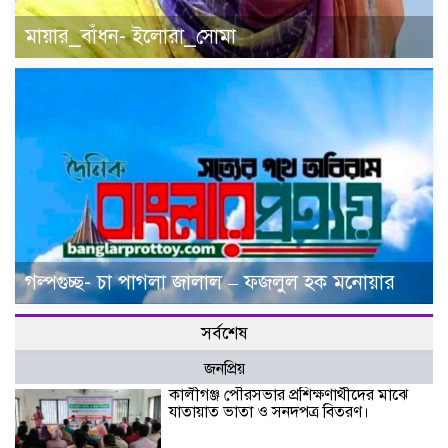
মায়ার_বাঁধন- ইলোরা_সোমা
গল্পগুচ্ছ- চা পাগলা জালাল – ফজলুল হক মনোয়ার
সর্বশেষ
জনপ্রিয়
কালীগঞ্জ পৌরসভার প্রশিক্ষণার্থীদের মাঝে
যাতায়াত ভাতা ও সনদপত্র বিতরণ।