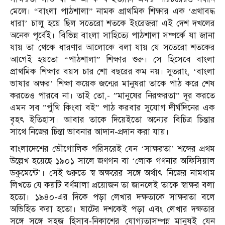
মেলে। “বাংলা পাঠশালা” নামক প্রাথমিক শিক্ষার এক ‘প্রথাবদ্ধ
ধারা’ চালু হয়ে ছিল সতেরো শতকে ইংরেজরা এই দেশ দখলের
অনেক পূর্বেই। বিভিন্ন বাংলা সাহিত্যে পাঠশালা সম্পর্কে যা জানা
যায় তা থেকে ধারণার আলোকে বলা যায় যে সতেরো শতকের
আগেই হয়তো “পাঠশালা” শিক্ষার শুরু। সে হিসেবে বাংলা
প্রাথমিক শিক্ষার বয়স চার শো বছরের কম নয়। সুতরাং, ‘বাংলা
ভাষার অক্ষর’ শিক্ষা কয়েক জন্মের মানুষরা তাকে পাঠ করে শেষ
করতেও পারবে না। তাই তো,- ”মানুষের নিরক্ষরতা” দূর করতে
এমন সব ”পুঁথি কিংবা বই” পাঠ করবার সুযোগ দীর্ঘদিনের এক
বৃহৎ ইতিহাস। আবার তাকে দিয়েইতো অন্যের বিচিত্র চিন্তার
সাথে নিজের চিন্তা ভাবনার আদান-প্রদান করা যায়।
বাংলাদেশের ভৌগোলিক পরিসরেই যেন ‘সাক্ষরতা’ শব্দের প্রথম
উল্লেখ হয়েছে ১৯০১ সালে জণগন বা ‘লোক গণনার অফিসিয়াল
ডকুমেন্টে’। সেই শুরুতে স্ব অক্ষরের সঙ্গে অর্থাৎ নিজের নামধাম
লিখতে যে কয়টি বর্ণমালা প্রয়োজন তা জানলেই তাকে স্বাক্ষর বলা
হতো। ১৯৪০-এর দিকে পড়া লেখার দক্ষতাকে সাক্ষরতা বলে
অভিহিত করা হতো। ষাটের দশকেই পড়া এবং লেখার দক্ষতার
সঙ্গে সঙ্গে সহজ হিসাব-নিকাশের যোগ্যতাসম্পন্ন মানুষই যেন