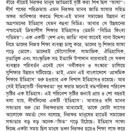
ধীরে ধীরেই নিরক্ষর মানুষ জাতিরাই সৃষ্টি করা শিখ ছিল ”ভাষা”।
দীর্ঘ পথের পরিক্রমায় এমন নিরক্ষর মানব জাতি ভাষার সহিত
অক্ষর আবিষ্কার করতে শিখে।এই মানব সমাজের উন্নয়ন বা
অগ্রগমনের ইতিহাস যেমন বহুধা বিচিত্র। আবার সে উন্নয়নের
পশ্চাতেই ক্রিয়াশীল শিক্ষার ইতিহাসও তেমনি “বিচিত্র কিংবা
গতিময়”। এক একটি ‘দেশ এবং জাতি’ নানা ভাবেই নানা উদ্দেশ্য
নিয়ে তাদের নিজস্ব শিক্ষা ব্যবস্থা চালু করে, তাদের সু-শিক্ষার ভাষা
গড়ে তোলে। তাদেরই ভৌগোলিক, সামাজিক, ঐতিহাসিক,
নৃতাত্ত্বিক এবং সাংস্কৃতিক সহ ইত্যাদি উপাদান বারবারই সে সকল
ব্যবস্থার পরিবর্তন এনেই যেন ‘নবীকরণ ও সংস্কার’ চালিয়ে
সুশিক্ষার উন্নয়ন ঘটিয়েছে। তাই, এমন এই বাংলাদেশে ‘প্রাথমিক
শিক্ষার ইতিহাস’ শুরু হওয়ার এক বিশাল ইতিহাসও রয়েছে। আর
সেই ইতিহাসটি ‘নিরক্ষরতা’ দূর করার জন্যেই বদ্ধপরিকর পরিবেশ
সৃষ্টির এক ইতিহাস। এই পরিবেশ সৃষ্টির জন্যই প্রায় ৪ শো বছরই
বলা যায়, দীর্ঘদিনের একটি ‘ইতিহাস’। আবারও বলি মানব
সভ্যতার শুরু তো নিরক্ষরতার মাধ্যমেই, তাকে মোটা দাগের
আলোকে অমর্ত্য সেন বলেছে, নিরক্ষর মানুষের হাতেই সমাজের
সভ্যতার বড় বড় অনেক-“ভিত” গড়ে উঠেছে। ইতিহাস সাক্ষ্য
দিচ্ছে একটা সময় ছিল মানুষ তখন নিরক্ষর হয়েও শিক্ষা লাভ করে