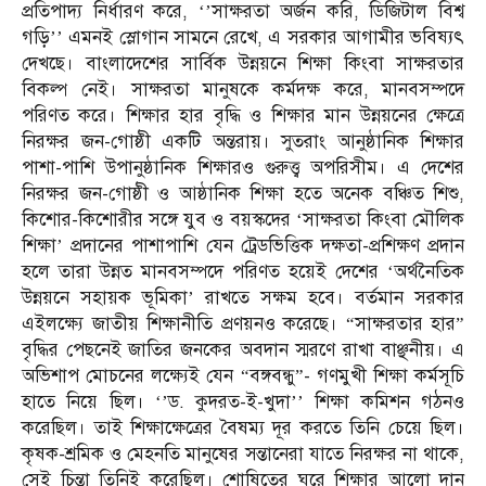
প্রতিপাদ্য নির্ধারণ করে, ‘’সাক্ষরতা অর্জন করি, ডিজিটাল বিশ্ব
গড়ি’’ এমনই স্লোগান সামনে রেখে, এ সরকার আগামীর ভবিষ্যৎ
দেখছে। বাংলাদেশের সার্বিক উন্নয়নে শিক্ষা কিংবা সাক্ষরতার
বিকল্প নেই। সাক্ষরতা মানুষকে কর্মদক্ষ করে, মানবসম্পদে
পরিণত করে। শিক্ষার হার বৃদ্ধি ও শিক্ষার মান উন্নয়নের ক্ষেত্রে
নিরক্ষর জন-গোষ্ঠী একটি অন্তরায়। সুতরাং আনুষ্ঠানিক শিক্ষার
পাশা-পাশি উপানুষ্ঠানিক শিক্ষারও গুরুত্ত্ব অপরিসীম। এ দেশের
নিরক্ষর জন-গোষ্ঠী ও আষ্ঠানিক শিক্ষা হতে অনেক বঞ্চিত শিশু,
কিশোর-কিশোরীর সঙ্গে যুব ও বয়স্কদের ‘সাক্ষরতা কিংবা মৌলিক
শিক্ষা’ প্রদানের পাশাপাশি যেন ট্রেডভিত্তিক দক্ষতা-প্রশিক্ষণ প্রদান
হলে তারা উন্নত মানবসম্পদে পরিণত হয়েই দেশের ‘অর্থনৈতিক
উন্নয়নে সহায়ক ভূমিকা’ রাখতে সক্ষম হবে। বর্তমান সরকার
এইলক্ষ্যে জাতীয় শিক্ষানীতি প্রণয়নও করেছে। “সাক্ষরতার হার”
বৃদ্ধির পেছনেই জাতির জনকের অবদান স্মরণে রাখা বাঞ্ছনীয়। এ
অভিশাপ মোচনের লক্ষ্যেই যেন “বঙ্গবন্ধু”- গণমুখী শিক্ষা কর্মসূচি
হাতে নিয়ে ছিল। ‘’ড. কুদরত-ই-খুদা’’ শিক্ষা কমিশন গঠনও
করেছিল। তাই শিক্ষাক্ষেত্রের বৈষম্য দূর করতে তিনি চেয়ে ছিল।
কৃষক-শ্রমিক ও মেহনতি মানুষের সন্তানেরা যাতে নিরক্ষর না থাকে,
সেই চিন্তা তিনিই করেছিল। শোষিতের ঘরে শিক্ষার আলো দান