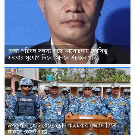
জেলা পরিষদ সদস্য পদে আলোচনায় জয়সিন্ধু :
একবার সুযোগ দিলে আনবে উন্নয়নে গতি।
উপকূলীয় ভোট কেন্দ্রে ড্রোন ক্যমেরায় নজরদারিতে
থাকবে কোস্ট গার্ড।