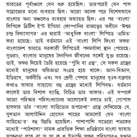
ভারতের পূর্বাঞ্চলে যেন শুরু হয়েছিল। তারপরেই যেন পাল
সাম্রাজ্যের মধ্যে ব্যবহার ছিল। আরো অনেক পরে বিশেষভাবে
বাংলার অন্য অঞ্চলেও ব্যবহার অব্যাহত ছিল। এর পর ‘বাংলা’
লিপিকে ব্রিটিশ ইস্ট ইন্ডিয়া কোম্পানির রাজত্বের অধীনে ‘ঈশ্বর
চন্দ্র বিদ্যাসাগর’ এর দ্বারাই ‘আধুনিক বাংলা’ লিপিতে ‘প্রমিত’
করা হয়েছে। তাই বর্তমানে এই ‘বাংলা লিপি কিংবা অক্ষর’
বাংলাদেশ ভারতে সরকারী লিপিতেই পদমর্যাদা স্থান পেয়েছে।
সুতরাং, বাংলার মানুষের দৈনন্দিন জীবনের সঙ্গেই যুক্ত রয়েছে।
তাই, অক্ষর দিয়েই তৈরি হয়েছে “পুঁথি বা গ্রন্থ”, সে সকল গ্রন্থের
মধ্যেই মানুষের অভিজ্ঞতা সংগ্রহ হয়ে থাকে। জ্ঞান-বিজ্ঞান,
ইতিহাস, অর্থনীতি এবং সব শ্রেণী পেশার মানুষের দুঃখ-যন্ত্রণার
কথাও ভাষার সাহায্যে বহু গ্রন্থের মধ্যেই লিপিবদ্ধ। বর্তমান
কালেই তার বিশাল ব্যাপ্তি, বিচিত্র তার আকার। এই সম্পর্কে
আরো পরিস্কার পরিসংখ্যানের আলোকেই বলতে চাই, গোপাল
হালদার তাঁর “বাংলা সাহিত্যের রূপরেখা” গ্রন্থে দেখিয়েছে যে,
সুলতান আলাউদ্দিন হোসেন শাহের আমলেই যেন ‘বাংলা
সাহিত্যে’র’ বহু উন্নতি হয়েছিল। পাশাপাশি সতেরো শতকের
মধ্যেই “পাঠশালা” নামক প্রারম্ভিক শিক্ষা প্রতিষ্ঠানে বাংলা ভাষায়
সাক্ষরতা লাভ বা অ আ ক খ ইত্যাদি অক্ষর পরিচয়েরও সন্ধান