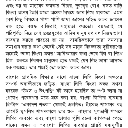
এবং বস্তু বা মানুষের ক্ষমতার বিচার, দূূূূরত্বের বোধ, বসত বাড়ি
কিংবা আশ্রয় তৈরি মতো অনেক বিষয়ে জ্ঞান নিয়ে থাকতো। এমন
বেশ কিছু বিষয়ের পাশা পাশি ভাষা জ্ঞানের সহিত অক্ষর জ্ঞানেও
দক্ষ হতে বয়স্ক ব্যক্তিরাই সহায়তা করতো। বয়স্করাই যে
পরিপূর্ণতা নিয়ে সেই প্রস্তরযুগের আদিম মানুষ যথাযথ নিজস্ব ভাষা
ব্যবহার করতে পারতো তা নয়। সাময়িকভাবে তারা সমস্যার
সমাধান করার কথা ভেবেই সেই সব মানুষ নিরক্ষরতা দূরীকরণের
জন্যেই ‘ভাষা কিংবা অক্ষর’ আবিষ্কারের কথা ভেবে ছিল বা শিখে
ছিল। শুরুতে নিরক্ষর মানুষের হাত ধরেই যেন নিজ ভাষা আসতে
শুরু করেছে। তার পরেই তো আসে- অক্ষর জ্ঞান।
বাংলার প্রাথমিক শিক্ষা’র সাথে বাংলা লিপি কিংবা অক্ষরের
সম্পর্ক অঙ্গাঙ্গীভাবে জড়িত। বাংলা লিপি কিংবা অক্ষর অথবা
হরফের “উৎস ও উৎপত্তি” কী ভাবে হয়েছিল তা স্পষ্ট জানা না
গেলেও গবেষণার মতে মনে করা হয়, বাংলা লিপি’র ব্যবহার
খ্রিস্টাব্দ “একাদশ শতক” থেকেই প্রচলিত। ইংরেজ শাসনের বহু
আগেই মুসলিম শাসনকালে তার শুরু। বাংলার সুলতানী শাসনে
লিপির ব্যবহার এবং বাংলা ভাষার পুঁথি রচনা ব্যাপকতা পেতে
থাকে। এমন এ “বাংলা” লিপির ব্যবহার প্রায়ই মধ্যযুগীয়