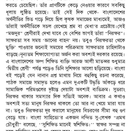
করতে চেয়েছিল। তাঁর প্রাণটিকে কেড়ে নেওয়ার কারণে সবকিছু
ধূলায় লুণ্ঠিত হয়েছে। তাই সেই দিক থেকে- বাংলাদেশের
অর্থনীতির ভিত গড়ে দিয়ে ছিল কৃষক সমাজের মাধ্যমেই, আজও
তাঁরাই অর্থনীতিকে সচল রেখেছে শ্রম বা মেধা’র প্রচেষ্টায়।সেই
“মজদুর” শ্রেণীরাই দেখা যাবে যে বেশির ভাগই তাঁরা “নিরক্ষর”।
সাক্ষরতা সব সময় ‘জ্ঞানের বাহন’ নয়। তবুও ‘নিরক্ষরতা থেকে
মুক্তি’ পাওয়ার জন্যেই সময়ের পরিক্রমায় সাক্ষরতার চাহিদাটাও
বাড়ছে।নূন্যতম শিক্ষাযোগ্যতা অর্জন করা অবশ্যই দরকার রয়েছে।
এ বাংলাদেশের অল্প শিক্ষিত ব্যক্তি আরজ আলী মাতব্বর শুধুমাত্র
‘দ্বিতীয় শ্রেণী’ পর্যন্ত পড়েও তিনি সুশিক্ষার আলো ছড়িয়েছে। বাংলা
বই পড়েই যেন নানান প্রশ্ন মাথায় নিয়ে বহুকিছু রচনা করেছে,
পাঠক সমাজে সমাদৃত হলেও এমন দুএকটি উদ্ধৃতি আঁকড়ে ধরে
সামাজিক পরিমণ্ডলের দৃষ্টান্ত দেয়াটা অবশ্যই ব্যতিক্রম। সুতরাং
নিরক্ষর থাকার সমস্যার দিক সত্যিই অনেক। আবার এ কথাও
অবশ্যই সত্য মানুষ নিরক্ষর থাকলে তো আর না খেয়ে মারা যায়
না। তবুও নিরক্ষরতা দূর করালে মানুষের বিচরণের সীমা বহু গুণ
বেড়ে যায়। বাংলা সাহিত্যে’র একজন নন্দিত সু-লেখক “প্রমথ
চৌধুরী” বলেছে, ‘’সুশিক্ষিত মানেই স্বশিক্ষিত।’’ স্বাক্ষর সম্পন্ন না