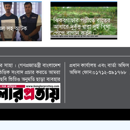
ঝিকরগাছার পল্লীতে রাতের
আধারে দুর্বৃত্ত দ্বারা দুই বিঘা
ঁজা সহ আটক
পেঁপে বাগান কর্তন।
 সাহা । (গণপ্রজাতন্ত্রী বাংলাদেশ
প্রধান কার্যালয় এবং বার্তা অ
্য ভিত্তিক সংবাদ প্রচার করতে আমরা
অফিস ফোন:০১৭১২-৩৯১৭৬৮ , 
ছবি ভিডিও অনুমতি ছাড়া ব্যবহার