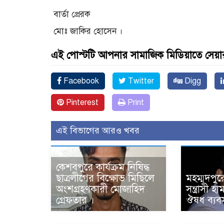
বার্তা প্রেরক
মোঃ জাকির হোসেন ।
এই পোস্টটি আপনার সামাজিক মিডিয়াতে সেয়া
Facebook
Twitter
Digg
Pinterest
Print
এই বিভাগের আরও খবর
কেশবপুরে কার্যক্রম নিষিদ্ধ
ছাত্রলীগের বিক্ষোভ মিছিলে
মহম্মদপুর
অংশগ্রহণকারী মোজাহিদ
সন্ত্রাসী 
গ্রেফতার ।
ঔষধ ব্যবস