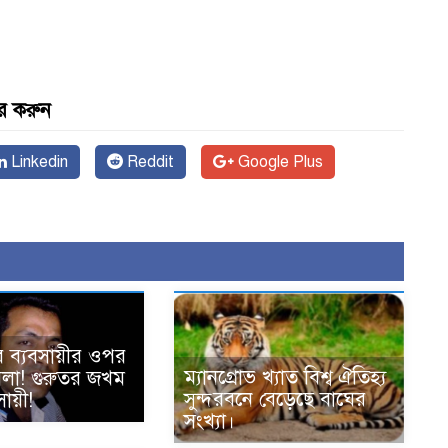
র করুন
Linkedin
Reddit
Google Plus
ে ব্যবসায়ীর ওপর
ম্যানগ্রোভ খ্যাত বিশ্ব ঐতিহ্য
হামলা! গুরুতর জখম
সুন্দরবনে বেড়েছে বাঘের
ায়ী!
সংখ্যা।