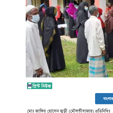
বাংলার 
মোঃ জাকির হোসেন জুড়ী (মৌলভীবাজার) প্রতিনিধিঃ