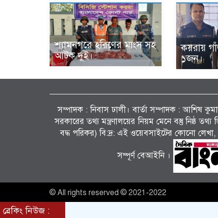
শ্যামনগরে হরিণের মাংস সহ
কয়রায় গা
আটক দুই।
১জন।
সম্পাদক : নিবাস ঢালী। বার্তা সম্পাদক : আশিষ কুমাৱ
সরকারের তথ্য মন্ত্রণালয়ের নিয়ম মেনে বস্তু নিষ্ঠ তথ
বদ্ধ পরিকর) বি:দ্র: এই ওয়েবসাইটের কোনো লেখা, 
সম্পূর্ণ বেআইনি ।
© All rights reserved © 2021-2022
ব্রেকিং নিউজ :