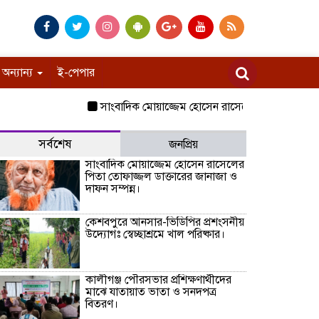
অন্যান্য
ই-পেপার
সাংবাদিক মোয়াজ্জেম হোসেন রাসেলের পিতা তোফাজ্জল ডাক্
সর্বশেষ
জনপ্রিয়
সাংবাদিক মোয়াজ্জেম হোসেন রাসেলের
পিতা তোফাজ্জল ডাক্তারের জানাজা ও
দাফন সম্পন্ন।
কেশবপুরে আনসার-ভিডিপির প্রশংসনীয়
উদ্যোগঃ স্বেচ্ছাশ্রমে খাল পরিষ্কার।
কালীগঞ্জ পৌরসভার প্রশিক্ষণার্থীদের
মাঝে যাতায়াত ভাতা ও সনদপত্র
বিতরণ।