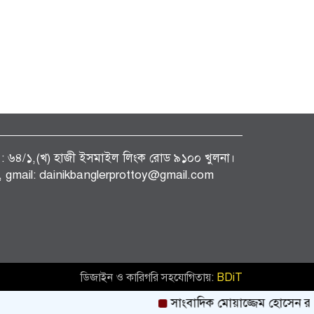
ফিস : ৬৪/১,(খ) হাজী ইসমাইল লিংক রোড ৯১০০ খুলনা।
gmail: dainikbanglerprottoy@gmail.com
ডিজাইন ও কারিগরি সহযোগিতায়:
BDiT
সাংবাদিক মোয়াজ্জেম হোসেন রাসেলের