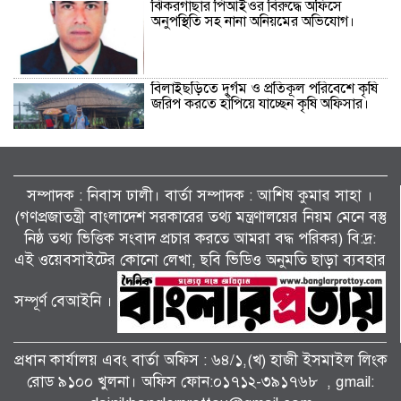
ঝিকরগাছার পিআইওর বিরুদ্ধে অফিসে
অনুপস্থিতি সহ নানা অনিয়মের অভিযোগ।
বিলাইছড়িতে দুর্গম ও প্রতিকূল পরিবেশে কৃষি
জরিপ করতে হাঁপিয়ে যাচ্ছেন কৃষি অফিসার।
কয়রায় আন্তর্জাতিক আদিবাসী দিবস পালিত।
সম্পাদক : নিবাস ঢালী। বার্তা সম্পাদক : আশিষ কুমাৱ সাহা ।
(গণপ্রজাতন্ত্রী বাংলাদেশ সরকারের তথ্য মন্ত্রণালয়ের নিয়ম মেনে বস্তু
নিষ্ঠ তথ্য ভিত্তিক সংবাদ প্রচার করতে আমরা বদ্ধ পরিকর) বি:দ্র:
সড়ক নিরাপত্তায় বিশেষ অবদান: ‘জাহানারা
এই ওয়েবসাইটের কোনো লেখা, ছবি ভিডিও অনুমতি ছাড়া ব্যবহার
কাঞ্চন স্মৃতি পদক’ পেল নিসচা ডুমুরিয়া
উপজেলা শাখা।
সম্পূর্ণ বেআইনি ।
বালীগাঁও বিপিএল সিজন ৫ এর উদ্ভোধন
খেলা অনুষ্ঠিত হয়েছে।
প্রধান কার্যালয় এবং বার্তা অফিস : ৬৪/১,(খ) হাজী ইসমাইল লিংক
রোড ৯১০০ খুলনা। অফিস ফোন:০১৭১২-৩৯১৭৬৮ , gmail: