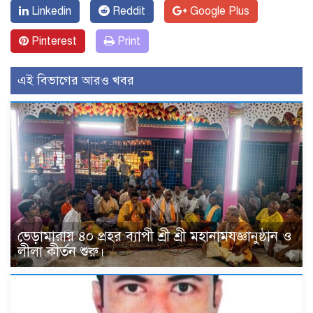
Linkedin
Reddit
Google Plus
Pinterest
Print
এই বিভাগের আরও খবর
ভেড়ামারায় ৪০ প্রহর ব্যাপী শ্রী শ্রী মহানামযজ্ঞানুষ্ঠান ও
লীলা কীর্তন শুরু।