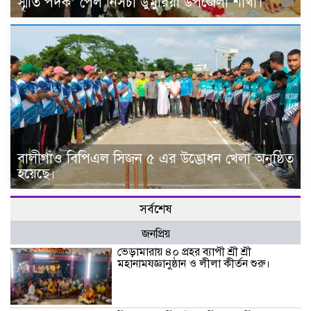
স্মৃতি পদক’ পেল নিসচা ডুমুরিয়া উপজেলা শাখা।
বালীগাঁও বিপিএল সিজন ৫ এর উদ্ভোধন খেলা অনুষ্ঠিত
হয়েছে।
সর্বশেষ
জনপ্রিয়
ভেড়ামারায় ৪০ প্রহর ব্যাপী শ্রী শ্রী
মহানামযজ্ঞানুষ্ঠান ও লীলা কীর্তন শুরু।