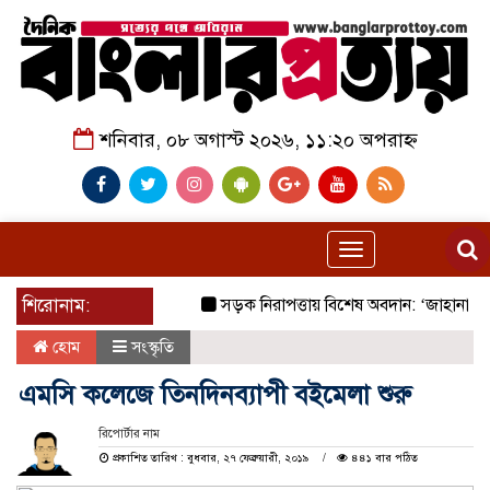
শনিবার, ০৮ অগাস্ট ২০২৬, ১১:২০ অপরাহ্ন
Toggle
navigation
শিরোনাম:
সড়ক নিরাপত্তায় বিশেষ অবদান: ‘জাহানারা কাঞ
হোম
সংস্কৃতি
এমসি কলেজে তিনদিনব্যাপী বইমেলা শুরু
রিপোর্টার নাম
প্রকাশিত তারিখ : বুধবার, ২৭ ফেব্রুয়ারী, ২০১৯
৪৪১ বার পঠিত